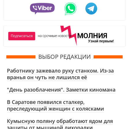
ВЫБОР РЕДАКЦИИ
Работнику зажевало руку станком. Из-за
вранья он чуть не лишился её
"День разоблачения". Заметки киномана
В Саратове появился сталкер,
преследующий женщин с колясками
Кумысную поляну обработают ядом для
защиты от мышиной лихорадки