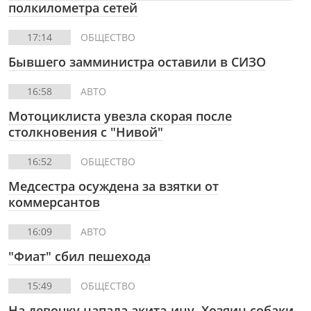
полкилометра сетей
17:14
ОБЩЕСТВО
Бывшего замминистра оставили в СИЗО
16:58
АВТО
Мотоциклиста увезла скорая после
столкновения с "Нивой"
16:52
ОБЩЕСТВО
Медсестра осуждена за взятки от
коммерсантов
16:09
АВТО
"Фиат" сбил пешехода
15:49
ОБЩЕСТВО
На девочку напала акита-ину. Хозяин собаки