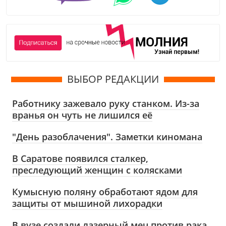
ВЫБОР РЕДАКЦИИ
Работнику зажевало руку станком. Из-за
вранья он чуть не лишился её
"День разоблачения". Заметки киномана
В Саратове появился сталкер,
преследующий женщин с колясками
Кумысную поляну обработают ядом для
защиты от мышиной лихорадки
В вузе создали лазерный меч против рака