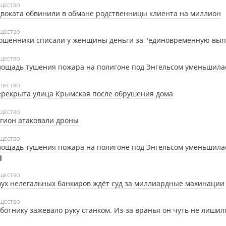
ЩЕСТВО
воката обвинили в обмане родственницы клиента на миллион
ЩЕСТВО
ошенники списали у женщины деньги за "единовременную вып
ЩЕСТВО
ощадь тушения пожара на полигоне под Энгельсом уменьшила
ЩЕСТВО
рекрыта улица Крымская после обрушения дома
ЩЕСТВО
гион атаковали дроны
ЩЕСТВО
ощадь тушения пожара на полигоне под Энгельсом уменьшила
ЩЕСТВО
ух нелегальных банкиров ждёт суд за миллиардные махинации
ЩЕСТВО
ботнику зажевало руку станком. Из-за вранья он чуть не лишил