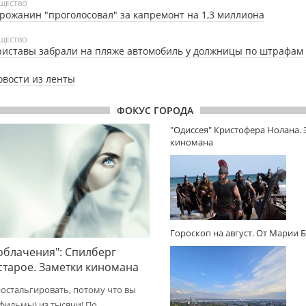
ЩЕСТВО
рожанин "проголосовал" за капремонт на 1,3 миллиона
ЩЕСТВО
иставы забрали на пляже автомобиль у должницы по штрафам
овости из ленты
ФОКУС ГОРОДА
"Одиссея" Кристофера Нолана.
киномана
Гороскоп на август. От Марии 
облачения": Спилберг
 старое. Заметки киномана
ностальгировать, потому что вы
(фильмы) из тысячи! По