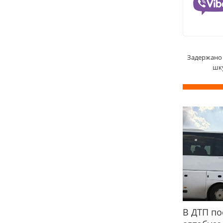
Задержано 
шку
В ДТП по