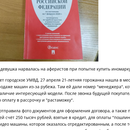
 девушка нарвалась на аферистов при попытке купить иномарку
ет городское УМВД, 27 апреля 21-летняя горожанка нашла в ме
родаже машин из-за рубежа. Там ей дали номер "менеджера", к
аличие интересующей модели. После звонка будущей покупат
 оплату в рассрочку и "растаможку".
отправила фото документов для оформления договора, а также 
ей счёт 250 тысяч рублей, взятые в кредит, для оплаты "пошлин
идео машины, которое оказалось отредактированным, а после то