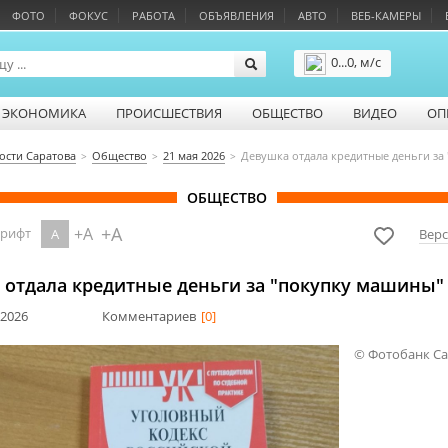
ФОТО
ФОКУС
РАБОТА
ОБЪЯВЛЕНИЯ
АВТО
ВЕБ-КАМЕРЫ
0...0, м/с
Подробнее
ЭКОНОМИКА
ПРОИСШЕСТВИЯ
ОБЩЕСТВО
ВИДЕО
ОП
ости Саратова
Общество
21 мая 2026
Девушка отдала кредитные деньги за
ОБЩЕСТВО
+A
+A
шрифт
A
Верс
 отдала кредитные деньги за "покупку машины"
 2026
Комментариев
[0]
© Фотобанк С