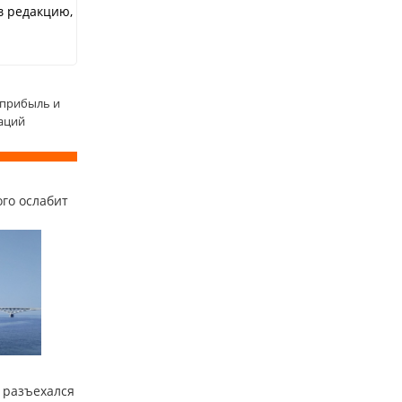
в редакцию,
 прибыль и
аций
го ослабит
 разъехался