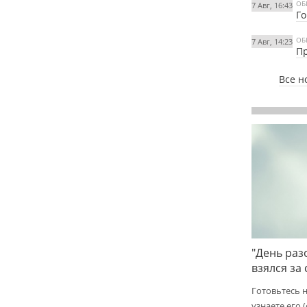
ОБ
7 Авг, 16:43
Го
ОБ
7 Авг, 14:23
Пр
Все н
"День раз
взялся за
Готовьтесь 
узнаете его 