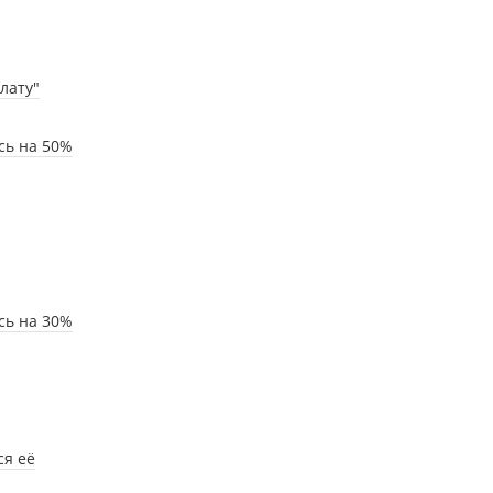
лату"
сь на 50%
сь на 30%
ся её