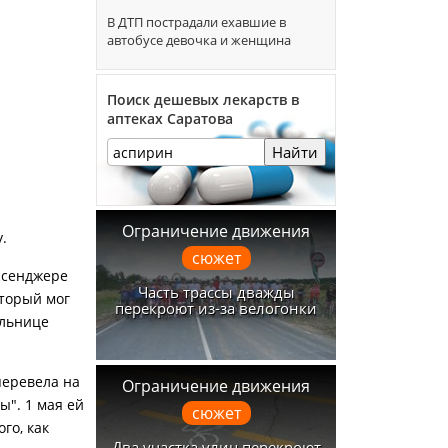
В ДТП пострадали ехавшие в
автобусе девочка и женщина
Поиск дешевых лекарств в
аптеках Саратова
Найти
Ограничение движения
.
сюжет
ссенджере
Часть трассы дважды
оторый мог
перекроют из-за велогонки
ельнице
перевела на
Ограничение движения
ы". 1 мая ей
сюжет
го, как
Два участка улиц перекроют