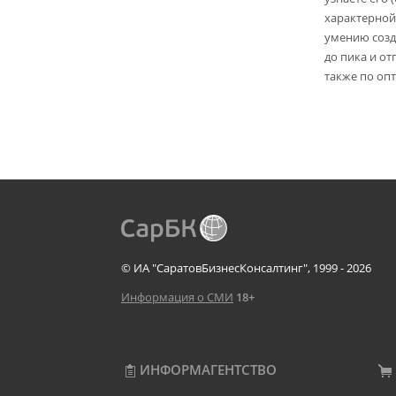
характерной
умению созд
до пика и от
также по опт
© ИА "СаратовБизнесКонсалтинг", 1999 - 2026
Информация о СМИ
18+
ИНФОРМАГЕНТСТВО