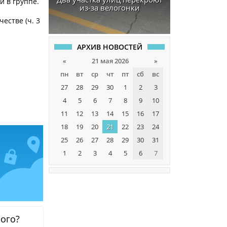
и в группе.
из-за велогонки
естве (ч. 3
АРХИВ НОВОСТЕЙ
«
21 мая 2026
»
пн
вт
ср
чт
пт
сб
вс
27
28
29
30
1
2
3
4
5
6
7
8
9
10
11
12
13
14
15
16
17
18
19
20
21
22
23
24
25
26
27
28
29
30
31
1
2
3
4
5
6
7
ного?