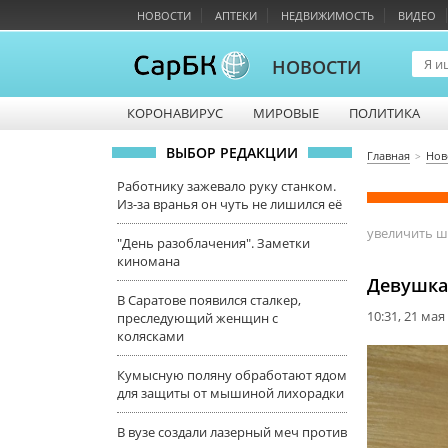
НОВОСТИ
АПТЕКИ
НЕДВИЖИМОСТЬ
ВИДЕО
НОВОСТИ
КОРОНАВИРУС
МИРОВЫЕ
ПОЛИТИКА
ВЫБОР РЕДАКЦИИ
Главная
Нов
Работнику зажевало руку станком.
Из-за вранья он чуть не лишился её
увеличить 
"День разоблачения". Заметки
киномана
Девушка
В Саратове появился сталкер,
10:31, 21 мая
преследующий женщин с
колясками
Кумысную поляну обработают ядом
для защиты от мышиной лихорадки
В вузе создали лазерный меч против