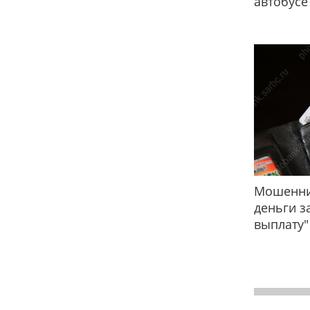
автобусе
Мошенни
деньги з
выплату"