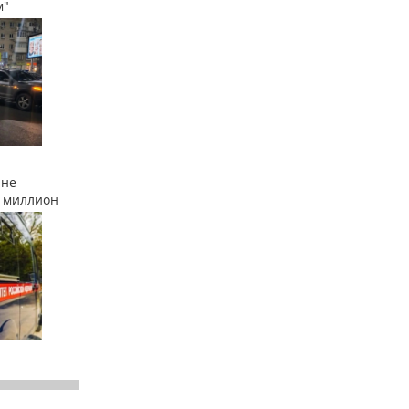
м"
ане
 миллион