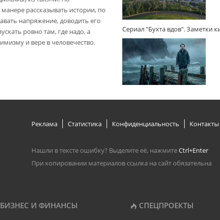
 манере рассказывать истории, по
авать напряжение, доводить его
Сериал "Бухта вдов". Заметки 
пускать ровно там, где надо, а
имизму и вере в человечество.
Реклама
Статистика
Конфиденциальность
Контакты
Нашли в тексте ошибку? Выделите её, нажмите
Ctrl+Enter
При копировании материалов ссылка на сайт обязательна
БИЗНЕС И ФИНАНСЫ
СПЕЦПРОЕКТЫ