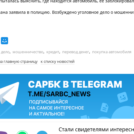
пыталась выяснить, где находится автомобиль, её заблокировал
ана заявила в полицию. Возбуждено уголовное дело о мошеннич
 дело
,
мошенничество
,
кредит
,
перевод денег
,
покупка автомобиля
на главную страницу
к списку новостей
Стали свидетелями интерес