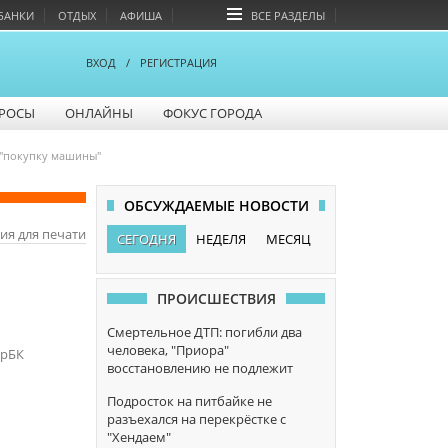
БАНКИ
ОТДЫХ
АФИША
ВСЕ РАЗДЕЛЫ
ВХОД
/
РЕГИСТРАЦИЯ
РОСЫ
ОНЛАЙНЫ
ФОКУС ГОРОДА
 "покупку машины"
ОБСУЖДАЕМЫЕ НОВОСТИ
ия для печати
СЕГОДНЯ
НЕДЕЛЯ
МЕСЯЦ
ПРОИСШЕСТВИЯ
Смертельное ДТП: погибли два
человека, "Приора"
арБК
восстановлению не подлежит
Подросток на питбайке не
разъехался на перекрёстке с
"Хендаем"