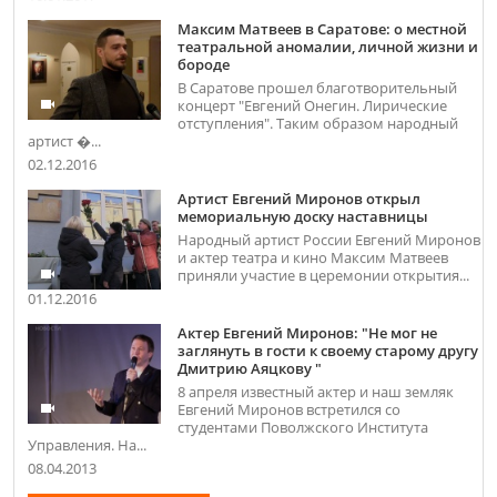
Максим Матвеев в Саратове: о местной
театральной аномалии, личной жизни и
бороде
В Саратове прошел благотворительный
концерт "Евгений Онегин. Лирические
отступления". Таким образом народный
артист �...
02.12.2016
Артист Евгений Миронов открыл
мемориальную доску наставницы
Народный артист России Евгений Миронов
и актер театра и кино Максим Матвеев
приняли участие в церемонии открытия...
01.12.2016
Актер Евгений Миронов: "Не мог не
заглянуть в гости к своему старому другу
Дмитрию Аяцкову "
8 апреля известный актер и наш земляк
Евгений Миронов встретился со
студентами Поволжского Института
Управления. На...
08.04.2013