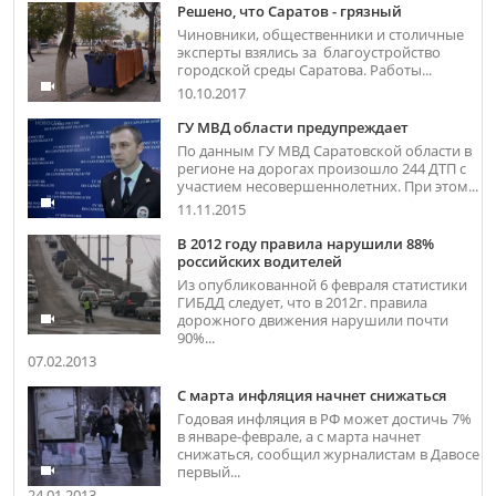
Решено, что Саратов - грязный
Чиновники, общественники и столичные
эксперты взялись за благоустройство
городской среды Саратова. Работы...
10.10.2017
ГУ МВД области предупреждает
По данным ГУ МВД Саратовской области в
регионе на дорогах произошло 244 ДТП с
участием несовершеннолетних. При этом...
11.11.2015
В 2012 году правила нарушили 88%
российских водителей
Из опубликованной 6 февраля статистики
ГИБДД следует, что в 2012г. правила
дорожного движения нарушили почти
90%...
07.02.2013
С марта инфляция начнет снижаться
Годовая инфляция в РФ может достичь 7%
в январе-феврале, а с марта начнет
снижаться, сообщил журналистам в Давосе
первый...
24.01.2013