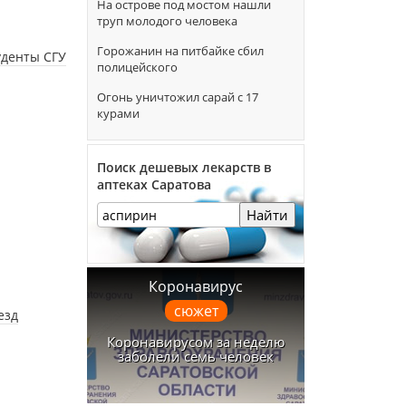
На острове под мостом нашли
труп молодого человека
Горожанин на питбайке сбил
уденты СГУ
полицейского
Огонь уничтожил сарай с 17
курами
Поиск дешевых лекарств в
аптеках Саратова
Найти
Коронавирус
сюжет
езд
Коронавирусом за неделю
заболели семь человек