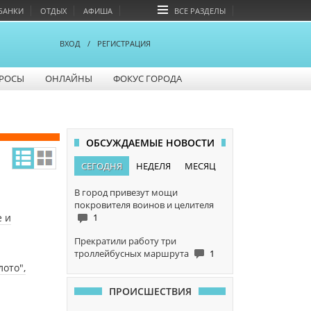
БАНКИ
ОТДЫХ
АФИША
ВСЕ РАЗДЕЛЫ
ВХОД
/
РЕГИСТРАЦИЯ
РОСЫ
ОНЛАЙНЫ
ФОКУС ГОРОДА
ОБСУЖДАЕМЫЕ НОВОСТИ
СЕГОДНЯ
НЕДЕЛЯ
МЕСЯЦ
В город привезут мощи
покровителя воинов и целителя
е и
1
Прекратили работу три
троллейбусных маршрута
1
ото",
ПРОИСШЕСТВИЯ