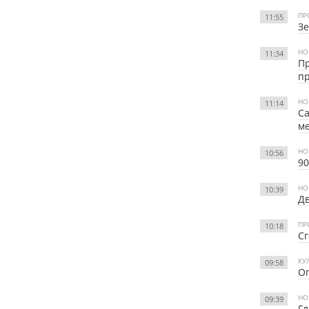
ПР
11:55
З
НО
11:34
Пр
пр
НО
11:14
Са
м
НО
10:56
90
НО
10:39
Д
ПР
10:18
Сг
КУ
09:58
Оп
НО
09:39
Гл