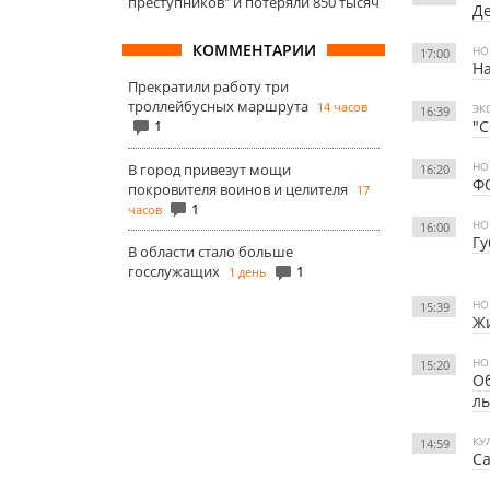
преступников" и потеряли 850 тысяч
Де
КОММЕНТАРИИ
НО
17:00
Н
Прекратили работу три
троллейбусных маршрута
14 часов
ЭК
16:39
1
"С
НО
В город привезут мощи
16:20
ФО
покровителя воинов и целителя
17
1
часов
НО
16:00
Гу
В области стало больше
госслужащих
1
1 день
НО
15:39
Жи
НО
15:20
Об
ль
КУ
14:59
Са