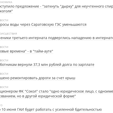
ОНОМИКА
ступило предложение - "заткнуть "дырку" для неучтенного спир
коголя"
ВОСТИ
росы воды через Саратовскую ГЭС уменьшаются
ОИСШЕСТВИЯ
еники третьего интерната подверглись нападению в интернат
ВОСТИ
овые времена" - в "тайм-ауте"
ВОСТИ
ботникам вернули 37,3 млн рублей долга по зарплате
ВОСТИ
шено ремонтировать дороги за счет крыш
ВОСТИ
ционером ФК "Сокол" стало "одно юридическое лицо, с однои
званием, но в другой юридической форме"
ТО
 10 июня ГАИ будет работать с усиленной бдительностью