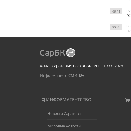
НО
09:19
"С
НО
09:00
Н
© ИА "СаратовБизнесКонсалтинг", 1999 - 2026
Информация о СМИ
18+
ИНФОРМАГЕНТСТВО
Новости Саратова
Мировые новости