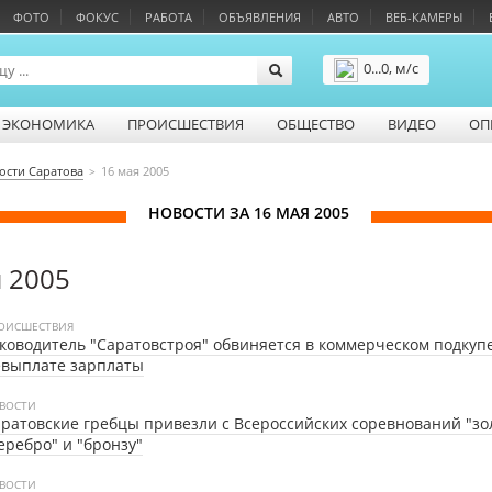
ФОТО
ФОКУС
РАБОТА
ОБЪЯВЛЕНИЯ
АВТО
ВЕБ-КАМЕРЫ
0...0, м/с
Подробнее
ЭКОНОМИКА
ПРОИСШЕСТВИЯ
ОБЩЕСТВО
ВИДЕО
ОП
ости Саратова
16 мая 2005
НОВОСТИ ЗА 16 МАЯ 2005
я 2005
ОИСШЕСТВИЯ
ководитель "Cаратовстроя" обвиняется в коммерческом подкуп
евыплате зарплаты
ВОСТИ
ратовские гребцы привезли с Всероссийских соревнований "зол
еребро" и "бронзу"
ВОСТИ