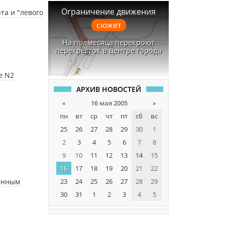
Ограничение движения
та и "левого
сюжет
На полмесяца перекроют
перекрёсток в центре города
е N2
АРХИВ НОВОСТЕЙ
«
16 мая 2005
»
пн
вт
ср
чт
пт
сб
вс
25
26
27
28
29
30
1
2
3
4
5
6
7
8
9
10
11
12
13
14
15
16
17
18
19
20
21
22
менным
23
24
25
26
27
28
29
30
31
1
2
3
4
5