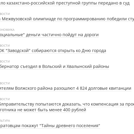
ло казахстано-российской преступной группы передано в суд
ВОСТИ
а Межвузовской олимпиаде по программированию победили ст
ОНОМИКА
оциальные" деньги частично пойдут на дороги
ВОСТИ
К "Заводской" собираются открыть ко Дню города
ВОСТИ
бернатор съездил в Вольский и Хвалынский районы
ВОСТИ
телям Волжского района разошлют 4 824 долговые квитанции
ВОСТИ
лправительству попытаются доказать, что компенсация за про
готника не может быть менее 400 рублей
ЛЬТУРА
ратовцам покажут "Тайны древнего поселения"