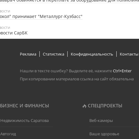
ВОСТИ
окол" принимает "Металлург-Кузбасс"
ВОСТИ
овости СарБК
Реклама
Статистика
Конфиденциальность
Контакты
Нашли в тексте ошибку? Выделите её, нажмите
Ctrl+Enter
При копировании материалов ссылка на сайт обязательна
БИЗНЕС И ФИНАНСЫ
СПЕЦПРОЕКТЫ
Недвижимость Саратова
Веб-камеры
Автогид
Ваше здоровье