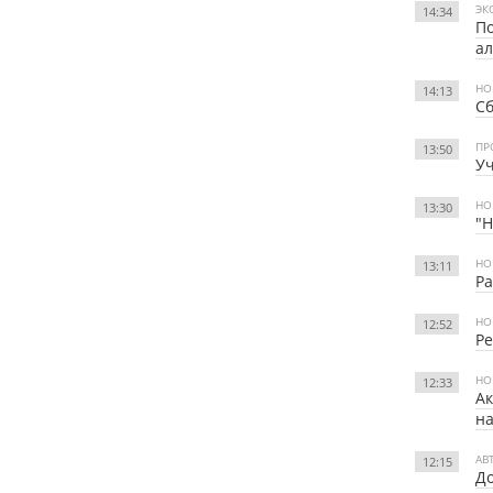
ЭК
14:34
По
ал
НО
14:13
Сб
ПР
13:50
Уч
НО
13:30
"Н
НО
13:11
Ра
НО
12:52
Ре
НО
12:33
Ак
на
АВ
12:15
До