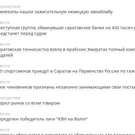
ОИСШЕСТВИЯ
емлекопы нашли зажигательную немецкую авиабомбу
ВОСТИ
еступная группа, обманувшая саратовские банки на 450 тысяч 
едстанет перед судом
ВОСТИ
ратовская теннисистка взяла в Арабских Эмиратах полный ком
едалей
ВОСТИ
0 спортсменов приедут в Саратов на Первенство России по тхэ
ВОСТИ
вое чиновников признаны незаконно занимающими свои посты
ОИСШЕСТВИЯ
орел рынок со всем товаром
ЛЬТУРА
ределен победитель лиги "КВН на Волге"
ВОСТИ
авврач обвиняется в переплате за оборудование для поликлин