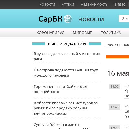
НОВОСТИ
АПТЕКИ
НЕДВИЖИМОСТЬ
ВИДЕО
НОВОСТИ
КОРОНАВИРУС
МИРОВЫЕ
ПОЛИТИКА
ВЫБОР РЕДАКЦИИ
Главная
Нов
В вузе создали лазерный меч против
рака
На острове под мостом нашли труп
16 ма
молодого человека
ПР
Горожанин на питбайке сбил
18:00
Ру
полицейского
н
В области впервые за 6 лет туров за
НО
17:40
рубеж было продано больше
Са
внутрироссийских
"с
Супруги "обезопасили от
НО
17:20