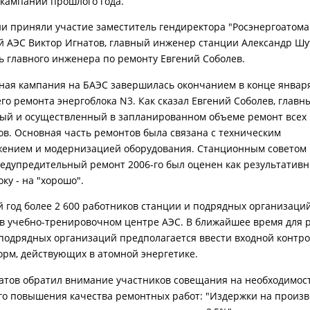
кампании прошлого года.
и приняли участие заместитель гендиректора "Росэнергоатома"
й АЭС Виктор Игнатов, главный инженер станции Александр Шу
ь главного инженера по ремонту Евгений Соболев.
ная кампания на БАЭС завершилась окончанием в конце январ
го ремонта энергоблока N3. Как сказал Евгений Соболев, главны
ый и осуществленный в запланированном объеме ремонт всех
ов. Основная часть ремонтов была связана с техническим
ением и модернизацией оборудования. Станционным советом 
едупредительный ремонт 2006-го был оценен как результативн
ку - на "хорошо".
 год более 2 600 работников станции и подрядных организаци
 в учебно-тренировочном центре АЭС. В ближайшее время для 
подрядных организаций предполагается ввести входной контр
орм, действующих в атомной энергетике.
атов обратил внимание участников совещания на необходимос
о повышения качества ремонтных работ: "Издержки на произв