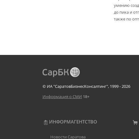
умению созд
до пика и от
также по опт
© ИА "СаратовБизнесКонсалтинг", 1999 - 2026
Информация о СМИ
18+
ИНФОРМАГЕНТСТВО
Новости Саратова