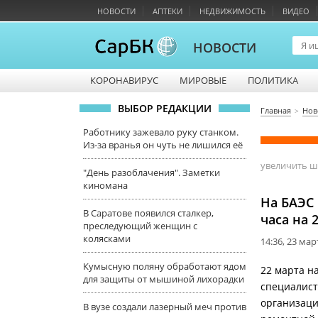
НОВОСТИ
АПТЕКИ
НЕДВИЖИМОСТЬ
ВИДЕО
НОВОСТИ
КОРОНАВИРУС
МИРОВЫЕ
ПОЛИТИКА
ВЫБОР РЕДАКЦИИ
Главная
Нов
Работнику зажевало руку станком.
Из-за вранья он чуть не лишился её
увеличить 
"День разоблачения". Заметки
киномана
На БАЭС 
В Саратове появился сталкер,
часа на 
преследующий женщин с
колясками
14:36, 23 мар
Кумысную поляну обработают ядом
22 марта н
для защиты от мышиной лихорадки
специалист
организаци
В вузе создали лазерный меч против