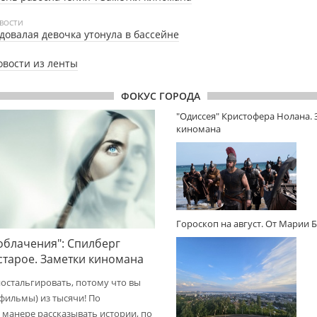
ВОСТИ
довалая девочка утонула в бассейне
овости из ленты
ФОКУС ГОРОДА
"Одиссея" Кристофера Нолана.
киномана
Гороскоп на август. От Марии 
облачения": Спилберг
 старое. Заметки киномана
ностальгировать, потому что вы
(фильмы) из тысячи! По
 манере рассказывать истории, по