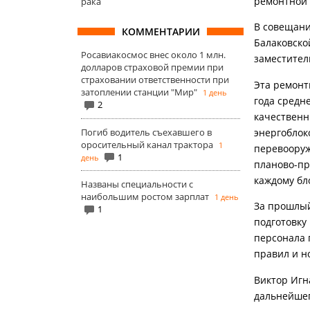
ремонтной 
рака
В совещани
КОММЕНТАРИИ
Балаковско
Росавиакосмос внес около 1 млн.
заместител
долларов страховой премии при
страховании ответственности при
Эта ремонт
затоплении станции "Мир"
1 день
года средне
2
качественн
Погиб водитель съехавшего в
энергоблок
оросительный канал трактора
1
перевооруж
1
день
планово-пр
каждому бло
Названы специальности с
наибольшим ростом зарплат
1 день
За прошлый
1
подготовку
персонала 
правил и н
Виктор Игн
дальнейшег