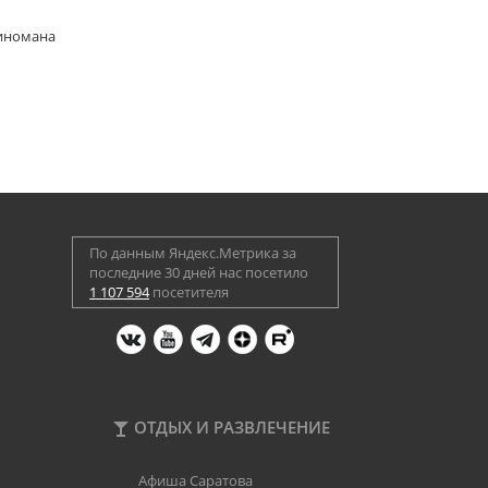
киномана
По данным Яндекс.Метрика за
последние 30 дней нас посетило
1 107 594
посетителя
ОТДЫХ И РАЗВЛЕЧЕНИЕ
Афиша Саратова