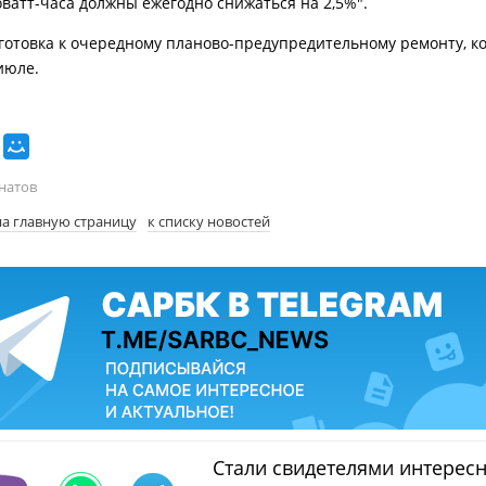
оватт-часа должны ежегодно снижаться на 2,5%".
готовка к очередному планово-предупредительному ремонту, к
июле.
натов
на главную страницу
к списку новостей
Стали свидетелями интерес