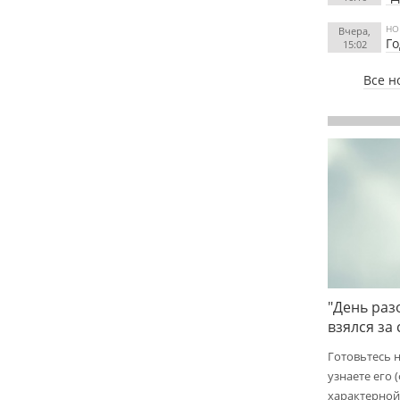
НО
Вчера,
Го
15:02
Все н
"День раз
взялся за
Готовьтесь 
узнаете его 
характерной