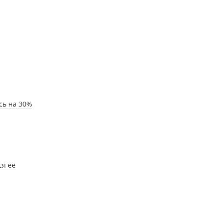
сь на 30%
ся её