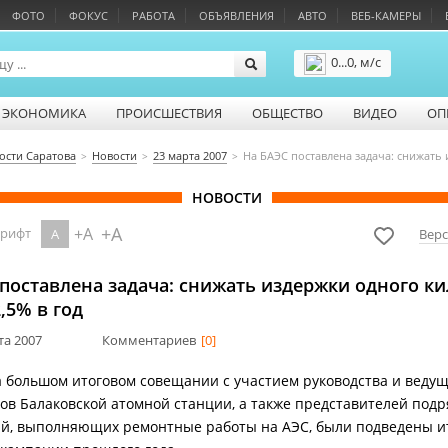
ФОТО
ФОКУС
РАБОТА
ОБЪЯВЛЕНИЯ
АВТО
ВЕБ-КАМЕРЫ
0...0, м/с
Подробнее
ЭКОНОМИКА
ПРОИСШЕСТВИЯ
ОБЩЕСТВО
ВИДЕО
ОП
ости Саратова
Новости
23 марта 2007
На БАЭС поставлена задача: снижать 
НОВОСТИ
+A
+A
шрифт
A
Верс
поставлена задача: снижать издержки одного ки
2,5% в год
та 2007
Комментариев
[0]
а большом итоговом совещании с участием руководства и веду
ов Балаковской атомной станции, а также представителей под
й, выполняющих ремонтные работы на АЭС, были подведены и