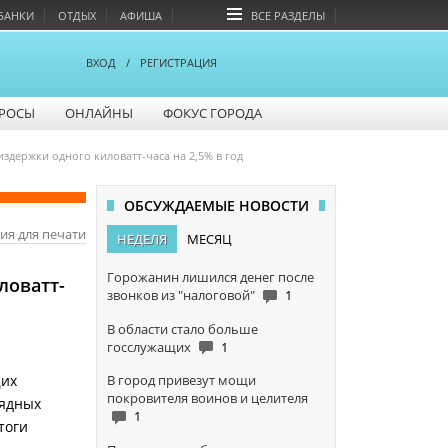
БАНКИ
ОТДЫХ
АФИША
ВСЕ РАЗДЕЛЫ
ВХОД
/
РЕГИСТРАЦИЯ
РОСЫ
ОНЛАЙНЫ
ФОКУС ГОРОДА
издержки одного киловатт-часа на 2,5% в год
ОБСУЖДАЕМЫЕ НОВОСТИ
ия для печати
НЕДЕЛЯ
МЕСЯЦ
Горожанин лишился денег после
ловатт-
звонков из "налоговой"
1
В области стало больше
госслужащих
1
В город привезут мощи
щих
покровителя воинов и целителя
рядных
1
тоги