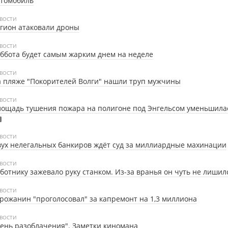
втомобиль
ВОСТИ
гион атаковали дроны
ВОСТИ
ббота будет самым жарким днем на неделе
ВОСТИ
 пляже "Покорителей Волги" нашли труп мужчины
ВОСТИ
ощадь тушения пожара на полигоне под Энгельсом уменьшила
ВОСТИ
ух нелегальных банкиров ждёт суд за миллиардные махинации
ВОСТИ
ботнику зажевало руку станком. Из-за вранья он чуть не лишил
ВОСТИ
рожанин "проголосовал" за капремонт на 1,3 миллиона
ВОСТИ
ень разоблачения". Заметки киномана