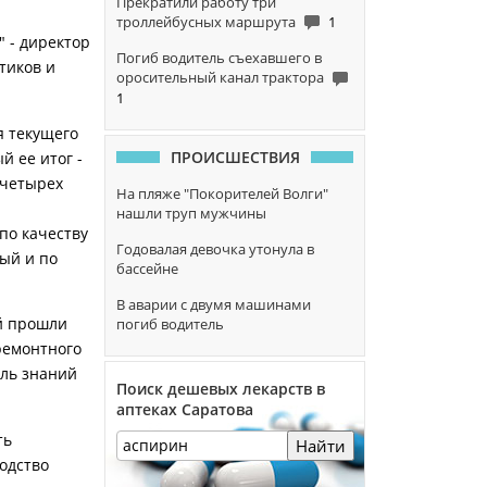
Прекратили работу три
троллейбусных маршрута
1
 - директор
Погиб водитель съехавшего в
тиков и
оросительный канал трактора
1
я текущего
ПРОИСШЕСТВИЯ
й ее итог -
 четырех
На пляже "Покорителей Волги"
нашли труп мужчины
по качеству
Годовалая девочка утонула в
ый и по
бассейне
В аварии с двумя машинами
й прошли
погиб водитель
ремонтного
оль знаний
Поиск дешевых лекарств в
аптеках Саратова
ть
Найти
одство