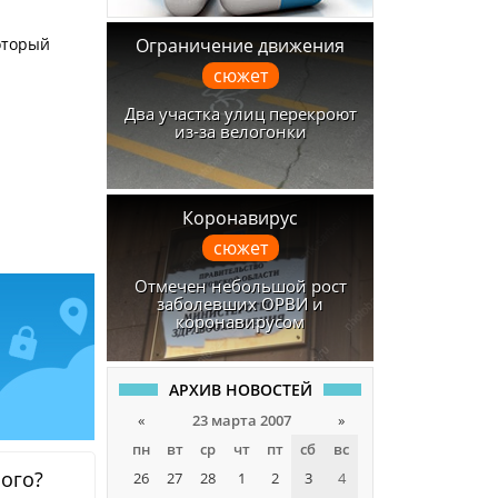
Ограничение движения
оторый
сюжет
Два участка улиц перекроют
из-за велогонки
Коронавирус
сюжет
Отмечен небольшой рост
заболевших ОРВИ и
коронавирусом
АРХИВ НОВОСТЕЙ
«
23 марта 2007
»
пн
вт
ср
чт
пт
сб
вс
ного?
26
27
28
1
2
3
4