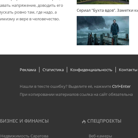
авать напряжение, доводить его
Сериал "Бухта вдов". Заметки 
пускать ровно там, где надо, а
имизму и вере в человечество.
Реклама
Статистика
Конфиденциальность
Контакты
Нашли в тексте ошибку? Выделите её, нажмите
Ctrl+Enter
При копировании материалов ссылка на сайт обязательна
БИЗНЕС И ФИНАНСЫ
СПЕЦПРОЕКТЫ
Недвижимость Саратова
Веб-камеры