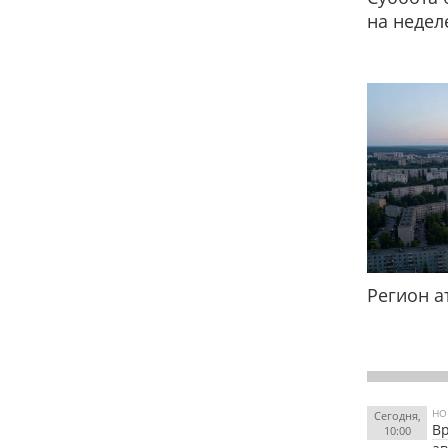
на недел
Регион а
НО
Сегодня,
Вр
10:00