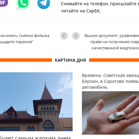
Снимайте на телефон, присылайте 
читайте на СарБК.
 начались съёмки фильма
Вышел документ, уравнива
щадите тиранов"
праве на получение сов
качественной медпом
КАРТИНА ДНЯ
Времена. Советская авиа
Берлин, в Саратове появ
автомобиль
будет самым жарким днем