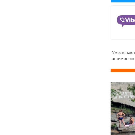
Ужесточают
антимонопо