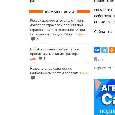
процесс не
рака
На месте п
КОММЕНТАРИИ
собственны
Росавиакосмос внес около 1 млн.
снижено, п
долларов страховой премии при
страховании ответственности при
Сейчас на 
затоплении станции "Мир"
1 день
2
Погиб водитель съехавшего в
оросительный канал трактора
1
1
день
газ
Вернуться
Названы специальности с
наибольшим ростом зарплат
1 день
1