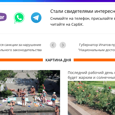
Стали свидетелями интерес
Снимайте на телефон, присылайте 
читайте на СарБК.
ся санкции за нарушение
Губернатор Ипатов п
льного законодательства
"Национальным досто
КАРТИНА ДНЯ
Последний рабочий день 
будет жарким и солнечны