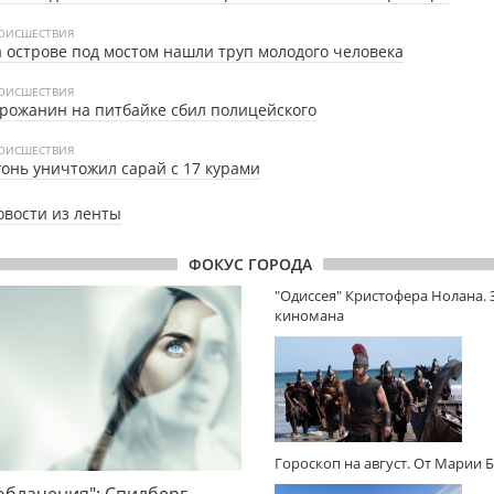
ОИСШЕСТВИЯ
 острове под мостом нашли труп молодого человека
ОИСШЕСТВИЯ
рожанин на питбайке сбил полицейского
ОИСШЕСТВИЯ
онь уничтожил сарай с 17 курами
овости из ленты
ФОКУС ГОРОДА
"Одиссея" Кристофера Нолана.
киномана
Гороскоп на август. От Марии 
облачения": Спилберг