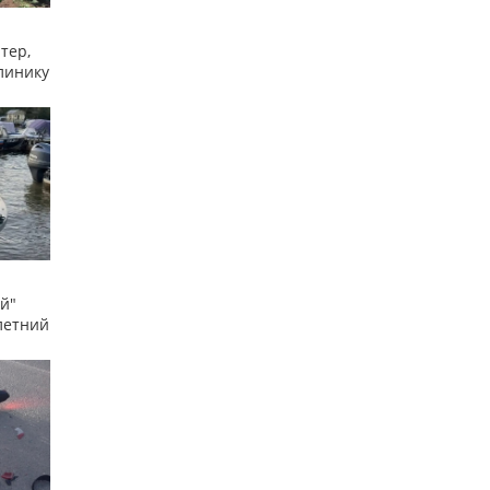
тер,
линику
й"
летний