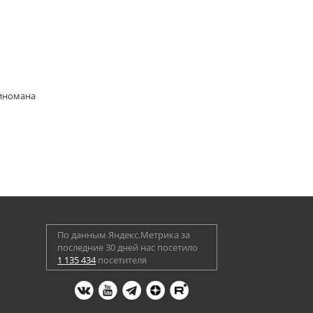
киномана
По данным Яндекс.Метрика за
последние 30 дней нас посетило
1 135 434
посетителя