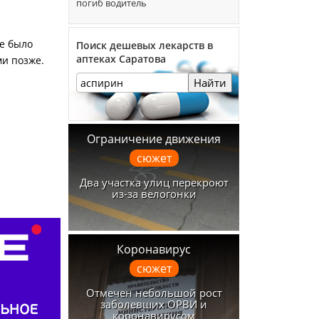
погиб водитель
бе было
Поиск дешевых лекарств в
аптеках Саратова
ми позже.
Найти
Ограничение движения
сюжет
Два участка улиц перекроют
из-за велогонки
Коронавирус
сюжет
Отмечен небольшой рост
заболевших ОРВИ и
коронавирусом