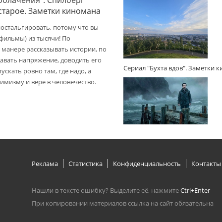
 старое. Заметки киномана
ностальгировать, потому что вы
(фильмы) из тысячи! По
 манере рассказывать истории, по
авать напряжение, доводить его
Сериал "Бухта вдов". Заметки 
пускать ровно там, где надо, а
имизму и вере в человечество.
Реклама
Статистика
Конфиденциальность
Контакты
Нашли в тексте ошибку? Выделите её, нажмите
Ctrl+Enter
При копировании материалов ссылка на сайт обязательна