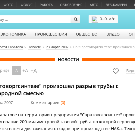
ФОТО
ФОКУС
РАБОТА
ОБЪЯВЛЕНИЯ
АВТО
ВЕБ-КАМЕРЫ
0...0, м/с
Подробнее
ЭКОНОМИКА
ПРОИСШЕСТВИЯ
ОБЩЕСТВО
ВИДЕО
ОП
ости Саратова
Новости
23 марта 2007
На "Саратоворгсинтезе" произошел 
НОВОСТИ
+A
+A
шрифт
A
Верс
товоргсинтезе" произошел разрыв трубы с
ородной смесью
та 2007
Комментариев
[0]
Саратове на территории предприятия "Саратовогрсинтез" про
згорание 200-милиметровой газовой трубы, по которой серово
ется в печи для сжигания отходов при производстве НАКа. Тех