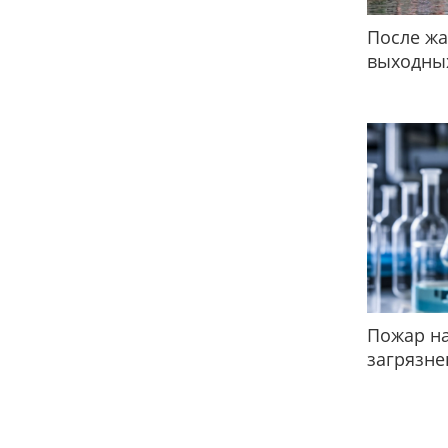
После жа
выходных
Пожар на
загрязне