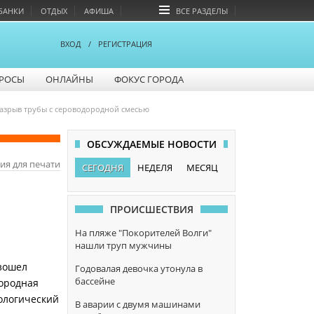
БАНКИ
ОТДЫХ
АФИША
ВСЕ РАЗДЕЛЫ
ВХОД
/
РЕГИСТРАЦИЯ
РОСЫ
ОНЛАЙНЫ
ФОКУС ГОРОДА
разрыв трубы с сероводородной смесью
ОБСУЖДАЕМЫЕ НОВОСТИ
ия для печати
СЕГОДНЯ
НЕДЕЛЯ
МЕСЯЦ
ПРОИСШЕСТВИЯ
На пляже "Покорителей Волги"
нашли труп мужчины
изошел
Годовалая девочка утонула в
бассейне
дородная
нологический
В аварии с двумя машинами