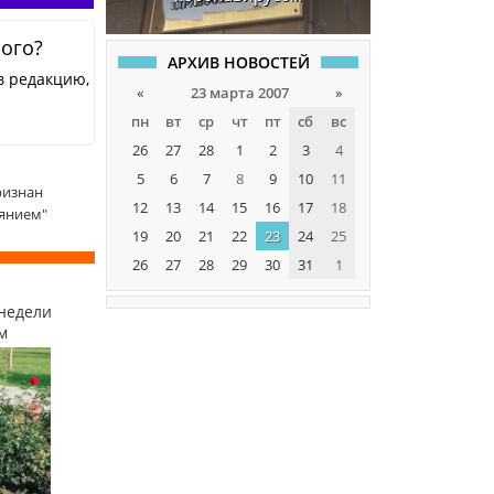
ного?
АРХИВ НОВОСТЕЙ
в редакцию,
«
23 марта 2007
»
пн
вт
ср
чт
пт
сб
вс
26
27
28
1
2
3
4
5
6
7
8
9
10
11
ризнан
12
13
14
15
16
17
18
янием"
19
20
21
22
23
24
25
26
27
28
29
30
31
1
недели
м