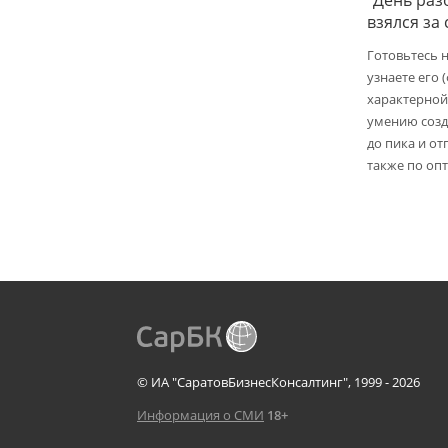
взялся за
Готовьтесь 
узнаете его 
характерной
умению созд
до пика и от
также по опт
© ИА "СаратовБизнесКонсалтинг", 1999 - 2026
Информация о СМИ
18+