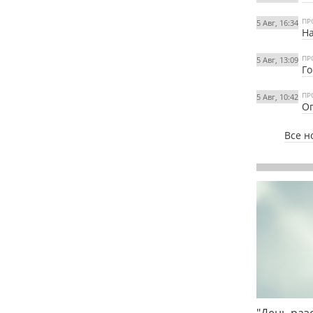
ПР
5 Авг, 16:34
На
ПР
5 Авг, 13:09
Го
ПР
5 Авг, 10:42
Ог
Все н
"День раз