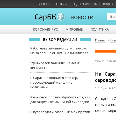
НОВОСТИ
АПТЕКИ
НЕДВИЖИМОСТЬ
ВИДЕО
НОВОСТИ
КОРОНАВИРУС
МИРОВЫЕ
ПОЛИТИКА
ВЫБОР РЕДАКЦИИ
Главная
Нов
Работнику зажевало руку станком.
Из-за вранья он чуть не лишился её
увеличить 
"День разоблачения". Заметки
киномана
На "Сара
В Саратове появился сталкер,
серовод
преследующий женщин с
колясками
17:35, 23 мар
Кумысную поляну обработают ядом
Сегодня в 
для защиты от мышиной лихорадки
порыв и во
смесь пода
В вузе создали лазерный меч против