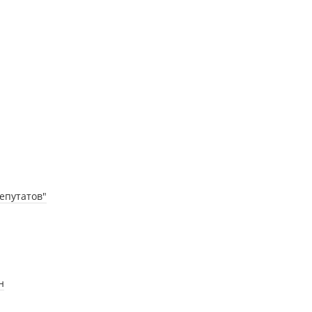
епутатов"
н