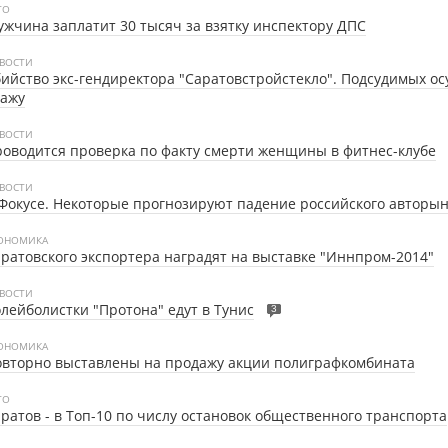
ТО
жчина заплатит 30 тысяч за взятку инспектору ДПС
ВОСТИ
ийство экс-гендиректора "Саратовстройстекло". Подсудимых ос
ражу
ВОСТИ
оводится проверка по факту смерти женщины в фитнес-клубе
ВОСТИ
Фокусе.
Некоторые прогнозируют падение российского авторын
ОНОМИКА
ратовского экспортера наградят на выставке "Иннпром-2014"
ВОСТИ
лейболистки "Протона" едут в Тунис
3
ОНОМИКА
вторно выставлены на продажу акции полиграфкомбината
ТО
ратов - в Топ-10 по числу остановок общественного транспорта