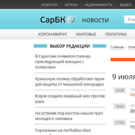
НОВОСТИ
АПТЕКИ
НЕДВИЖИМОСТЬ
ВИДЕО
НОВОСТИ
КОРОНАВИРУС
МИРОВЫЕ
ПОЛИТИКА
ВЫБОР РЕДАКЦИИ
Главная
Нов
В Саратове появился сталкер,
преследующий женщин с
колясками
9 июл
Кумысную поляну обработают ядом
для защиты от мышиной лихорадки
ПР
23:39
Бе
В вузе создали лазерный меч против
рака
НО
18:00
Дв
На острове под мостом нашли труп
молодого человека
ПР
17:52
По
Горожанин на питбайке сбил