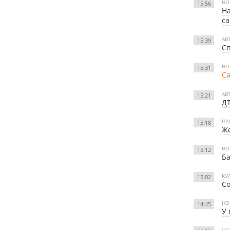
НО
15:56
Н
са
АВ
15:39
Сп
НО
15:31
Са
АВ
15:21
ДТ
ПР
15:18
Ж
НО
15:12
Ба
КУ
15:02
Со
НО
14:45
У 