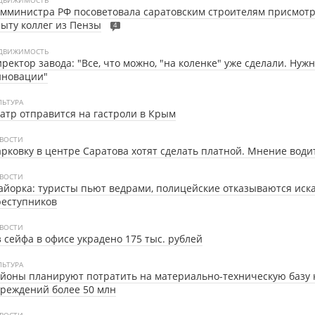
ДВИЖИМОСТЬ
мминистра РФ посоветовала саратовским строителям присмотр
ыту коллег из Пензы
4
ДВИЖИМОСТЬ
ректор завода: "Все, что можно, "на коленке" уже сделали. Ну
нновации"
ЛЬТУРА
атр отправится на гастроли в Крым
ВОСТИ
рковку в центре Саратова хотят сделать платной. Мнение води
ВОСТИ
йорка: туристы пьют ведрами, полицейские отказываются иск
реступников
ВОСТИ
 сейфа в офисе украдено 175 тыс. рублей
ЛЬТУРА
йоны планируют потратить на материально-техническую базу 
реждений более 50 млн
ВОСТИ