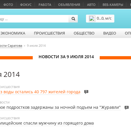
ФОТО
ФОКУС
РАБОТА
ОБЪЯВЛЕНИЯ
АВТО
ВЕБ-КАМЕРЫ
0...0, м/с
Подробнее
ЭКОНОМИКА
ПРОИСШЕСТВИЯ
ОБЩЕСТВО
ВИДЕО
ОП
ости Саратова
9 июля 2014
НОВОСТИ ЗА 9 ИЮЛЯ 2014
я 2014
ОИСШЕСТВИЯ
з воды остались 40 797 жителей города
5
ВОСТИ
ое подростков задержаны за ночной подъем на "Журавли"
4
ОИСШЕСТВИЯ
лицейские спасли мужчину из горящего дома