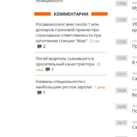
полицейского
АВ
17:45
Му
КОММЕНТАРИИ
НО
17:33
Уб
Росавиакосмос внес около 1 млн.
к
долларов страховой премии при
страховании ответственности при
затоплении станции "Мир"
21 час
НО
17:29
Пр
2
НО
17:27
Погиб водитель съехавшего в
В 
оросительный канал трактора
23
1
часа
ЭК
17:11
Са
Названы специальности с
наибольшим ростом зарплат
1 день
НО
16:54
1
Во
ЭК
16:35
По
АВ
16:17
Са