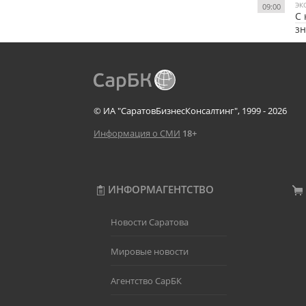
ЭК
09:00
С 
зн
© ИА "СаратовБизнесКонсалтинг", 1999 - 2026
Информация о СМИ
18+
ИНФОРМАГЕНТСТВО
Новости Саратова
Мировые новости
Агентство СарБК