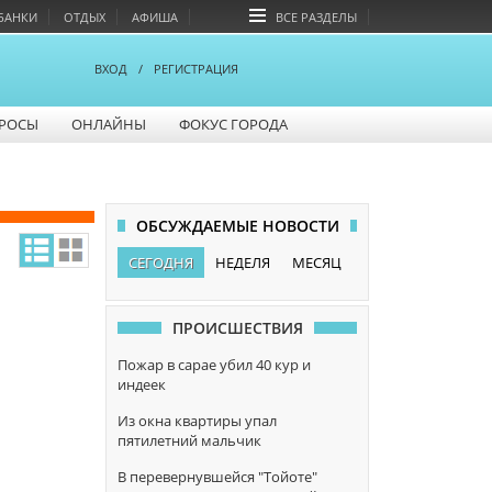
БАНКИ
ОТДЫХ
АФИША
ВСЕ РАЗДЕЛЫ
ВХОД
/
РЕГИСТРАЦИЯ
РОСЫ
ОНЛАЙНЫ
ФОКУС ГОРОДА
ОБСУЖДАЕМЫЕ НОВОСТИ
СЕГОДНЯ
НЕДЕЛЯ
МЕСЯЦ
ПРОИСШЕСТВИЯ
Пожар в сарае убил 40 кур и
индеек
Из окна квартиры упал
пятилетний мальчик
В перевернувшейся "Тойоте"