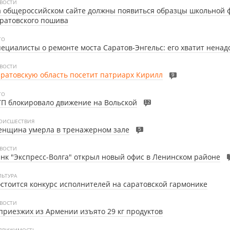
ВОСТИ
а общероссийском сайте должны появиться образцы школьной
ратовского пошива
ТО
ециалисты о ремонте моста Саратов-Энгельс: его хватит ненад
ВОСТИ
ратовскую область посетит патриарх Кирилл
9
ТО
П блокировало движение на Вольской
12
ОИСШЕСТВИЯ
енщина умерла в тренажерном зале
5
ВОСТИ
нк "Экспресс-Волга" открыл новый офис в Ленинском районе
ЛЬТУРА
стоится конкурс исполнителей на саратовской гармонике
ВОСТИ
приезжих из Армении изъято 29 кг продуктов