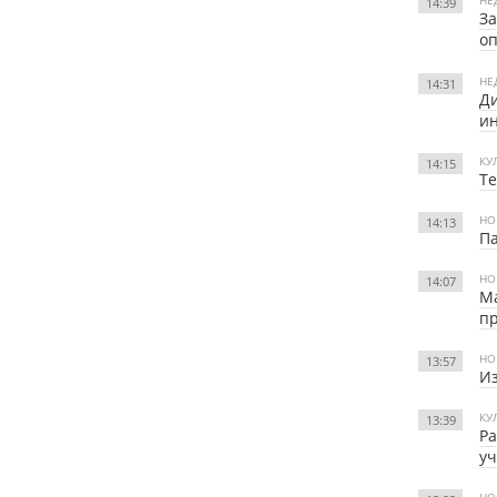
НЕ
14:39
За
оп
НЕ
14:31
Ди
и
КУ
14:15
Те
НО
14:13
Па
НО
14:07
Ма
п
НО
13:57
Из
КУ
13:39
Ра
уч
НО