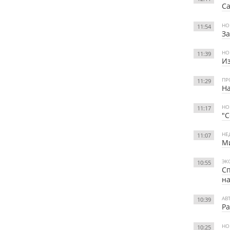
Са
НО
11:54
За
НО
11:39
Из
ПР
11:29
На
НО
11:17
"С
НЕ
11:07
Ми
ЭК
10:55
Сп
на
АВ
10:39
Ра
НО
10:25