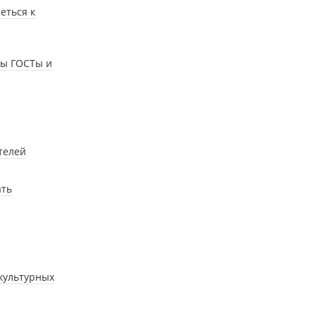
еться к
жны ГОСТы и
телей
ать
культурных