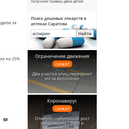
получили травмы двое детей
Поиск дешевых лекарств в
удили за
аптеках Саратова
Найти
Ограничение движения
ка на 25%
сюжет
Два участка улиц перекроют
из-за велогонки
Коронавирус
сюжет
Отмечен небольшой рост
5
заболевших ОРВИ и
коронавирусом