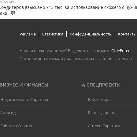
ОНОМИКА
кондитеров взыскано 713 тыс. за использование схожего с чужи
ака
5
Реклама
Статистика
Конфиденциальность
Контакты
Нашли в тексте ошибку? Выделите её, нажмите
Ctrl+Enter
При копировании материалов ссылка на сайт обязательна
БИЗНЕС И ФИНАНСЫ
СПЕЦПРОЕКТЫ
Недвижимость Саратова
Веб-камеры
Автогид
Ваше здоровье
Работа в Саратове
Аптеки Саратова