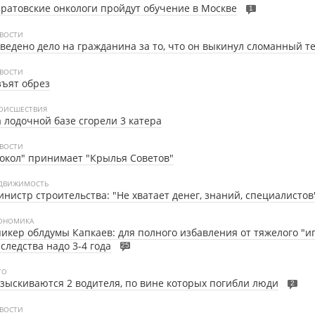
ратовские онкологи пройдут обучение в Москве
1
ВОСТИ
ведено дело на гражданина за то, что он выкинул сломанный т
ВОСТИ
ъят обрез
ОИСШЕСТВИЯ
 лодочной базе сгорели 3 катера
ВОСТИ
окол" принимает "Крылья Советов"
ДВИЖИМОСТЬ
нистр строительства: "Не хватает денег, знаний, специалистов
ОНОМИКА
икер облдумы Капкаев: для полного избавления от тяжелого "и
следства надо 3-4 года
25
ТО
зыскиваются 2 водителя, по вине которых погибли люди
2
ВОСТИ