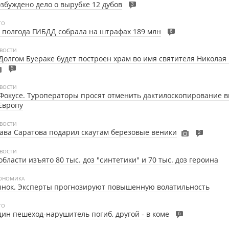
збуждено дело о вырубке 12 дубов
3
ТО
 полгода ГИБДД собрала на штрафах 189 млн
6
ВОСТИ
Долгом Буераке будет построен храм во имя святителя Николая
5
ВОСТИ
Фокусе.
Туроператоры просят отменить дактилоскопирование
Европу
ВОСТИ
ава Саратова подарил скаутам березовые веники
2
ВОСТИ
области изъято 80 тыс. доз "синтетики" и 70 тыс. доз героина
ОНОМИКА
ынок. Эксперты прогнозируют повышенную волатильность
ТО
ин пешеход-нарушитель погиб, другой - в коме
6