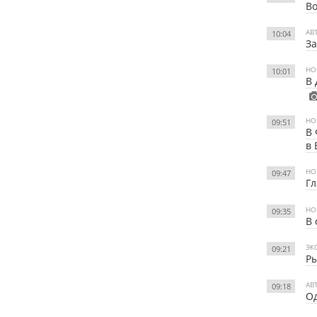
Во
АВ
10:04
За
НО
10:01
В 
НО
09:51
В 
в 
НО
09:47
Гл
НО
09:35
В 
ЭК
09:21
Р
АВ
09:18
Од