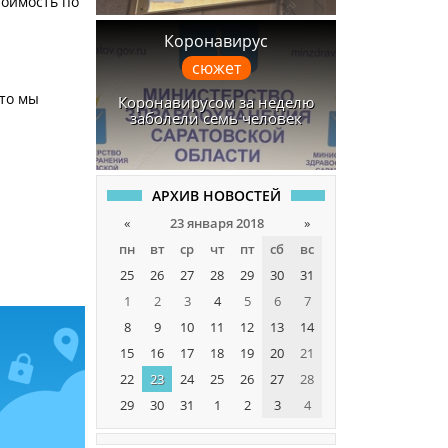
тоимость по
Коронавирус
сюжет
что мы
Коронавирусом за неделю
заболели семь человек
АРХИВ НОВОСТЕЙ
«
23 января 2018
»
пн
вт
ср
чт
пт
сб
вс
25
26
27
28
29
30
31
1
2
3
4
5
6
7
8
9
10
11
12
13
14
15
16
17
18
19
20
21
22
23
24
25
26
27
28
29
30
31
1
2
3
4