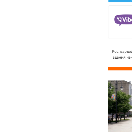
Росгварде
здания из