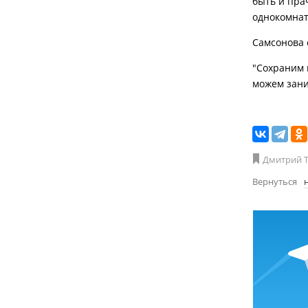
быть и пра
однокомнатн
Самсонова с
"Сохраним 
можем зани
Дмитрий 
Вернуться