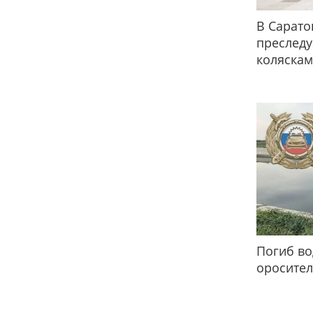
В Сарато
преслед
коляска
Погиб во
оросител