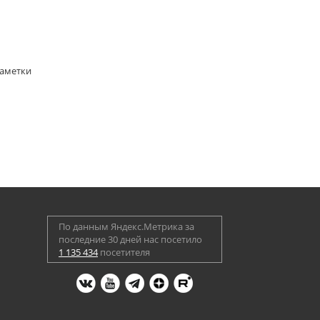
Заметки
По данным Яндекс.Метрика за
последние 30 дней нас посетило
1 135 434
посетителя