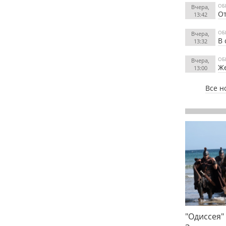
ОБ
Вчера,
О
13:42
ОБ
Вчера,
В 
13:32
ОБ
Вчера,
Же
13:00
Все н
"Одиссея"