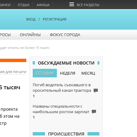
БАНКИ
ОТДЫХ
АФИША
ВСЕ РАЗДЕЛЫ
ВХОД
/
РЕГИСТРАЦИЯ
РОСЫ
ОНЛАЙНЫ
ФОКУС ГОРОДА
дет стоить не более 15 тысяч
ОБСУЖДАЕМЫЕ НОВОСТИ
ия для печати
СЕГОДНЯ
НЕДЕЛЯ
МЕСЯЦ
Погиб водитель съехавшего в
5 тысяч
оросительный канал трактора
1
Названы специальности с
 проекта
наибольшим ростом зарплат
б этом на
1
стр
ПРОИСШЕСТВИЯ