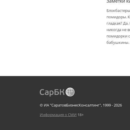
Заметки 
Блокбастеры
помидоры. К
гладкая? Да.
никогда не 
помидорки с 
бабушкины.
© ИА "СаратовБизнесКонсалтинг", 1999 - 2026
Информация о СМИ
18+