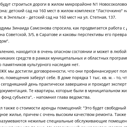
 будут строиться дороги в жилом микрорайоне N1 Новосоколово
на; детский сад на 160 мест в жилом комплексе "Ласточкино" на
 в Энгельсе - детский сад на 160 мест на ул. Степная, 137.
лдумы Зинаида Самсонова спросила, как продвигается работа с
на Советской, 3/5, в Саратове и каковы перспективы его превр
дом".
жалению, находится в очень опасном состоянии и может в любо
 никаких средств в рамках муниципальных и областных програм
 памятников культурного наследия нет.
ИЖК мы достигли договоренности, что они профинансируют по
, помещения заберут себе. В доме порядка 1 тыс. кв. м. - то, чт
а сегодняшний день практически завершена и проходит эксперт
документация. Те квартиры, которые были в муниципальном жи
 фонд субъекта", - напомнил глава ведомства.
л также о стоимости аренды помещений: "Это будет свободный
дное жилье, причем с очень высоким качеством ремонта. Также
дразумеваются нежилые специальные обслуживающие помещен