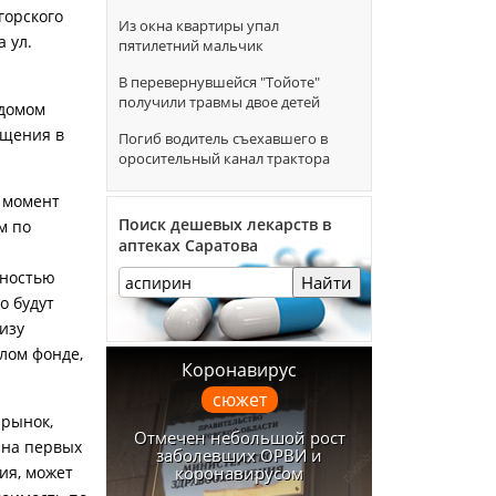
горского
Из окна квартиры упал
 ул.
пятилетний мальчик
В перевернувшейся "Тойоте"
получили травмы двое детей
 домом
ащения в
Погиб водитель съехавшего в
оросительный канал трактора
й момент
Поиск дешевых лекарств в
м по
аптеках Саратова
лностью
Найти
о будут
изу
лом фонде,
Коронавирус
сюжет
 рынок,
Отмечен небольшой рост
 на первых
заболевших ОРВИ и
ия, может
коронавирусом