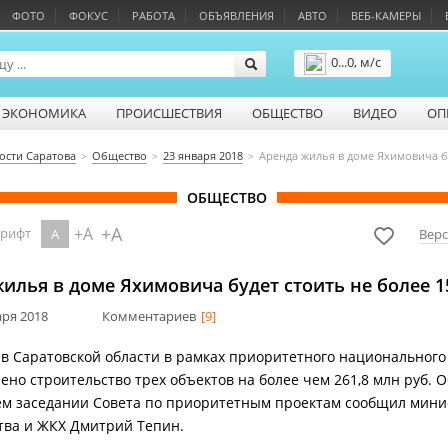
ФОТО
ФОКУС
РАБОТА
ОБЪЯВЛЕНИЯ
АВТО
ВЕБ-КАМЕРЫ
0...0, м/с
Подробнее
ЭКОНОМИКА
ПРОИСШЕСТВИЯ
ОБЩЕСТВО
ВИДЕО
ОП
ости Саратова
Общество
23 января 2018
Аренда жилья в доме Яхимовича бу
ОБЩЕСТВО
+A
+A
шрифт
A
Верс
илья в доме Яхимовича будет стоить не более 1
аря 2018
Комментариев
[9]
у в Саратовской области в рамках приоритетного национального
ено строительство трех объектов на более чем 261,8 млн руб. О
м заседании Совета по приоритетным проектам сообщил мини
тва и ЖКХ Дмитрий Тепин.