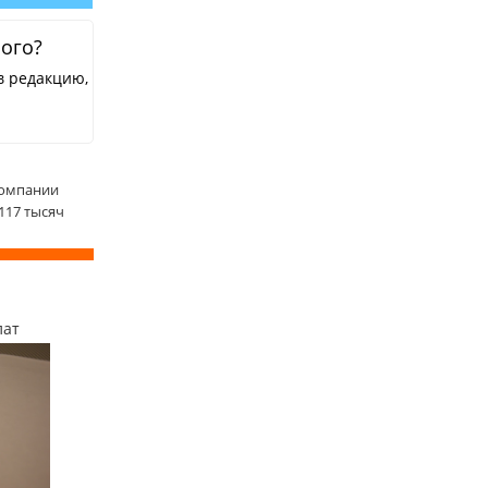
ного?
в редакцию,
компании
117 тысяч
лат