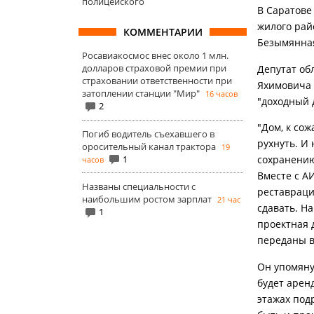
полицейского
В Саратове
жилого райо
КОММЕНТАРИИ
Безымянная;
Росавиакосмос внес около 1 млн.
долларов страховой премии при
Депутат об
страховании ответственности при
Яхимовича 
затоплении станции "Мир"
16 часов
"доходный 
2
"Дом, к со
Погиб водитель съехавшего в
рухнуть. И
оросительный канал трактора
19
1
сохранению
часов
Вместе с А
Названы специальности с
реставрацию
наибольшим ростом зарплат
21 час
сдавать. Н
1
проектная 
переданы в
Он упомяну
будет арен
этажах по