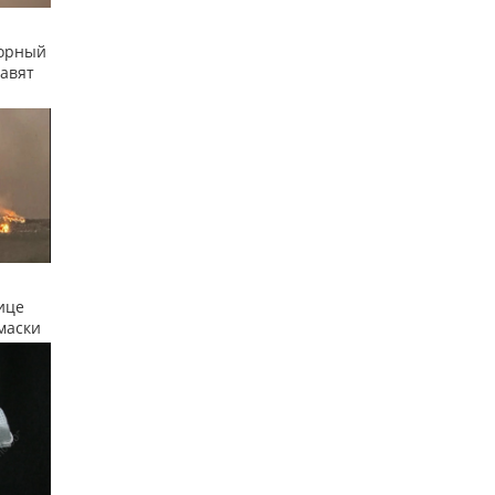
сорный
равят
ице
маски