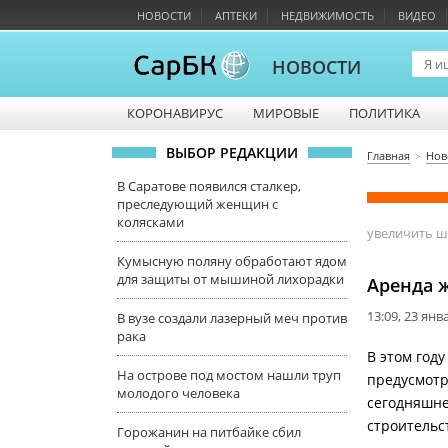
НОВОСТИ
АПТЕКИ
НЕДВИЖИМОСТЬ
ВИДЕО
НОВОСТИ
КОРОНАВИРУС
МИРОВЫЕ
ПОЛИТИКА
ВЫБОР РЕДАКЦИИ
Главная
Нов
В Саратове появился сталкер,
преследующий женщин с
колясками
увеличить 
Кумысную поляну обработают ядом
для защиты от мышиной лихорадки
Аренда ж
13:09, 23 янв
В вузе создали лазерный меч против
рака
В этом год
На острове под мостом нашли труп
предусмотр
молодого человека
сегодняшне
строительс
Горожанин на питбайке сбил