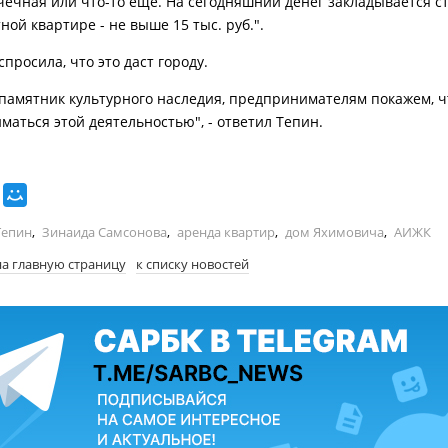
чечная или что-то еще. На сегодняшний денег закладывается с
ой квартире - не выше 15 тыс. руб.".
просила, что это даст городу.
памятник культурного наследия, предпринимателям покажем, 
маться этой деятельностью", - ответил Тепин.
Тепин
,
Зинаида Самсонова
,
аренда квартир
,
дом Яхимовича
,
АИЖК
на главную страницу
к списку новостей