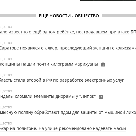
ЕЩЕ НОВОСТИ - ОБЩЕСТВО
ЩЕСТВО
ало известно о ещё одном ребёнке, пострадавшем при атаке Б
ЩЕСТВО
Саратове появился сталкер, преследующий женщин с коляскам
ЩЕСТВО
 женщины нашли почти килограмм марихуаны
ЩЕСТВО
ласть стала второй в РФ по разработке электронных услуг
ЩЕСТВО
ндалы сломали элементы диорамы у "Липок"
ЩЕСТВО
умысную поляну обработают ядом для защиты от мышиной лих
ЩЕСТВО
жар на полигоне. На улице рекомендовано надевать маски