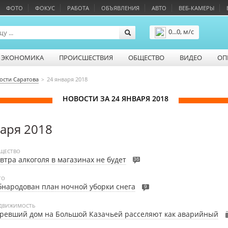
ФОТО
ФОКУС
РАБОТА
ОБЪЯВЛЕНИЯ
АВТО
ВЕБ-КАМЕРЫ
0...0, м/с
Подробнее
ЭКОНОМИКА
ПРОИСШЕСТВИЯ
ОБЩЕСТВО
ВИДЕО
ОП
ости Саратова
24 января 2018
НОВОСТИ ЗА 24 ЯНВАРЯ 2018
варя 2018
ЩЕСТВО
втра алкоголя в магазинах не будет
36
ТО
народован план ночной уборки снега
9
ДВИЖИМОСТЬ
ревший дом на Большой Казачьей расселяют как аварийный