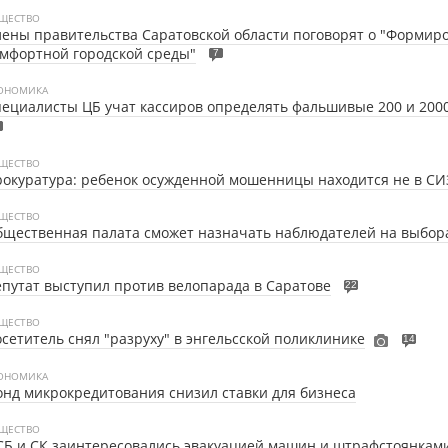
ЩЕСТВО
ены правительства Саратовской области поговорят о "Формир
мфортной городской среды"
7
ОНОМИКА
ециалисты ЦБ учат кассиров определять фальшивые 200 и 200
ЩЕСТВО
окуратура: ребенок осужденной мошенницы находится не в С
ЩЕСТВО
щественная палата сможет назначать наблюдателей на выбор
ЩЕСТВО
путат выступил против велопарада в Саратове
22
ЩЕСТВО
сетитель снял "разруху" в энгельсской поликлинике
14
ОНОМИКА
нд микрокредитования снизил ставки для бизнеса
ЩЕСТВО
Б и СК заинтересовались эвакуацией машин и штрафстоянкам