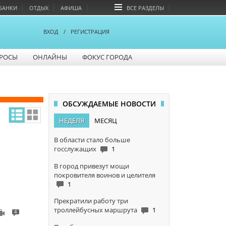
БАНКИ
ОТДЫХ
АФИША
ВСЕ РАЗДЕЛЫ
ВХОД
/
РЕГИСТРАЦИЯ
РОСЫ
ОНЛАЙНЫ
ФОКУС ГОРОДА
ОБСУЖДАЕМЫЕ НОВОСТИ
НЕДЕЛЯ
МЕСЯЦ
В области стало больше
госслужащих
1
В город привезут мощи
покровителя воинов и целителя
1
Прекратили работу три
троллейбусных маршрута
1
4