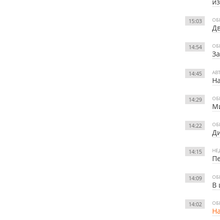
из
ОБ
15:03
Дв
ОБ
14:54
За
АВ
14:45
На
ОБ
14:29
Ми
ОБ
14:22
Ди
НЕ
14:15
Пе
ОБ
14:09
В 
ОБ
14:02
На