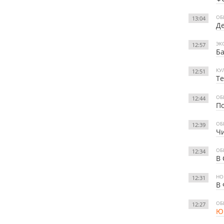
ОБ
13:04
Де
ЭК
12:57
Ба
КУ
12:51
Те
ОБ
12:44
По
ОБ
12:39
Чи
ОБ
12:34
В 
НО
12:31
В 
ОБ
12:27
Юр