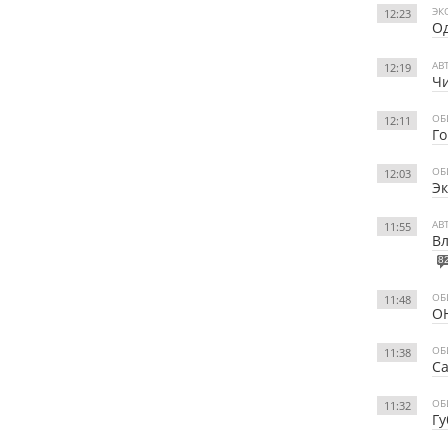
ЭК
12:23
Од
АВ
12:19
Чи
ОБ
12:11
Го
ОБ
12:03
Э
АВ
11:55
Вл
8
ОБ
11:48
ОН
ОБ
11:38
Са
ОБ
11:32
Гу