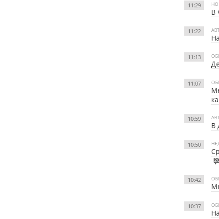
НО
11:29
В 
АВ
11:22
На
ОБ
11:13
Де
ОБ
11:07
Мн
к
АВ
10:59
В 
НЕ
10:50
Ср
2
ОБ
10:42
Мн
ОБ
10:37
На