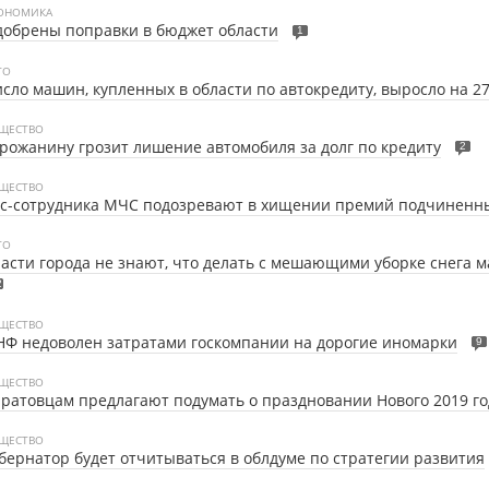
ОНОМИКА
обрены поправки в бюджет области
1
ТО
сло машин, купленных в области по автокредиту, выросло на 2
ЩЕСТВО
рожанину грозит лишение автомобиля за долг по кредиту
2
ЩЕСТВО
кс-сотрудника МЧС подозревают в хищении премий подчиненн
ТО
асти города не знают, что делать с мешающими уборке снега
2
ЩЕСТВО
Ф недоволен затратами госкомпании на дорогие иномарки
9
ЩЕСТВО
ратовцам предлагают подумать о праздновании Нового 2019 го
ЩЕСТВО
бернатор будет отчитываться в облдуме по стратегии развития