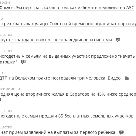
ВОСТИ
Фокусе. Эксперт рассказал о том, как избежать недолива на АЗС
ТО
 трех кварталах улицы Советской временно ограничат парковк
ЩЕСТВО
путат: граждане воют от несправедливости системы
14
ЩЕСТВО
огодетным семьям на выданных участках предложено "начать 
артошки"
18
ТО
ДТП на Вольском тракте пострадали три человека. Видео
ДВИЖИМОСТЬ
едняя цена вторичного жилья в Саратове на 45% ниже средне
0
ЩЕСТВО
огодетные семьи продали 65 бесплатных земельных участков
ЩЕСТВО
чат прием заявлений на выплаты за первого ребенка
6