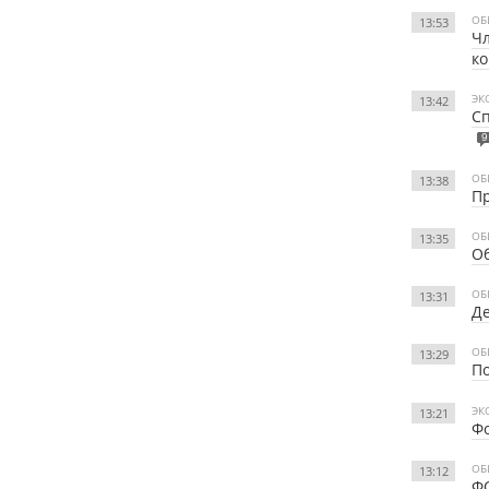
ОБ
13:53
Чл
ко
ЭК
13:42
Сп
9
ОБ
13:38
Пр
ОБ
13:35
Об
ОБ
13:31
Де
ОБ
13:29
По
ЭК
13:21
Фо
ОБ
13:12
ФС