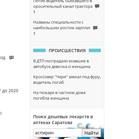
Погиб водитель съехавшего в
оросительный канал трактора
1
Названы специальности с
наибольшим ростом зарплат
1
ПРОИСШЕСТВИЯ
ход
14
В ДТП пострадали ехавшие в
автобусе девочка и женщина
Кроссовер "Чери" заехал под фуру,
водитель погиб
 до 2020
На пожаре в частном доме
погибла женщина
о
Поиск дешевых лекарств в
аптеках Саратова
Найти