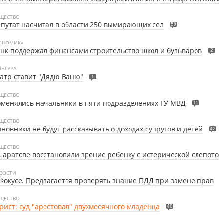
ЩЕСТВО
путат насчитал в области 250 вымирающих сел
50
ОНОМИКА
нк поддержал финансами строительство школ и бульваров
2
ЛЬТУРА
атр ставит "Дядю Ваню"
1
ЩЕСТВО
менялись начальники в пяти подразделениях ГУ МВД
11
ЩЕСТВО
новники не будут рассказывать о доходах супругов и детей
42
ЩЕСТВО
Саратове восстановили зрение ребенку с истерической слепот
ВОСТИ
Фокусе. Предлагается проверять знание ПДД при замене прав
ЩЕСТВО
ист: суд "арестовал" двухмесячного младенца
48