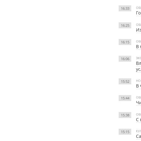
ОБ
16:33
Г
ОБ
16:25
Из
ОБ
16:15
В 
ЭК
16:06
Вл
ус
НО
15:52
В 
ОБ
15:44
Чи
ОБ
15:38
С 
КУ
15:15
Са