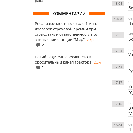
рака
ОБ
18:04
Би
КОММЕНТАРИИ
ОБ
18:00
В 
Росавиакосмос внес около 1 млн.
долларов страховой премии при
страховании ответственности при
АВ
17:51
Бо
затоплении станции "Мир"
2 дня
2
НЕ
17:43
У 
Погиб водитель съехавшего в
оросительный канал трактора
2 дня
ОБ
17:33
1
Ру
ОБ
17:17
Ко
го
НО
17:16
В 
"А
ОБ
16:44
Пр