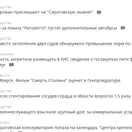
ЩЕСТВО
орожан приглашают на "Саратовскую лыжню"
10
ЩЕСТВО
-за показа "Риголетто" пустят дополнительные автобусы
15
ЩЕСТВО
месте затопления двух судов обнаружено превышение норм по 
ОНОМИКА
асть запретила размещать в ЕИС сведения о госзакупках пяти
луг
5
ВОСТИ
Фокусе. Фильм "Смерть Сталина" оценят в Генпрокуратуре
ЩЕСТВО
сло стентирования сосудов сердца в области возросло 1,5 раза
ЩЕСТВО
военнослужащего взыскали крупный долг за коммунальные усл
ЛЬТУРА
ратовская консерватория попала на календарь "Центра крепе