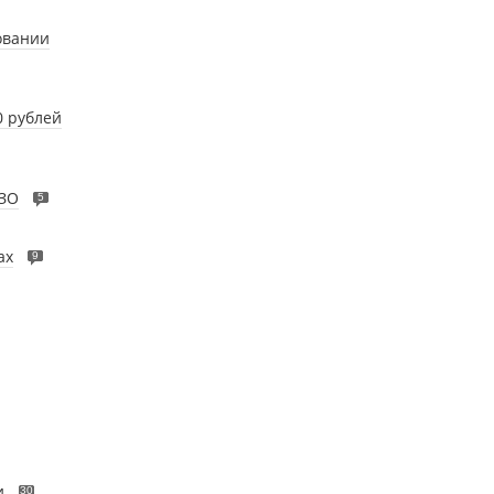
овании
0 рублей
ИЗО
5
ах
9
и
30