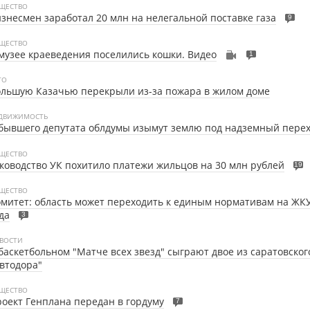
ЩЕСТВО
знесмен заработал 20 млн на нелегальной поставке газа
9
ЩЕСТВО
музее краеведения поселились кошки. Видео
1
ТО
льшую Казачью перекрыли из-за пожара в жилом доме
ДВИЖИМОСТЬ
бывшего депутата облдумы изымут землю под надземный пере
ЩЕСТВО
ководство УК похитило платежи жильцов на 30 млн рублей
19
ЩЕСТВО
митет: область может переходить к единым нормативам на ЖКУ
да
3
ВОСТИ
баскетбольном "Матче всех звезд" сыграют двое из саратовског
втодора"
ЩЕСТВО
оект Генплана передан в гордуму
7