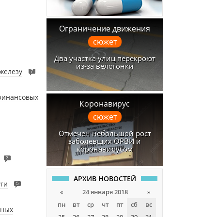
Ограничение движения
сюжет
Два участка улиц перекроют
из-за велогонки
железу
7
 финансовых
Коронавирус
сюжет
Отмечен небольшой рост
заболевших ОРВИ и
коронавирусом
3
АРХИВ НОВОСТЕЙ
уги
5
«
24 января 2018
»
пн
вт
ср
чт
пт
сб
вс
жных
25
26
27
28
29
30
31