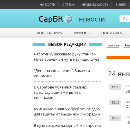
НОВОСТИ
АПТЕКИ
НЕДВИЖИМОСТЬ
ВИДЕО
НОВОСТИ
КОРОНАВИРУС
МИРОВЫЕ
ПОЛИТИКА
ВЫБОР РЕДАКЦИИ
Главная
Нов
Работнику зажевало руку станком.
Из-за вранья он чуть не лишился её
"День разоблачения". Заметки
24 ян
киномана
ОБ
В Саратове появился сталкер,
19:09
За
преследующий женщин с
колясками
АВ
18:29
Об
Кумысную поляну обработают ядом
для защиты от мышиной лихорадки
НЕ
18:22
Го
В вузе создали лазерный меч против