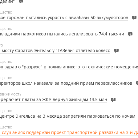
делий"
1
ЩЕСТВО
ое горожан пытались украсть с авиабазы 50 аккумуляторов
1
ЩЕСТВО
кладчики наркотиков пытались легализовать 74,4 тысячи
1
ТО
 мосту Саратов-Энгельс у "ГАЗели" отлетело колесо
1
ЩЕСТВО
нздрав о "разрухе" в поликлинике: это технические помещени
ЩЕСТВО
ректоров школ наказали за поздний прием первоклассников
ДВИЖИМОСТЬ
рерасчет платы за ЖКУ вернул жильцам 13,5 млн
4
ЩЕСТВО
центре Энгельса на 3 месяца запретили парковаться по ночам
ЩЕСТВО
 слушаниях поддержан проект транспортной развязки на 3-й 