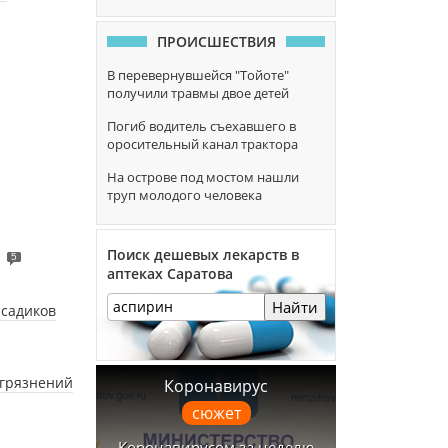
ПРОИСШЕСТВИЯ
В перевернувшейся "Тойоте"
получили травмы двое детей
Погиб водитель съехавшего в
оросительный канал трактора
На острове под мостом нашли
труп молодого человека
Поиск дешевых лекарств в
5
аптеках Саратова
Найти
 садиков
агрязнений
Коронавирус
сюжет
Коронавирусом за неделю