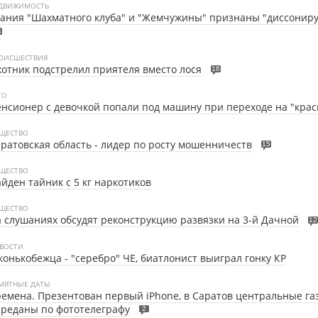
ДВИЖИМОСТЬ
дания "Шахматного клуба" и "Жемчужины" признаны "диссони
4
ОИСШЕСТВИЯ
отник подстрелил приятеля вместо лося
16
ТО
нсионер с девочкой попали под машину при переходе на "кра
ЩЕСТВО
ратовская область - лидер по росту мошенничеств
15
ЩЕСТВО
йден тайник с 5 кг наркотиков
ЩЕСТВО
 слушаниях обсудят реконструкцию развязки на 3-й Дачной
12
ВОСТИ
конькобежца - "серебро" ЧЕ, биатлонист выиграл гонку КР
МЯТНЫЕ ДАТЫ
емена. Презентован первый iPhone, в Саратов центральные га
реданы по фототелеграфу
2