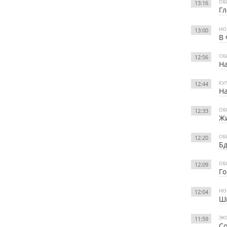
ОБ
13:16
Гл
НО
13:00
В 
ОБ
12:56
Н
КУ
12:44
На
ОБ
12:33
Жи
ОБ
12:20
Бд
ОБ
12:09
Го
НО
12:04
Шп
ЭК
11:59
Со