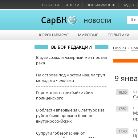
НОВОСТИ
АПТЕКИ
НЕДВИЖИМОСТЬ
ВИДЕО
НОВОСТИ
КОРОНАВИРУС
МИРОВЫЕ
ПОЛИТИКА
ВЫБОР РЕДАКЦИИ
Главная
Нов
В вузе создали лазерный меч против
рака
На острове под мостом нашли труп
9 янв
молодого человека
ОБ
Горожанин на питбайке сбил
18:00
Са
полицейского
ОБ
17:52
В области впервые за 6 лет туров за
Мэ
рубеж было продано больше
пр
внутрироссийских
ОБ
17:40
Супруги "обезопасили от
Пр