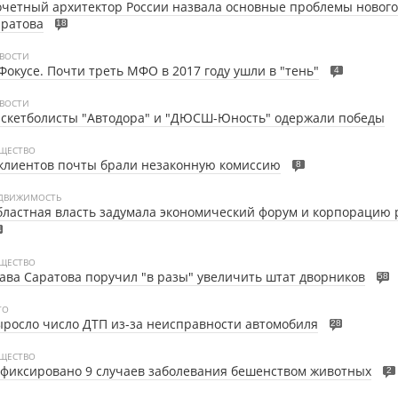
четный архитектор России назвала основные проблемы нового
аратова
18
ВОСТИ
Фокусе. Почти треть МФО в 2017 году ушли в "тень"
4
ВОСТИ
аскетболисты "Автодора" и "ДЮСШ-Юность" одержали победы
ЩЕСТВО
клиентов почты брали незаконную комиссию
8
ДВИЖИМОСТЬ
ластная власть задумала экономический форум и корпорацию 
4
ЩЕСТВО
ава Саратова поручил "в разы" увеличить штат дворников
58
ТО
росло число ДТП из-за неисправности автомобиля
28
ЩЕСТВО
фиксировано 9 случаев заболевания бешенством животных
2