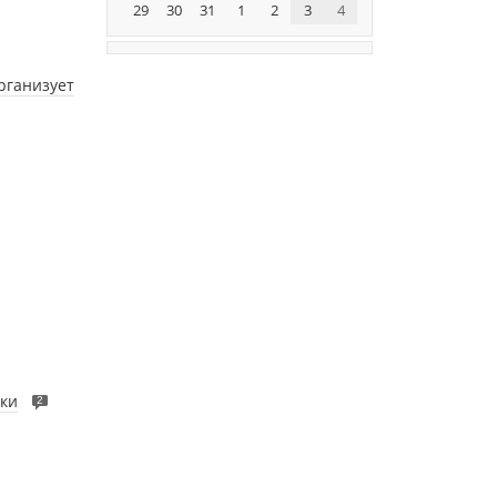
29
30
31
1
2
3
4
рганизует
вки
2