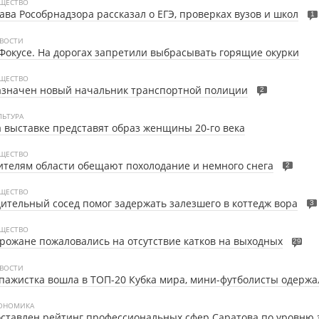
ЩЕСТВО
ава Рособрнадзора рассказал о ЕГЭ, проверках вузов и школ
1
ВОСТИ
Фокусе. На дорогах запретили выбрасывать горящие окурки
ЩЕСТВО
азначен новый начальник транспортной полиции
2
ЛЬТУРА
 выставке представят образ женщины 20-го века
ЩЕСТВО
телям области обещают похолодание и немного снега
2
ЩЕСТВО
ительный сосед помог задержать залезшего в коттедж вора
3
ЩЕСТВО
рожане пожаловались на отсутствие катков на выходных
29
ВОСТИ
ажистка вошла в ТОП-20 Кубка мира, мини-футболисты одержа
ОНОМИКА
ставлен рейтинг профессиональных сфер Саратова по уровню 