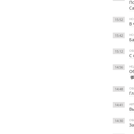
По
С
НО
15:52
В 
НО
15:42
Б
ОБ
15:12
С 
НЕ
14:56
Об
1
ОБ
14:48
Гл
АВ
14:41
Вы
ОБ
14:30
За