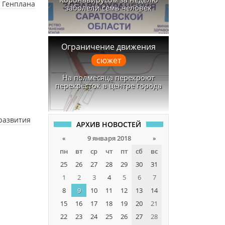
 Генплана
заболели семь человек
Ограничение движения
сюжет
На полмесяца перекроют
перекрёсток в центре города
развития
АРХИВ НОВОСТЕЙ
«
9 января 2018
»
пн
вт
ср
чт
пт
сб
вс
25
26
27
28
29
30
31
1
2
3
4
5
6
7
8
9
10
11
12
13
14
15
16
17
18
19
20
21
22
23
24
25
26
27
28