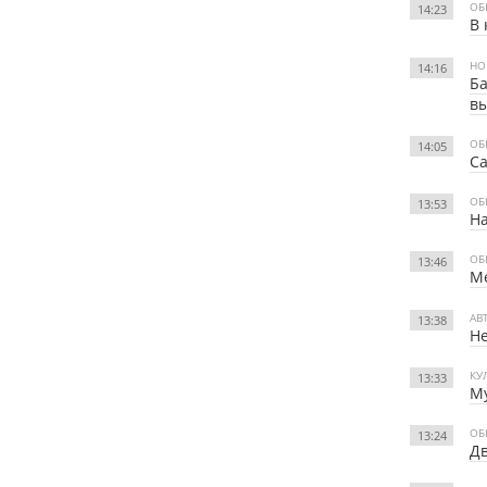
ОБ
14:23
В 
НО
14:16
Ба
в
ОБ
14:05
С
ОБ
13:53
На
ОБ
13:46
Ме
АВ
13:38
Не
КУ
13:33
Му
ОБ
13:24
Дв