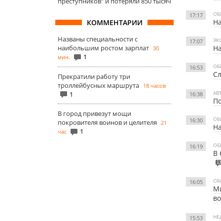
преступников" и потеряли 850 тысяч
ОБ
17:17
На
КОММЕНТАРИИ
Названы специальности с
ЭК
17:07
наибольшим ростом зарплат
На
30
1
мин.
ОБ
16:53
Сл
Прекратили работу три
троллейбусных маршрута
18 часов
АВ
1
16:38
По
В город привезут мощи
ОБ
16:30
покровителя воинов и целителя
21
На
1
час
ОБ
16:19
В 
1
ОБ
16:05
Ми
во
НЕ
15:53