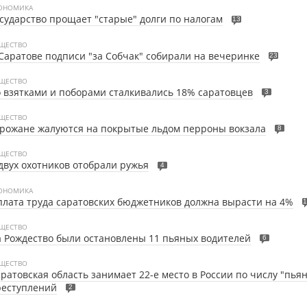
ОНОМИКА
сударство прощает "старые" долги по налогам
13
ЩЕСТВО
Саратове подписи "за Собчак" собирали на вечеринке
23
ЩЕСТВО
 взятками и поборами сталкивались 18% саратовцев
3
ЩЕСТВО
рожане жалуются на покрытые льдом перроны вокзала
8
ЩЕСТВО
двух охотников отобрали ружья
4
ОНОМИКА
лата труда саратовских бюджетников должна вырасти на 4%
1
ЩЕСТВО
 Рождество были остановлены 11 пьяных водителей
6
ЩЕСТВО
ратовская область занимает 22-е место в России по числу "пья
реступлений
2