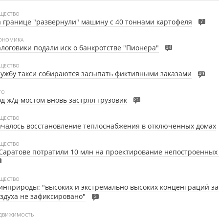
ЩЕСТВО
 границе "развернули" машину с 40 тоннами картофеля
7
ОНОМИКА
логовики подали иск о банкротстве "Пионера"
14
ЩЕСТВО
ужбу такси собираются засыпать фиктивными заказами
49
ТО
д ж/д-мостом вновь застрял грузовик
25
ЩЕСТВО
чалось восстановление теплоснабжения в отключенных домах
ЩЕСТВО
Саратове потратили 10 млн на проектирование непостроенных
1
ЩЕСТВО
нприроды: "высоких и экстремально высоких концентраций з
здуха не зафиксировано"
3
ДВИЖИМОСТЬ