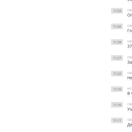
ОБ
11:53
Ог
ОБ
11:42
Гл
ОБ
11:34
37
ОБ
11:27
З
ОБ
11:22
Не
НО
11:16
В 
ОБ
11:16
Ущ
ОБ
11:11
Дв