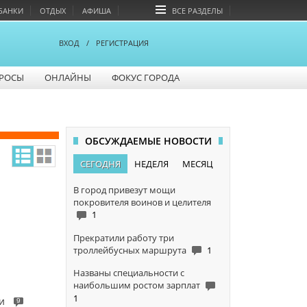
БАНКИ
ОТДЫХ
АФИША
ВСЕ РАЗДЕЛЫ
ВХОД
/
РЕГИСТРАЦИЯ
РОСЫ
ОНЛАЙНЫ
ФОКУС ГОРОДА
ОБСУЖДАЕМЫЕ НОВОСТИ
СЕГОДНЯ
НЕДЕЛЯ
МЕСЯЦ
В город привезут мощи
покровителя воинов и целителя
1
Прекратили работу три
троллейбусных маршрута
1
Названы специальности с
наибольшим ростом зарплат
1
и
9