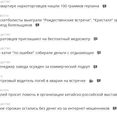
ЩЕСТВО
квартире наркоторговцев нашли 100 граммов героина
4
ВОСТИ
скетболисты выиграли "Рождественские встречи", "Кристалл" о
ыезд болельщиков
1
ЩЕСТВО
аратовцев приглашают на бесплатный медосмотр
10
ЩЕСТВО
 катке "по ошибке" собирали деньги с отдыхающих
16
ЩЕСТВО
неджер завода осужден за коммерческий подкуп
8
ТО
трезвый водитель погиб в аварии на встречке
7
ЛЬТУРА
зей просит помочь в организации китайско-российской выста
ЩЕСТВО
ое горожан остались без денег из-за интернет-мошенников
5