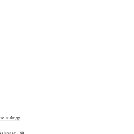
ли победу
зарплат
26