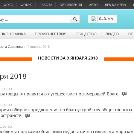
ФОТО
ФОКУС
РАБОТА
ОБЪЯВЛЕНИЯ
АВТО
ВЕБ-КАМЕРЫ
0...0, м/с
Подробнее
ЭКОНОМИКА
ПРОИСШЕСТВИЯ
ОБЩЕСТВО
ВИДЕО
ОП
ости Саратова
9 января 2018
НОВОСТИ ЗА 9 ЯНВАРЯ 2018
аря 2018
ЩЕСТВО
ратовцы отправятся в путешествие по замерзшей Волге
37
ЩЕСТВО
рия собирает предложения по благоустройству общественных
остранств
27
ЩЕСТВО
облемы с катками объяснили недостаточно сильными морозам