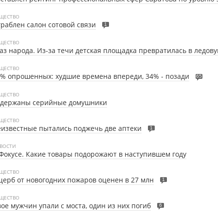
ЩЕСТВО
раблен салон сотовой связи
1
ЩЕСТВО
аз народа. Из-за течи детская площадка превратилась в ледов
ЩЕСТВО
% опрошенных: худшие времена впереди, 34% - позади
65
ЩЕСТВО
адержаны серийные домушники
ЩЕСТВО
известные пытались поджечь две аптеки
1
ВОСТИ
Фокусе. Какие товары подорожают в наступившем году
ЩЕСТВО
ерб от новогодних пожаров оценен в 27 млн
1
ЩЕСТВО
ое мужчин упали с моста, один из них погиб
6