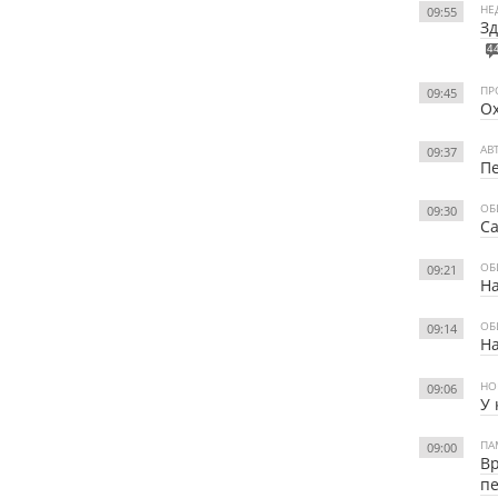
НЕ
09:55
З
4
ПР
09:45
Ох
АВ
09:37
Пе
ОБ
09:30
Са
ОБ
09:21
На
ОБ
09:14
На
НО
09:06
У 
ПА
09:00
Вр
пе