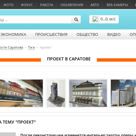
ФОТО
ФОКУС
РАБОТА
ОБЪЯВЛЕНИЯ
АВТО
ВЕБ-КАМЕРЫ
0...0, м/с
Подробнее
ЭКОНОМИКА
ПРОИСШЕСТВИЯ
ОБЩЕСТВО
ВИДЕО
ОП
ости Саратова
Тэги
проект
ПРОЕКТ В САРАТОВЕ
 ТЕМУ "ПРОЕКТ"
После реконструкции изменится интерьер театра оперы 