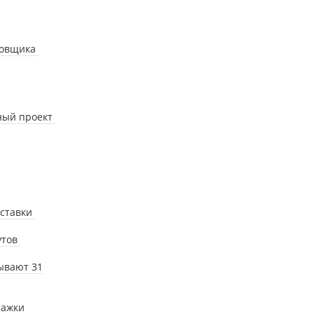
ровщика
нный проект
ыставки
утов
ывают 31
тажки