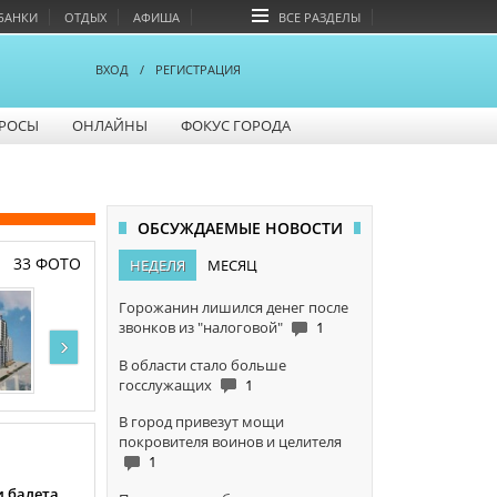
БАНКИ
ОТДЫХ
АФИША
ВСЕ РАЗДЕЛЫ
ВХОД
/
РЕГИСТРАЦИЯ
РОСЫ
ОНЛАЙНЫ
ФОКУС ГОРОДА
ОБСУЖДАЕМЫЕ НОВОСТИ
33 ФОТО
НЕДЕЛЯ
МЕСЯЦ
Горожанин лишился денег после
звонков из "налоговой"
1
›
В области стало больше
госслужащих
1
В город привезут мощи
покровителя воинов и целителя
1
и балета