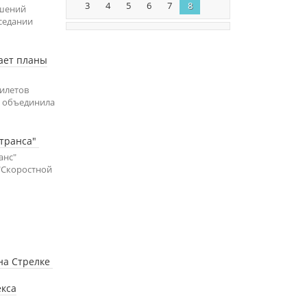
3
4
5
6
7
8
ешений
аседании
ает планы
билетов
а объединила
отранса"
анс"
"Скоростной
 на Стрелке
екса