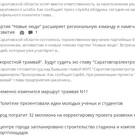
Саратовской области хотят ввести ответственность за неисполнение р
еративного штаба. Как сообщает пресс-служба облдумы, сегодня на з
офильного комитета глава...
ртия "Новые люди" расширяет региональную команду и намеч
азвития
1
Саратовской области состоялось торжественное вручение партийных 
оронникам, активистам и новым членам партии "Новые люди". Встреч
дей, которые уже участвуют в...
коростной трамвай". Будут судить экс-главу "Саратовгорэлектр
Саратове готовится суд над бывшим главой МУП "Саратовгорэлектротр
адимиром Прохоровым. Как сообщал СарБК, при реализации проекта 
амвай" глава предприятия-заказчика...
ременно изменился маршрут трамвая N11
Политехе презентовали идеи молодых учёных и студентов
род потратит 32 миллиона на корректировку проекта развязки
центре города запланировано строительство стадиона и компл
портплощадок