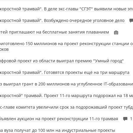
коростной трамвай". В деле экс-главы "СГЭТ" выявили новые э
коростной трамвай". Возбуждено очередное уголовное дело
етей приглашают на бесплатные занятия плаванием
иготовлено 150 миллионов на проект реконструкции станции 
токов
фровой проект из области выиграл премию "Умный город"
коростной трамвай". Готовятся проекты ещё на три маршрута
з выиграл грант в 200 миллионов на углубленное IT-образован
коростной" трамвай. Проект 11-го маршрута подорожал на 18 
с-главе комитета увеличили срок за подорожавший проект туб
ъявлен аукцион на проект реконструкции 11-го трамвая
1
а вуза получат до 100 млн на индустриальные проекты