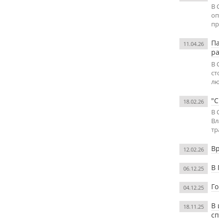
В 
оп
пр
Па
11.04.26
р
В 
ст
лю
"С
18.02.26
В 
Вл
тр
В
12.02.26
В 
06.12.25
Го
04.12.25
В 
18.11.25
с