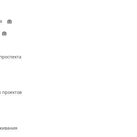
на
 проспекта
х проектов
уживания