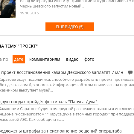
В Год литературы Институт филологии и журналистики СГУ им
Чернышевского запустил новый...
19.10.2015
ЕЩЕ ВИДЕО (5)
А ТЕМУ "ПРОЕКТ"
а по
дате
комментариям
видео
фото
 проект восстановления казарм Деконского заплатят 7 млн
Саратове ищут подрядчика, способного разработать проект противоа
бот для казарм Деконского. Информация об этом появилась на портале
казчиком выступает музей...
двух городах пройдёт фестиваль "Паруса Духа"
Балакове и Саратове будет в очередной раз реализовываться инклюзи
нцерна "Росэнергоатом" "Паруса Духа в атомных городах" при поддер
лаковской АЭС. Как сообщили на...
редложены штрафы за неисполнение решений оперштаба