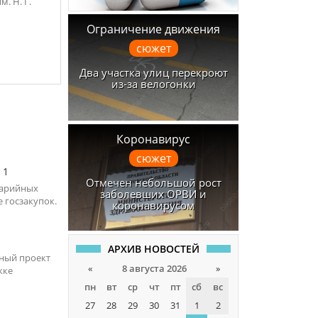
. Н. Г.
Ограничение движения
сюжет
Два участка улиц перекроют
из-за велогонки
Коронавирус
сюжет
1
Отмечен небольшой рост
варийных
заболевших ОРВИ и
 госзакупок.
коронавирусом
АРХИВ НОВОСТЕЙ
вный проект
«
8 августа 2026
»
жке
пн
вт
ср
чт
пт
сб
вс
27
28
29
30
31
1
2