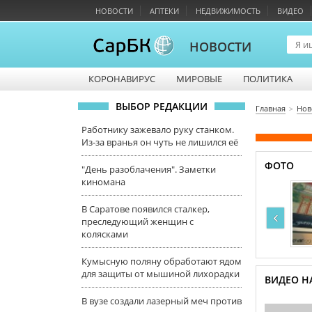
НОВОСТИ
АПТЕКИ
НЕДВИЖИМОСТЬ
ВИДЕО
НОВОСТИ
КОРОНАВИРУС
МИРОВЫЕ
ПОЛИТИКА
ВЫБОР РЕДАКЦИИ
Главная
Нов
Работнику зажевало руку станком.
Из-за вранья он чуть не лишился её
ФОТО
"День разоблачения". Заметки
киномана
В Саратове появился сталкер,
‹
преследующий женщин с
колясками
Кумысную поляну обработают ядом
для защиты от мышиной лихорадки
ВИДЕО НА
В вузе создали лазерный меч против