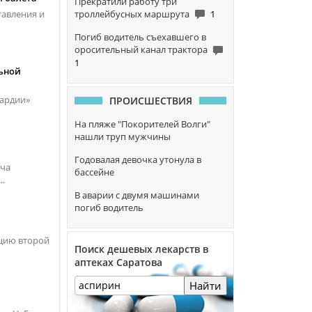
Прекратили работу три
троллейбусных маршрута
1
тавления и
Погиб водитель съехавшего в
оросительный канал трактора
1
льной
вардии»
ПРОИСШЕСТВИЯ
На пляже "Покорителей Волги"
нашли труп мужчины
Годовалая девочка утонула в
еча
бассейне
..
В аварии с двумя машинами
погиб водитель
ацию второй
Поиск дешевых лекарств в
аптеках Саратова
Найти