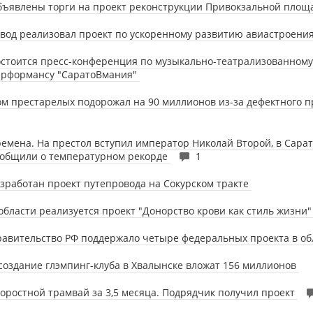
бъявлены торги на проект реконструкции Привокзальной пло
вод реализовал проект по ускоренному развитию авиастроени
стоится пресс-конференция по музыкально-театрализованному
ерформансу "СаратоВмания"
м престарелых подорожал на 90 миллионов из-за дефектного 
емена. На престол вступил император Николай Второй, в Сара
ообщили о температурном рекорде
1
зработан проект путепровода на Сокурском тракте
области реализуется проект "Донорство крови как стиль жизни
авительство РФ поддержало четыре федеральных проекта в о
создание глэмпинг-клуба в Хвалынске вложат 156 миллионов
оростной трамвай за 3,5 месяца. Подрядчик получил проект