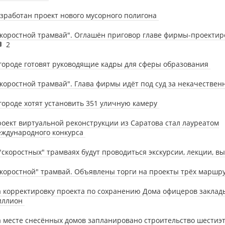
зработан проект нового мусорного полигона
коростной трамвай". Оглашён приговор главе фирмы-проекти
2
городе готовят руководящие кадры для сферы образования
коростной трамвай". Глава фирмы идёт под суд за некачестве
городе хотят установить 351 уличную камеру
оект виртуальной реконструкции из Саратова стал лауреатом
еждународного конкурса
"скоростных" трамваях будут проводиться экскурсии, лекции, в
коростной" трамвай. Объявлены торги на проекты трёх маршр
 корректировку проекта по сохранению Дома офицеров заклад
иллион
 месте снесённых домов запланировано строительство шестиэ