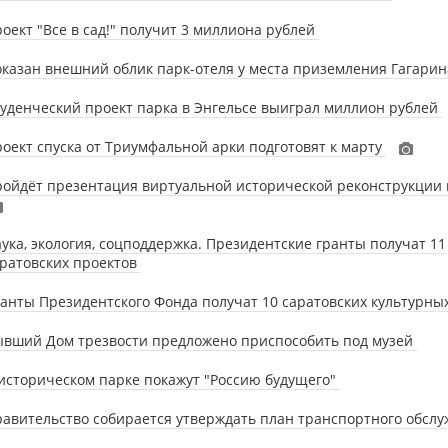
оект "Все в сад!" получит 3 миллиона рублей
казан внешний облик парк-отеля у места приземления Гагари
уденческий проект парка в Энгельсе выиграл миллион рублей
оект спуска от Триумфальной арки подготовят к марту
ойдёт презентация виртуальной исторической реконструкции
ука, экология, соцподдержка. Президентские гранты получат 11
ратовских проектов
анты Президентского Фонда получат 10 саратовских культурны
ывший Дом трезвости предложено приспособить под музей
историческом парке покажут "Россию будущего"
авительство собирается утверждать план транспортного обсл