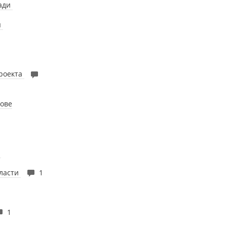
щади
я
проекта
тове
"
бласти
1
1