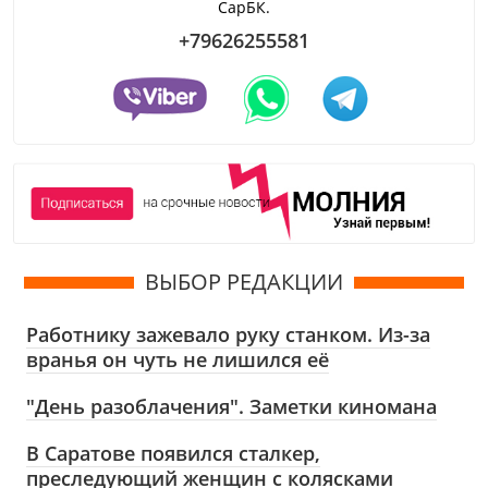
СарБК.
+79626255581
ВЫБОР РЕДАКЦИИ
Работнику зажевало руку станком. Из-за
вранья он чуть не лишился её
"День разоблачения". Заметки киномана
В Саратове появился сталкер,
преследующий женщин с колясками