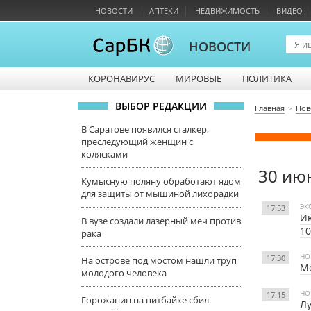
НОВОСТИ
АПТЕКИ
НЕДВИЖИМОСТЬ
ВИДЕО
НОВОСТИ
КОРОНАВИРУС
МИРОВЫЕ
ПОЛИТИКА
ВЫБОР РЕДАКЦИИ
Главная
Нов
В Саратове появился сталкер,
преследующий женщин с
колясками
30 ию
Кумысную поляну обработают ядом
для защиты от мышиной лихорадки
ЭК
17:53
Ию
В вузе создали лазерный меч против
10
рака
НО
17:30
На острове под мостом нашли труп
Мо
молодого человека
НО
17:15
Горожанин на питбайке сбил
Лу