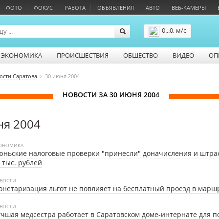
ФОТО
ФОКУС
РАБОТА
ОБЪЯВЛЕНИЯ
АВТО
ВЕБ-КАМЕРЫ
0...0, м/с
Подробнее
ЭКОНОМИКА
ПРОИСШЕСТВИЯ
ОБЩЕСТВО
ВИДЕО
ОП
ости Саратова
30 июня 2004
НОВОСТИ ЗА 30 ИЮНЯ 2004
ня 2004
ОНОМИКА
ньские налоговые проверки "принесли" доначисления и штра
 тыс. рублей
ВОСТИ
нетаризация льгот не повлияет на бесплатный проезд в марш
ВОСТИ
чшая медсестра работает в Саратовском доме-интернате для 