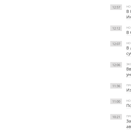
НО
12:57
В 
И
НО
12:12
В
НО
12:07
В
су
ЭК
12:06
В
у
ПР
11:36
Из
НО
11:00
По
ПР
10:21
За
ав