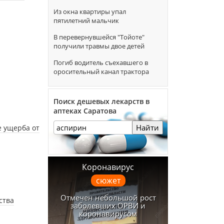
Из окна квартиры упал
пятилетний мальчик
В перевернувшейся "Тойоте"
получили травмы двое детей
Погиб водитель съехавшего в
оросительный канал трактора
Поиск дешевых лекарств в
аптеках Саратова
Найти
е ущерба от
Коронавирус
сюжет
Отмечен небольшой рост
ства
заболевших ОРВИ и
коронавирусом