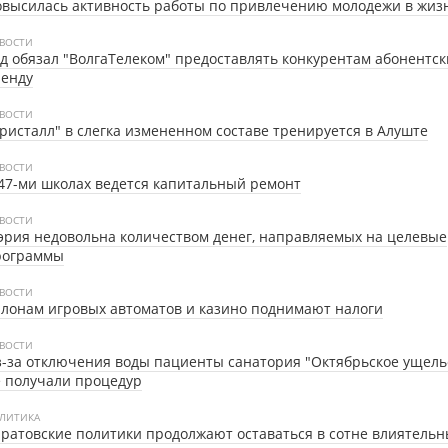
высилась активность работы по привлечению молодежи в жиз
ВОСТИ
д обязал "ВолгаТелеком" предоставлять конкурентам абонентск
ренду
ВОСТИ
ристалл" в слегка измененном составе тренируется в Алуште
ВОСТИ
47-ми школах ведется капитальный ремонт
ВОСТИ
рия недовольна количеством денег, направляемых на целевые
рограммы
ВОСТИ
лонам игровых автоматов и казино поднимают налоги
ВОСТИ
-за отключения воды пациенты санатория "Октябрьское ущель
 получали процедур
ЛИТИКА
ратовские политики продолжают оставаться в сотне влиятельн