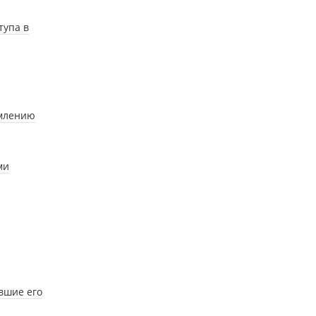
тупа в
рмлению
ми
вшие его