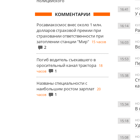
полицейского
НО
16:41
У 
КОММЕНТАРИИ
Росавиакосмос внес около 1 млн.
КУ
16:14
Ра
долларов страховой премии при
страховании ответственности при
затоплении станции "Мир"
15 часов
НО
16:03
Во
2
НО
15:53
Погиб водитель съехавшего в
Пе
оросительный канал трактора
18
1
часов
НО
15:38
Ст
Названы специальности с
ка
наибольшим ростом зарплат
20
1
часов
НО
15:34
В 
НО
15:18
Уд
НО
15:08