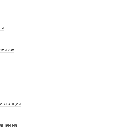
 и
ачников
й станции
лашен на