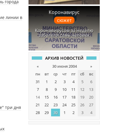
нь города
Коронавирус
ие линии в
сюжет
Коронавирусом за неделю
заболели семь человек
АРХИВ НОВОСТЕЙ
«
30 июня 2004
»
пн
вт
ср
чт
пт
сб
вс
31
1
2
3
4
5
6
7
8
9
10
11
12
13
14
15
16
17
18
19
20
21
22
23
24
25
26
27
е" три дня
28
29
30
1
2
3
4
ых