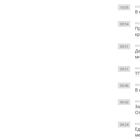
КУ
10:05
В 
НО
09:54
Пр
к
НО
09:51
Де
м
НО
09:51
Т
НО
09:46
В 
НО
09:42
За
О
КУ
09:24
Ед
м