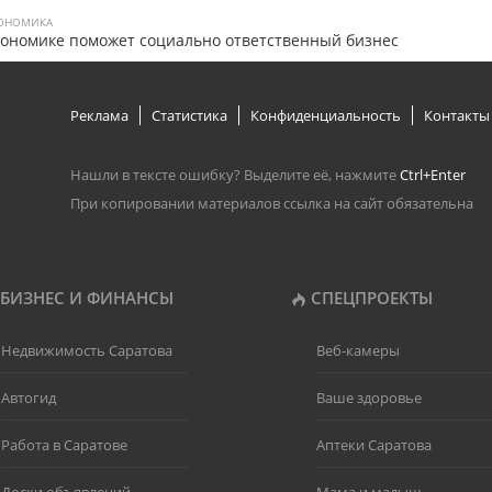
ОНОМИКА
ономике поможет социально ответственный бизнес
Реклама
Статистика
Конфиденциальность
Контакты
Нашли в тексте ошибку? Выделите её, нажмите
Ctrl+Enter
При копировании материалов ссылка на сайт обязательна
БИЗНЕС И ФИНАНСЫ
СПЕЦПРОЕКТЫ
Недвижимость Саратова
Веб-камеры
Автогид
Ваше здоровье
Работа в Саратове
Аптеки Саратова