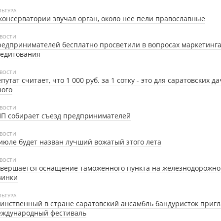
ЛЬТУРА
консерватории звучал орган, около нее пели православные
ВОСТИ
едпринимателей бесплатно просветили в вопросах маркетинга
редитования
ВОСТИ
путат считает, что 1 000 руб. за 1 сотку - это для саратовских д
ного
ВОСТИ
ПП собирает съезд предпринимателей
ВОСТИ
июле будет назван лучший вожатый этого лета
ВОСТИ
вершается оснащение таможенного пункта на железнодорожно
зинки
ЛЬТУРА
инственный в стране саратовский ансамбль бандуристок приг
еждународный фестиваль