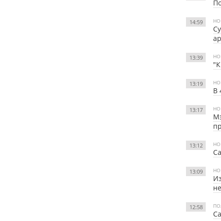
По
НО
14:59
Су
а
НО
13:39
"К
НО
13:19
В 
НО
13:17
Мэ
п
НО
13:12
Са
НО
13:09
Из
не
ПО
12:58
Са