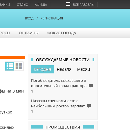
БАНКИ
ОТДЫХ
АФИША
ВСЕ РАЗДЕЛЫ
ВХОД
/
РЕГИСТРАЦИЯ
РОСЫ
ОНЛАЙНЫ
ФОКУС ГОРОДА
ОБСУЖДАЕМЫЕ НОВОСТИ
СЕГОДНЯ
НЕДЕЛЯ
МЕСЯЦ
Погиб водитель съехавшего в
оросительный канал трактора
фы на 3 млн
1
Названы специальности с
наибольшим ростом зарплат
1
рутках
ПРОИСШЕСТВИЯ
пожилых