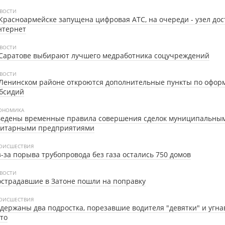
ВОСТИ
Красноармейске запущена цифровая АТС, на очереди - узел дос
нтернет
ВОСТИ
 Саратове выбирают лучшего медработника соцучреждений
ВОСТИ
 Ленинском районе откроются дополнительные пункты по офо
бсидий
ОНОМИКА
ведены временные правила совершения сделок муниципальны
нитарными предприятиями
ОИСШЕСТВИЯ
-за порыва трубопровода без газа остались 750 домов
ВОСТИ
страдавшие в Затоне пошли на поправку
ОИСШЕСТВИЯ
держаны два подростка, порезавшие водителя "девятки" и угна
то