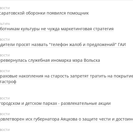
ВОСТИ
саратовской оборонки появился помощник
ЛЬТУРА
ботникам культуры не чужда маркетинговая стратегия
ВОСТИ
дители просят назвать "телефон жалоб и предложений" ГАИ
ВОСТИ
ревернулась служебная иномарка мэра Вольска
ВОСТИ
раховые накопления на старость запретят тратить на покрыти
тастроф
ВОСТИ
городском и детском парках - развлекательные акции
ВОСТИ
овлетворен иск губернатора Аяцкова о защите чести и достоин
ВОСТИ