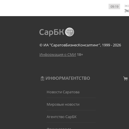
ЭК
09:19
Эк
© ИА "СаратовБизнесКонсалтинг", 1999 - 2026
Информация о СМИ
18+
ИНФОРМАГЕНТСТВО
Новости Саратова
Мировые новости
Агентство СарБК