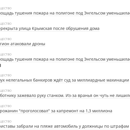
ЩЕСТВО
ощадь тушения пожара на полигоне под Энгельсом уменьшила
ЩЕСТВО
рекрыта улица Крымская после обрушения дома
ЩЕСТВО
гион атаковали дроны
ЩЕСТВО
ощадь тушения пожара на полигоне под Энгельсом уменьшила
ЩЕСТВО
ух нелегальных банкиров ждёт суд за миллиардные махинации
ЩЕСТВО
ботнику зажевало руку станком. Из-за вранья он чуть не лишил
ЩЕСТВО
рожанин "проголосовал" за капремонт на 1,3 миллиона
ЩЕСТВО
иставы забрали на пляже автомобиль у должницы по штрафам