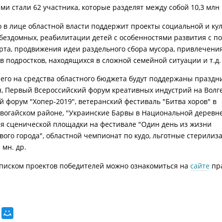
ми стали 62 участника, которые разделят между собой 10,3 млн 
о в лице областной власти поддержит проекты социальной и ку
бездомных, реабилитации детей с особенностями развития с 
рта, продвижения идеи раздельного сбора мусора, привлечения
в подростков, находящихся в сложной семейной ситуации и т.д.
его на средства областного бюджета будут поддержаны праздн
я, Первый Всероссийский форум креативных индустрий на Волге
 форум "Хопер-2019", ветеранский фестиваль "Битва хоров" в
вогайском районе, "Украинские Барвы в Национальной деревне
я сценической площадки на фестивале "Один день из жизни
вого города", областной чемпионат по кудо, льготные стерилиз
 мн. др.
писком проектов победителей можно ознакомиться на
сайте
пра