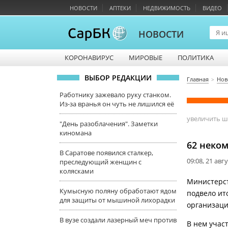
НОВОСТИ
АПТЕКИ
НЕДВИЖИМОСТЬ
ВИДЕО
НОВОСТИ
КОРОНАВИРУС
МИРОВЫЕ
ПОЛИТИКА
ВЫБОР РЕДАКЦИИ
Главная
Нов
Работнику зажевало руку станком.
Из-за вранья он чуть не лишился её
увеличить 
"День разоблачения". Заметки
киномана
62 неком
В Саратове появился сталкер,
09:08, 21 авг
преследующий женщин с
колясками
Министерст
Кумысную поляну обработают ядом
подвело ит
для защиты от мышиной лихорадки
организаци
В вузе создали лазерный меч против
В нем учас