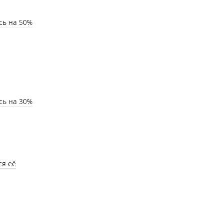
сь на 50%
сь на 30%
ся её