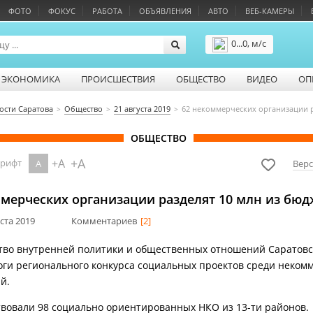
ФОТО
ФОКУС
РАБОТА
ОБЪЯВЛЕНИЯ
АВТО
ВЕБ-КАМЕРЫ
0...0, м/с
Подробнее
ЭКОНОМИКА
ПРОИСШЕСТВИЯ
ОБЩЕСТВО
ВИДЕО
ОП
ости Саратова
Общество
21 августа 2019
62 некоммерческих организации р
ОБЩЕСТВО
+A
+A
шрифт
A
Верс
мерческих организации разделят 10 млн из бюд
уста 2019
Комментариев
[2]
во внутренней политики и общественных отношений Саратовс
оги регионального конкурса социальных проектов среди неком
й.
твовали 98 социально ориентированных НКО из 13-ти районов.