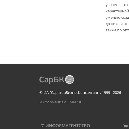
узнаете его 
характерной
умению созд
до пика и от
также по опт
© ИА "СаратовБизнесКонсалтинг", 1999 - 2026
Информация о СМИ
18+
ИНФОРМАГЕНТСТВО