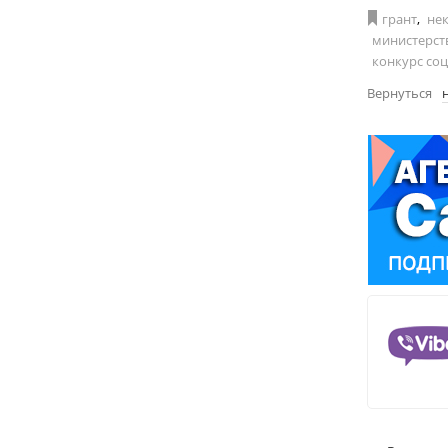
грант
,
не
министерст
конкурс со
Вернуться