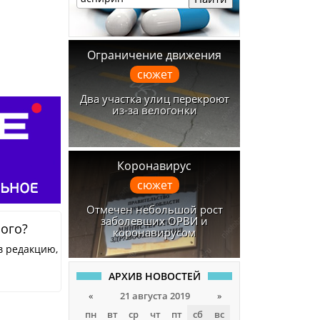
Ограничение движения
сюжет
Два участка улиц перекроют
из-за велогонки
Коронавирус
сюжет
Отмечен небольшой рост
заболевших ОРВИ и
ного?
коронавирусом
в редакцию,
АРХИВ НОВОСТЕЙ
«
21 августа 2019
»
пн
вт
ср
чт
пт
сб
вс