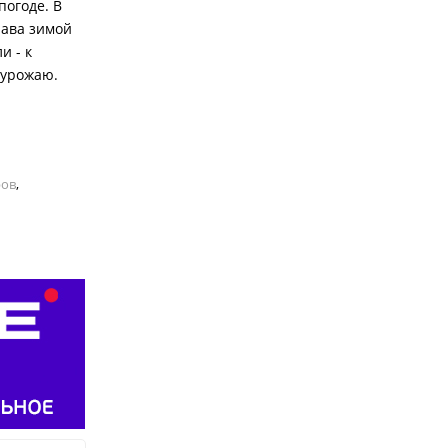
погоде. В
рава зимой
и - к
 урожаю.
ров
,