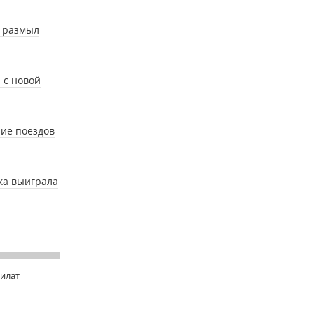
ь размыл
 с новой
ние поездов
ка выиграла
Билат