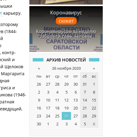
спышки
Коронавирус
ет
карьеру.
сюжет
 которому
Коронавирусом за неделю
в (1844-
заболели семь человек
ий
р
, контр-
нский и
АРХИВ НОВОСТЕЙ
ай Щелоков
«
26 ноября 2020
»
, Маргарита
пн
вт
ср
чт
пт
сб
вс
одная
26
27
28
29
30
31
1
триса и
2
3
4
5
6
7
8
икова (1948-
9
10
11
12
13
14
15
кратная
16
17
18
19
20
21
22
леведущий,
23
24
25
26
27
28
29
30
1
2
3
4
5
6