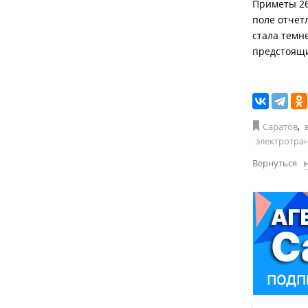
Приметы 26 
поле отчет
стала темне
предстоящи
Саратов
,
электротра
Вернуться