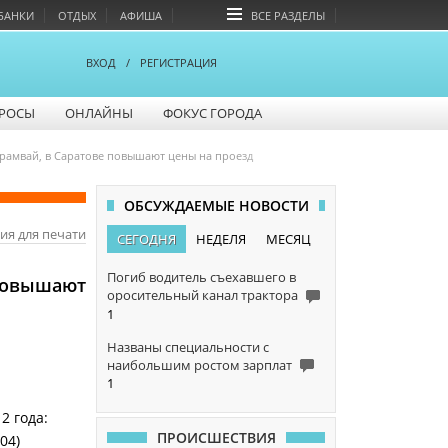
БАНКИ
ОТДЫХ
АФИША
ВСЕ РАЗДЕЛЫ
ВХОД
/
РЕГИСТРАЦИЯ
РОСЫ
ОНЛАЙНЫ
ФОКУС ГОРОДА
 трамвай, в Саратове повышают цены на проезд
ОБСУЖДАЕМЫЕ НОВОСТИ
ия для печати
СЕГОДНЯ
НЕДЕЛЯ
МЕСЯЦ
Погиб водитель съехавшего в
 повышают
оросительный канал трактора
1
Названы специальности с
наибольшим ростом зарплат
1
2 года:
ПРОИСШЕСТВИЯ
04)