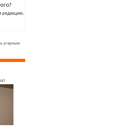
ного?
в редакцию,
сь угарным
лат