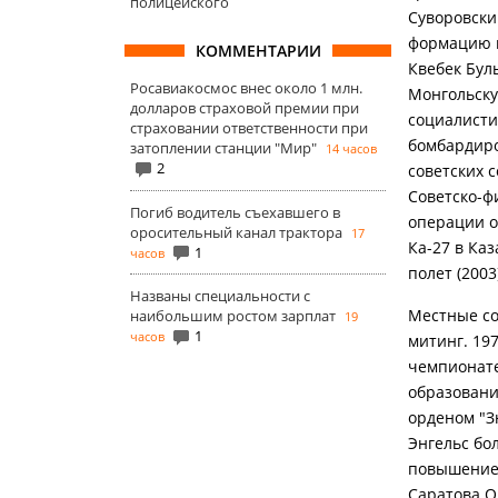
полицейского
Суворовски
формацию в
КОММЕНТАРИИ
Квебек Бул
Росавиакосмос внес около 1 млн.
Монгольску
долларов страховой премии при
социалисти
страховании ответственности при
бомбардиро
затоплении станции "Мир"
14 часов
2
советских 
Советско-ф
Погиб водитель съехавшего в
операции о
оросительный канал трактора
17
Ка-27 в Ка
1
часов
полет (200
Названы специальности с
Местные со
наибольшим ростом зарплат
19
1
часов
митинг. 19
чемпионате
образовани
орденом "З
Энгельс бо
повышение 
Саратова 