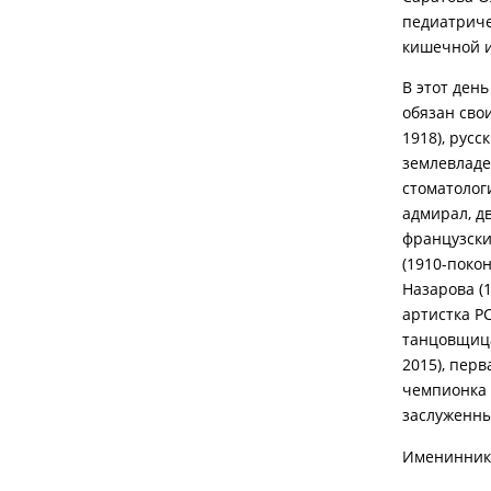
педиатриче
кишечной и
В этот день
обязан сво
1918), рус
землевладе
стоматологи
адмирал, д
французски
(1910-поко
Назарова (
артистка РС
танцовщица
2015), пер
чемпионка 
заслуженны
Именинники