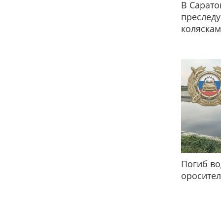
В Сарато
преслед
коляска
Погиб во
оросител