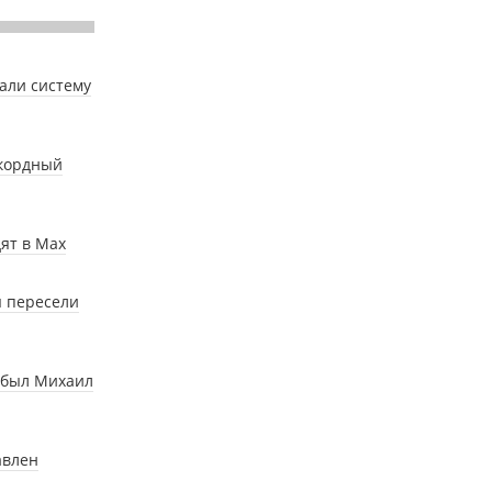
тали систему
екордный
ят в Мах
ы пересели
ибыл Михаил
авлен