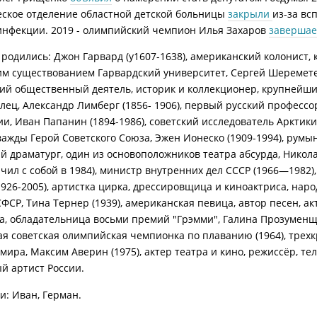
ское отделение областной детской больницы
закрыли
из-за в
нфекции. 2019 - олимпийский чемпион Илья Захаров
заверша
 родились: Джон Гарвард (у1607-1638), американский колонист,
им существованием Гарвардский университет, Сергей Шеремете
ский общественный деятель, историк и коллекционер, крупнейш
лец, Александр Лимберг (1856- 1906), первый русский профессо
и, Иван Папанин (1894-1986), советский исследователь Арктики
важды Герой Советского Союза, Эжен Ионеско (1909-1994), румы
й драматург, один из основоположников театра абсурда, Никол
нчил с собой в 1984), министр внутренних дел СССР (1966—1982)
1926-2005), артистка цирка, дрессировщица и киноактриса, нар
ФСР, Тина Тернер (1939), американская певица, автор песен, ак
, обладательница восьми премий "Грэмми", Галина Прозуменщ
вая советская олимпийская чемпионка по плаванию (1964), трех
мира, Максим Аверин (1975), актер театра и кино, режиссёр, те
й артист России.
: Иван, Герман.