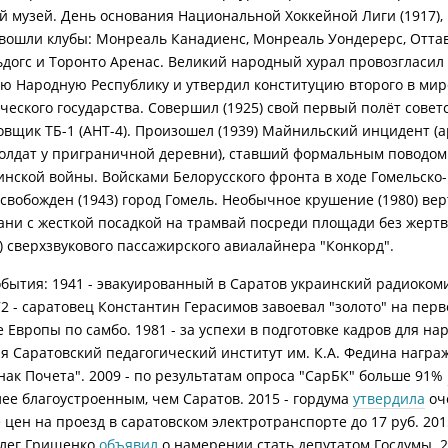
й музей. День основания Национальной Хоккейной Лиги (1917),
ошли клубы: Монреаль Канадиенс, Монреаль Уондерерс, Оттав
ьдогс и Торонто Аренас. Великий народный хурал провозгласил 
ю Народную Республику и утвердил конституцию второго в мир
ческого государства. Совершил (1925) свой первый полёт совет
вщик ТБ-1 (АНТ-4). Произошел (1939) Майнильский инцидент (а
солдат у приграничной деревни), ставший формальным поводом
инской войны. Войсками Белорусского фронта в ходе Гомельско
свобожден (1943) город Гомель. Необычное крушение (1980) вер
зани c жесткой посадкой на трамвай посреди площади без жерт
3) сверхзвукового пассажирского авиалайнера "Конкорд".
бытия: 1941 - эвакуированный в Саратов украинский радиоком
72 - саратовец Константин Герасимов завоевал "золото" на пер
 Европы по самбо. 1981 - за успехи в подготовке кадров для на
я Саратовский педагогический институт им. К.А. Федина награ
нак Почета". 2009 - по результатам опроса "СарБК" больше 91%
лее благоустроенным, чем Саратов. 2015 - гордума
утвердила
оч
цен на проезд в саратовском электротранспорте до 17 руб. 2015
Олег Грищенко
объявил
о намерении стать депутатом Госдумы. 2