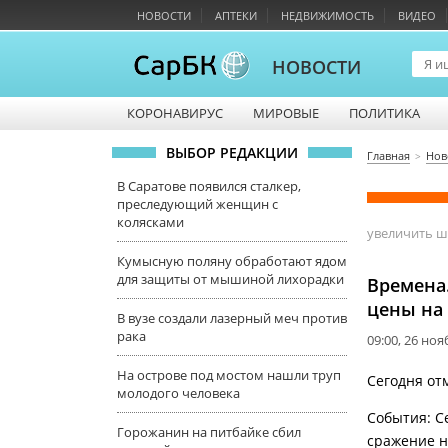
НОВОСТИ
АПТЕКИ
НЕДВИЖИМОСТЬ
ВИДЕО
НОВОСТИ
КОРОНАВИРУС
МИРОВЫЕ
ПОЛИТИКА
ВЫБОР РЕДАКЦИИ
Главная
Нов
В Саратове появился сталкер,
преследующий женщин с
колясками
увеличить 
Кумысную поляну обработают ядом
для защиты от мышиной лихорадки
Времена.
цены на
В вузе создали лазерный меч против
рака
09:00, 26 но
На острове под мостом нашли труп
Сегодня от
молодого человека
События: С
Горожанин на питбайке сбил
сражение н