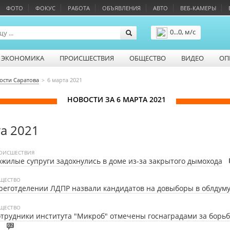
ФОТО
ФОКУС
РАБОТА
ОБЪЯВЛЕНИЯ
АВТО
ВЕБ-КАМЕРЫ
0...0, м/с
Подробнее
ЭКОНОМИКА
ПРОИСШЕСТВИЯ
ОБЩЕСТВО
ВИДЕО
ОП
ости Саратова
6 марта 2021
НОВОСТИ ЗА 6 МАРТА 2021
а 2021
ОИСШЕСТВИЯ
жилые супруги задохнулись в доме из-за закрытого дымохода
ЩЕСТВО
реготделении ЛДПР назвали кандидатов на довыборы в облдум
ЩЕСТВО
трудники института "Микроб" отмечены госнаградами за борьб
62