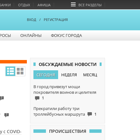
БАНКИ
ОТДЫХ
АФИША
ВСЕ РАЗДЕЛЫ
ВХОД
/
РЕГИСТРАЦИЯ
РОСЫ
ОНЛАЙНЫ
ФОКУС ГОРОДА
ОБСУЖДАЕМЫЕ НОВОСТИ
СЕГОДНЯ
НЕДЕЛЯ
МЕСЯЦ
В город привезут мощи
покровителя воинов и целителя
1
7
Прекратили работу три
троллейбусных маршрута
1
у
7
ПРОИСШЕСТВИЯ
у с COVID-