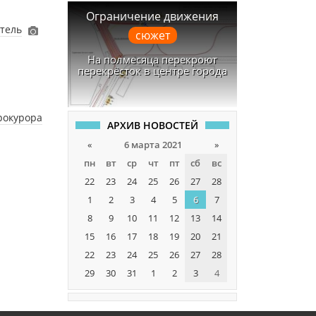
Ограничение движения
итель
сюжет
На полмесяца перекроют
перекрёсток в центре города
рокурора
АРХИВ НОВОСТЕЙ
«
6 марта 2021
»
пн
вт
ср
чт
пт
сб
вс
22
23
24
25
26
27
28
1
2
3
4
5
6
7
8
9
10
11
12
13
14
15
16
17
18
19
20
21
22
23
24
25
26
27
28
29
30
31
1
2
3
4