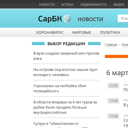
НОВОСТИ
АПТЕКИ
НЕДВИЖИМОСТЬ
ВИДЕО
НОВОСТИ
КОРОНАВИРУС
МИРОВЫЕ
ПОЛИТИКА
ВЫБОР РЕДАКЦИИ
Главная
Нов
В вузе создали лазерный меч против
рака
На острове под мостом нашли труп
6 март
молодого человека
ПР
Горожанин на питбайке сбил
21:55
По
полицейского
ОБ
17:45
В области впервые за 6 лет туров за
В 
рубеж было продано больше
внутрироссийских
ОБ
17:30
Со
Супруги "обезопасили от
19