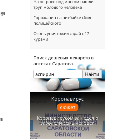
На острове под мостом нашли
труп молодого человека
27
Горожанин на питбайке сбил
полицейского
Огонь уничтожил сарай с 17
курами
Поиск дешевых лекарств в
аптеках Саратова
Найти
Коронавирус
сюжет
Коронавирусом за неделю
2
заболели семь человек