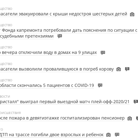
ЩЕСТВО
асатели эвакуировали с крыши недостроя шестерых детей
ЩЕСТВО
 Фонда капремонта потребовали дать пояснения по ситуации с
осудебными претензиями
54
ЩЕСТВО
 вечера отключили воду в домах на 9 улицах
10
ЩЕСТВО
асатели вызволили провалившуюся в погреб корову
5
ЩЕСТВО
области скончались 5 пациентов с COVID-19
15
ВОСТИ
ристалл" выиграл первый выездной матч плей-офф-2020/21
5
ОИСШЕСТВИЯ
сле пожара в девятиэтажке госпитализирован пенсионер
ТО
ДТП на трассе погибли двое взрослых и ребенок
23