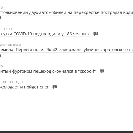
ТО
столкновении двух автомобилей на перекрестке пострадал вод
ЩЕСТВО
 сутки COVID-19 подтвердили у 186 человек
41
МЯТНЫЕ ДАТЫ
емена. Первый полет Як-42, задержаны убийцы саратовского п
7
ТО
итый фургоном пешеход скончался в "скорой"
18
ОГНОЗ ПОГОДЫ
холодает и пойдет снег
2