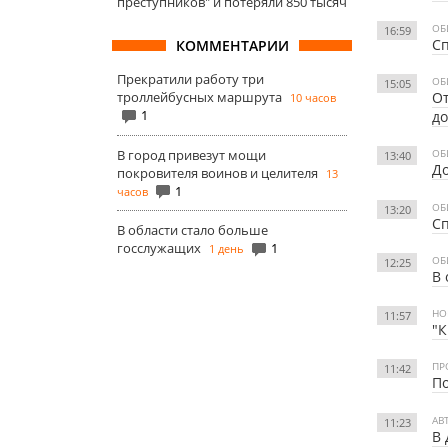
преступников" и потеряли 850 тысяч
ОБ
16:59
Сп
КОММЕНТАРИИ
Прекратили работу три
ОБ
15:05
троллейбусных маршрута
От
10 часов
1
д
В город привезут мощи
ОБ
13:40
До
покровителя воинов и целителя
13
1
часов
ОБ
13:20
Сп
В области стало больше
госслужащих
1
1 день
ОБ
12:25
В 
НО
11:57
"К
ПР
11:42
По
АВ
11:23
В 