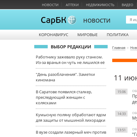
НОВОСТИ
АПТЕКИ
НЕДВИЖИМОСТЬ
ВИДЕО
НОВОСТИ
КОРОНАВИРУС
МИРОВЫЕ
ПОЛИТИКА
ВЫБОР РЕДАКЦИИ
Главная
Нов
Работнику зажевало руку станком.
Из-за вранья он чуть не лишился её
"День разоблачения". Заметки
11 ию
киномана
ОБ
В Саратове появился сталкер,
15:06
Пр
преследующий женщин с
д
колясками
ОБ
14:33
Кумысную поляну обработают ядом
Му
для защиты от мышиной лихорадки
ОБ
13:51
В вузе создали лазерный меч против
"Г