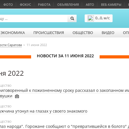
ФОТО
ФОКУС
РАБОТА
ОБЪЯВЛЕНИЯ
АВТО
ВЕБ-КАМЕРЫ
0...0, м/с
Подробнее
ЭКОНОМИКА
ПРОИСШЕСТВИЯ
ОБЩЕСТВО
ВИДЕО
ОП
ости Саратова
11 июня 2022
НОВОСТИ ЗА 11 ИЮНЯ 2022
ня 2022
ЩЕСТВО
иговоренный к пожизненному сроку рассказал о закопанном и
евушки
ЩЕСТВО
жчина утонул на глазах у своего знакомого
ЩЕСТВО
лаз народа". Горожане сообщают о "превратившейся в болото" 