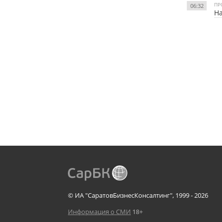
ПР
06:32
Н
© ИА "СаратовБизнесКонсалтинг", 1999 - 2026
Информация о СМИ
18+