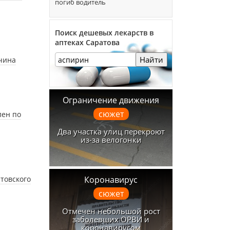
погиб водитель
Поиск дешевых лекарств в
аптеках Саратова
Найти
жчина
Ограничение движения
сюжет
лен по
Два участка улиц перекроют
из-за велогонки
атовского
Коронавирус
сюжет
Отмечен небольшой рост
заболевших ОРВИ и
коронавирусом