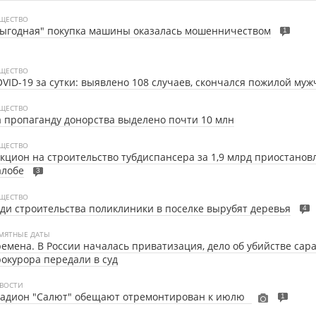
ЩЕСТВО
ыгодная" покупка машины оказалась мошенничеством
1
ЩЕСТВО
VID-19 за сутки: выявлено 108 случаев, скончался пожилой му
ЩЕСТВО
 пропаганду донорства выделено почти 10 млн
ЩЕСТВО
кцион на строительство тубдиспансера за 1,9 млрд приостанов
алобе
3
ЩЕСТВО
ди строительства поликлиники в поселке вырубят деревья
4
МЯТНЫЕ ДАТЫ
емена. В России началась приватизация, дело об убийстве сар
окурора передали в суд
ВОСТИ
тадион "Салют" обещают отремонтирован к июлю⠀
1