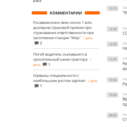
рака
ОБ
13:13
"В
КОММЕНТАРИИ
Росавиакосмос внес около 1 млн.
долларов страховой премии при
ОБ
12:39
страховании ответственности при
CO
затоплении станции "Мир"
1 день
2
ОБ
12:30
На
Погиб водитель съехавшего в
ОБ
оросительный канал трактора
11:05
1
Ау
1
день
ж
Названы специальности с
ОБ
10:24
наибольшим ростом зарплат
1 день
Ра
1
ПА
10:00
Вр
пр
НО
09:05
С