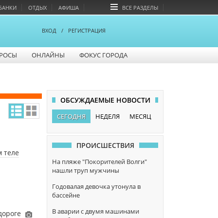
БАНКИ
ОТДЫХ
АФИША
ВСЕ РАЗДЕЛЫ
ВХОД
/
РЕГИСТРАЦИЯ
РОСЫ
ОНЛАЙНЫ
ФОКУС ГОРОДА
ОБСУЖДАЕМЫЕ НОВОСТИ
СЕГОДНЯ
НЕДЕЛЯ
МЕСЯЦ
ПРОИСШЕСТВИЯ
м теле
На пляже "Покорителей Волги"
нашли труп мужчины
Годовалая девочка утонула в
бассейне
В аварии с двумя машинами
дороге