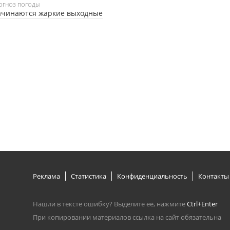
ОГНОЗ ПОГОДЫ
ачинаются жаркие выходные
Реклама
Статистика
Конфиденциальность
Контакты
Нашли в тексте ошибку? Выделите её, нажмите
Ctrl+Enter
При копировании материалов ссылка на сайт обязательна