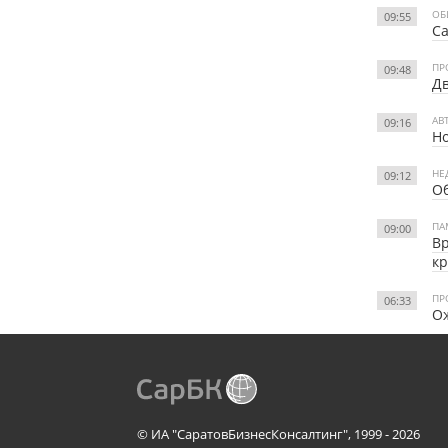
ОБ
09:55
Са
ПР
09:48
Дв
АВ
09:16
Но
НЕ
09:12
Об
ПА
09:00
Вр
к
ПР
06:33
Ож
© ИА "СаратовБизнесКонсалтинг", 1999 - 2026