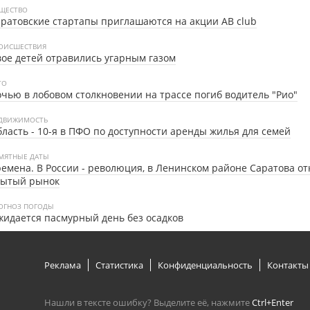
ЩЕСТВО
ратовские стартапы приглашаются на акции AB club
ОИСШЕСТВИЯ
ое детей отравились угарным газом
ТО
чью в лобовом столкновении на трассе погиб водитель "Рио"
ДВИЖИМОСТЬ
ласть - 10-я в ПФО по доступности аренды жилья для семей
МЯТНЫЕ ДАТЫ
емена. В России - революция, в Ленинском районе Саратова о
рытый рынок
ОГНОЗ ПОГОДЫ
идается пасмурный день без осадков
Реклама
Статистика
Конфиденциальность
Контакты
Нашли в тексте ошибку? Выделите её, нажмите
Ctrl+Enter