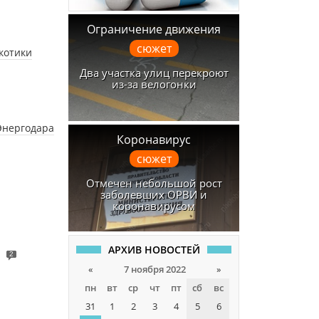
Ограничение движения
сюжет
котики
Два участка улиц перекроют
из-за велогонки
Энергодара
Коронавирус
сюжет
Отмечен небольшой рост
заболевших ОРВИ и
коронавирусом
АРХИВ НОВОСТЕЙ
2
«
7 ноября 2022
»
пн
вт
ср
чт
пт
сб
вс
31
1
2
3
4
5
6