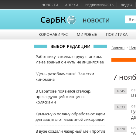
НОВОСТИ
АПТЕКИ
НЕДВИЖИМОСТЬ
ВИДЕО
НОВОСТИ
КОРОНАВИРУС
МИРОВЫЕ
ПОЛИТИКА
ВЫБОР РЕДАКЦИИ
Главная
Нов
Работнику зажевало руку станком.
Из-за вранья он чуть не лишился её
"День разоблачения". Заметки
7 ноя
киномана
ОБ
В Саратове появился сталкер,
16:45
В 
преследующий женщин с
колясками
ОБ
16:33
Гу
Кумысную поляну обработают ядом
д
для защиты от мышиной лихорадки
НО
16:20
В вузе создали лазерный меч против
"А