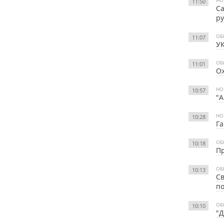
11:50
Са
р
ОБ
11:07
УК
ОБ
11:01
О
НО
10:57
"А
НО
10:28
Га
ОБ
10:18
Пр
ОБ
10:13
Св
п
ОБ
10:10
"Д