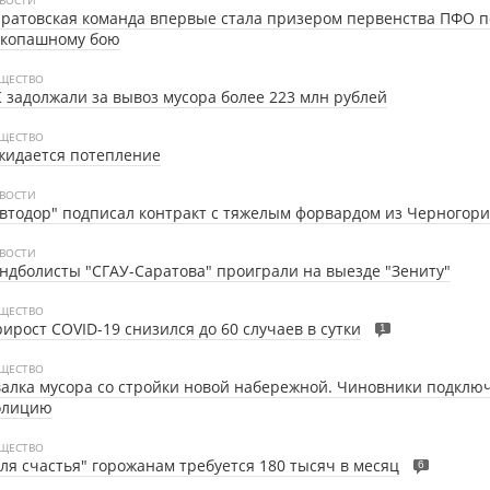
ратовская команда впервые стала призером первенства ПФО п
укопашному бою
ЩЕСТВО
 задолжали за вывоз мусора более 223 млн рублей
ЩЕСТВО
жидается потепление
ВОСТИ
втодор" подписал контракт с тяжелым форвардом из Черногор
ВОСТИ
ндболисты "СГАУ-Саратова" проиграли на выезде "Зениту"
ЩЕСТВО
ирост COVID-19 снизился до 60 случаев в сутки
1
ЩЕСТВО
алка мусора со стройки новой набережной. Чиновники подклю
олицию
ЩЕСТВО
ля счастья" горожанам требуется 180 тысяч в месяц
6