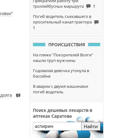
Прекратили работу три
троллейбусных маршрута
1
ровах"
Погиб водитель съехавшего в
оросительный канал трактора
1
ПРОИСШЕСТВИЯ
На пляже "Покорителей Волги"
нашли труп мужчины
Годовалая девочка утонула в
бассейне
В аварии с двумя машинами
погиб водитель
 долга
1
Поиск дешевых лекарств в
аптеках Саратова
Найти