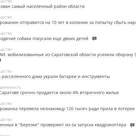
ЩЕСТВО
зван самый населенный район области
ЩЕСТВО
рожанин отправится на 10 лет в колонию за попытку сбыть нар
ЩЕСТВО
одячие собаки покусали еще двоих детей
1
ЩЕСТВО
И: мобилизованные из Саратовской области усилили оборону 
ЩЕСТВО
 расселенного дома украли батареи и инструменты
ДВИЖИМОСТЬ
Саратове срочно продается около 4% вторичного жилья
ЩЕСТВО
рожанка перевела незнакомцу 120 тысяч ради приза в лотерее
ЩЕСТВО
енных в "Березке" проверяют из-за запуска квадрокоптера
2
ВОСТИ