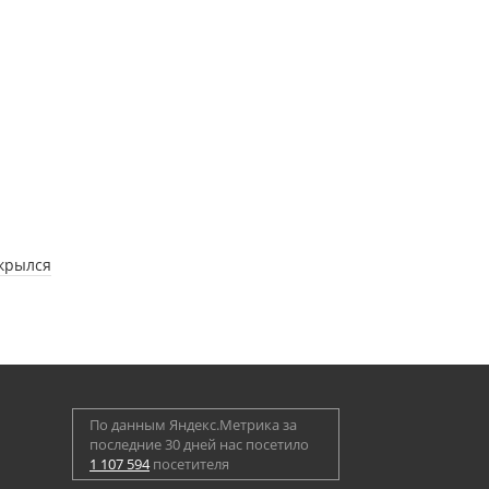
ткрылся
По данным Яндекс.Метрика за
последние 30 дней нас посетило
1 107 594
посетителя