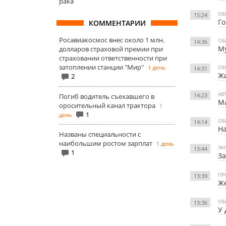
рака
ОБ
15:24
Го
КОММЕНТАРИИ
Росавиакосмос внес около 1 млн.
ОБ
14:36
Му
долларов страховой премии при
страховании ответственности при
затоплении станции "Мир"
1 день
ОБ
14:31
Жи
2
АВ
14:23
Погиб водитель съехавшего в
Ма
оросительный канал трактора
1
1
день
ОБ
14:14
На
Названы специальности с
наибольшим ростом зарплат
1 день
ЭК
13:44
1
За
ПР
13:39
Же
ОБ
13:36
У 