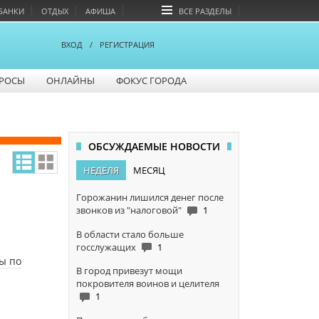
БАНКИ
ОТДЫХ
АФИША
ВСЕ РАЗДЕЛЫ
ВХОД
/
РЕГИСТРАЦИЯ
РОСЫ
ОНЛАЙНЫ
ФОКУС ГОРОДА
ОБСУЖДАЕМЫЕ НОВОСТИ
НЕДЕЛЯ
МЕСЯЦ
Горожанин лишился денег после
звонков из "налоговой"
1
В области стало больше
госслужащих
1
ы по
В город привезут мощи
покровителя воинов и целителя
1