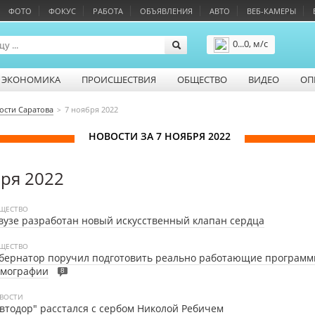
ФОТО
ФОКУС
РАБОТА
ОБЪЯВЛЕНИЯ
АВТО
ВЕБ-КАМЕРЫ
0...0, м/с
Подробнее
ЭКОНОМИКА
ПРОИСШЕСТВИЯ
ОБЩЕСТВО
ВИДЕО
ОП
ости Саратова
7 ноября 2022
НОВОСТИ ЗА 7 НОЯБРЯ 2022
бря 2022
ЩЕСТВО
вузе разработан новый искусственный клапан сердца
ЩЕСТВО
бернатор поручил подготовить реально работающие программ
емографии
8
ВОСТИ
втодор" расстался с сербом Николой Ребичем