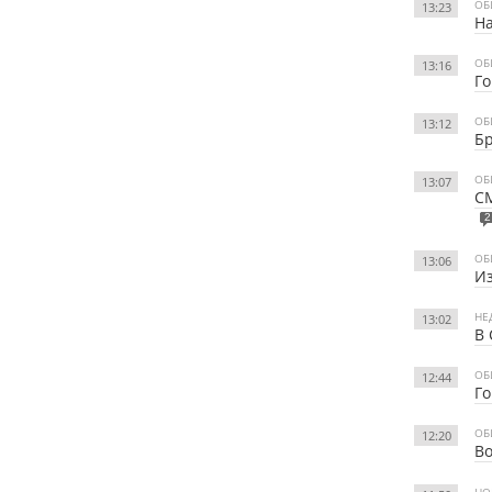
ОБ
13:23
На
ОБ
13:16
Го
ОБ
13:12
Бр
ОБ
13:07
СМ
2
ОБ
13:06
Из
НЕ
13:02
В 
ОБ
12:44
Го
ОБ
12:20
Во
НО