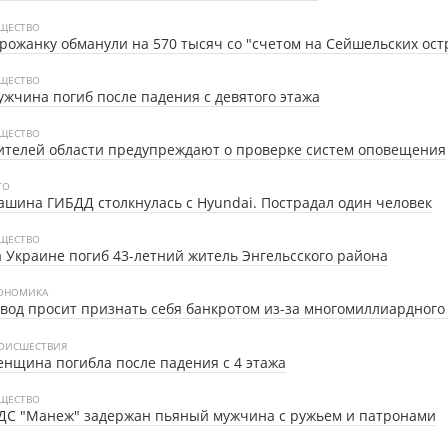
ЩЕСТВО
рожанку обманули на 570 тысяч со "счетом на Сейшельских ост
ЩЕСТВО
жчина погиб после падения с девятого этажа
ЩЕСТВО
телей области предупреждают о проверке систем оповещения
ТО
шина ГИБДД столкнулась с Hyundai. Пострадал один человек
ЩЕСТВО
 Украине погиб 43-летний житель Энгельсского района
ОНОМИКА
вод просит признать себя банкротом из-за многомиллиардного
ОИСШЕСТВИЯ
нщина погибла после падения с 4 этажа
ЩЕСТВО
ДС "Манеж" задержан пьяный мужчина с ружьем и патронами