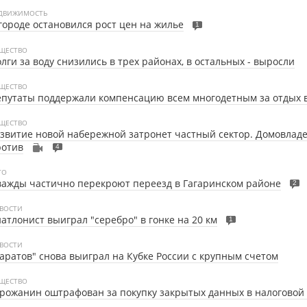
ДВИЖИМОСТЬ
городе остановился рост цен на жилье
1
ЩЕСТВО
лги за воду снизились в трех районах, в остальных - выросли
ЩЕСТВО
путаты поддержали компенсацию всем многодетным за отдых в
ЩЕСТВО
звитие новой набережной затронет частный сектор. Домовлад
ротив
4
ТО
ажды частично перекроют переезд в Гагаринском районе
2
ВОСТИ
атлонист выиграл "серебро" в гонке на 20 км
1
ВОСТИ
аратов" снова выиграл на Кубке России с крупным счетом
ЩЕСТВО
рожанин оштрафован за покупку закрытых данных в налоговой