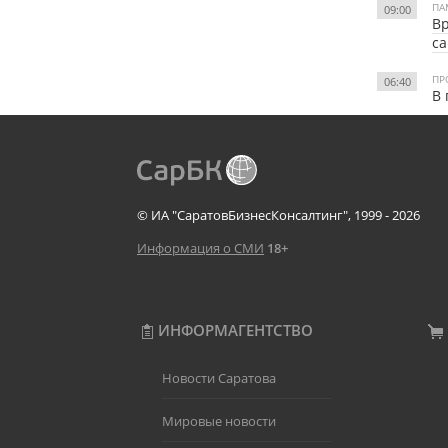
ПА
09:00
Вр
са
ПР
06:40
В 
© ИА "СаратовБизнесКонсалтинг", 1999 - 2026
Информация о СМИ
18+
ИНФОРМАГЕНТСТВО
Новости Саратова
Мировые новости