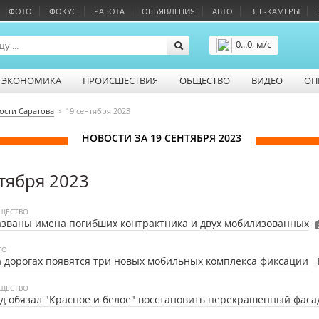
ФОТО
ФОКУС
РАБОТА
ОБЪЯВЛЕНИЯ
АВТО
ВЕБ-КАМЕРЫ
0...0, м/с
Подробнее
ЭКОНОМИКА
ПРОИСШЕСТВИЯ
ОБЩЕСТВО
ВИДЕО
ОП
ости Саратова
19 сентября 2023
НОВОСТИ ЗА 19 СЕНТЯБРЯ 2023
тября 2023
ЩЕСТВО
званы имена погибших контрактника и двух мобилизованных
ТО
 дорогах появятся три новых мобильных комплекса фиксации
ЩЕСТВО
д обязал "Красное и белое" восстановить перекрашенный фаса