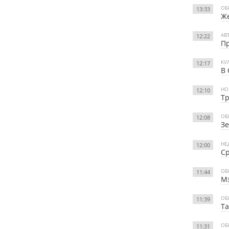
ОБ
13:33
Же
АВ
12:22
Пр
КУ
12:17
В 
НО
12:10
Тр
ОБ
12:08
Зе
НЕ
12:00
Ср
ОБ
11:44
Мэ
ОБ
11:39
Та
ОБ
11:31