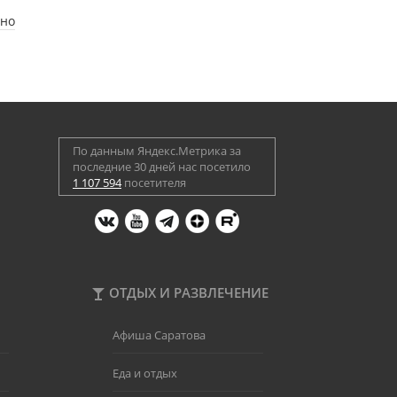
ано
По данным Яндекс.Метрика за
последние 30 дней нас посетило
1 107 594
посетителя
ОТДЫХ И РАЗВЛЕЧЕНИЕ
Афиша Саратова
Еда и отдых