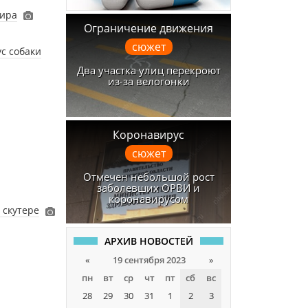
жира
Ограничение движения
сюжет
ус собаки
Два участка улиц перекроют
из-за велогонки
Коронавирус
сюжет
Отмечен небольшой рост
заболевших ОРВИ и
коронавирусом
 скутере
АРХИВ НОВОСТЕЙ
«
19 сентября 2023
»
пн
вт
ср
чт
пт
сб
вс
28
29
30
31
1
2
3