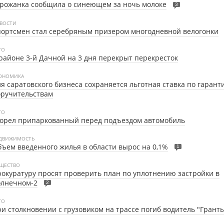
рожанка сообщила о синеющем за ночь молоке
3
ВОСТИ
ортсмен стал серебряным призером многодневной велогонки
ТО
районе 3-й Дачной на 3 дня перекрыт перекресток
ОНОМИКА
я саратовского бизнеса сохраняется льготная ставка по гаран
оручительствам
ТО
горел припаркованный перед подъездом автомобиль
ДВИЖИМОСТЬ
ъем введенного жилья в области вырос на 0,1%
1
ЩЕСТВО
окуратуру просят проверить план по уплотнению застройки в
олнечном-2
2
ТО
и столкновении с грузовиком на трассе погиб водитель "Грант