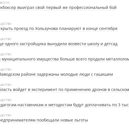
ВОСТИ
кбоксер выиграл свой первый же профессиональный бой
ЩЕСТВО
крыть проезд по Хользунова планируют в конце сентября
ЩЕСТВО
е одного застройщика вынудили возвести школу и детсад
ЩЕСТВО
 муниципального имущества больше всего продали металлоло
ЩЕСТВО
Заводском районе задержаны молодые люди с гашишем
ЩЕСТВО
ласть войдет в эксперимент по применению дронов в сельском
ЩЕСТВО
дагогам-наставникам и методистам будут доплачивать по 3 ты
ЩЕСТВО
редпринимателям пообещали новые льготы