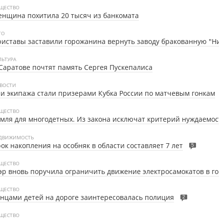
ЩЕСТВО
нщина похитила 20 тысяч из банкомата
ТО
иставы заставили горожанина вернуть заводу бракованную "Н
ЛЬТУРА
Саратове почтят память Сергея Пускепалиса
ВОСТИ
и экипажа стали призерами Кубка России по матчевым гонкам
ЩЕСТВО
мля для многодетных. Из закона исключат критерий нуждаемос
ДВИЖИМОСТЬ
ок накопления на особняк в области составляет 7 лет
5
ЩЕСТВО
р вновь поручила ограничить движение электросамокатов в г
ЩЕСТВО
нцами детей на дороге заинтересовалась полиция
2
ЩЕСТВО