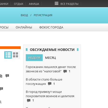
БАНКИ
ОТДЫХ
АФИША
ВСЕ РАЗДЕЛЫ
ВХОД
/
РЕГИСТРАЦИЯ
РОСЫ
ОНЛАЙНЫ
ФОКУС ГОРОДА
ОБСУЖДАЕМЫЕ НОВОСТИ
НЕДЕЛЯ
МЕСЯЦ
Горожанин лишился денег после
звонков из "налоговой"
1
1
В области стало больше
госслужащих
1
2
В город привезут мощи
покровителя воинов и целителя
1
д