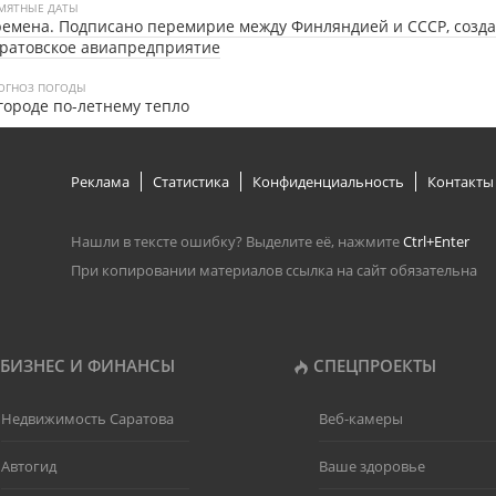
МЯТНЫЕ ДАТЫ
емена. Подписано перемирие между Финляндией и СССР, созд
ратовское авиапредприятие
ОГНОЗ ПОГОДЫ
городе по-летнему тепло
Реклама
Статистика
Конфиденциальность
Контакты
Нашли в тексте ошибку? Выделите её, нажмите
Ctrl+Enter
При копировании материалов ссылка на сайт обязательна
БИЗНЕС И ФИНАНСЫ
СПЕЦПРОЕКТЫ
Недвижимость Саратова
Веб-камеры
Автогид
Ваше здоровье