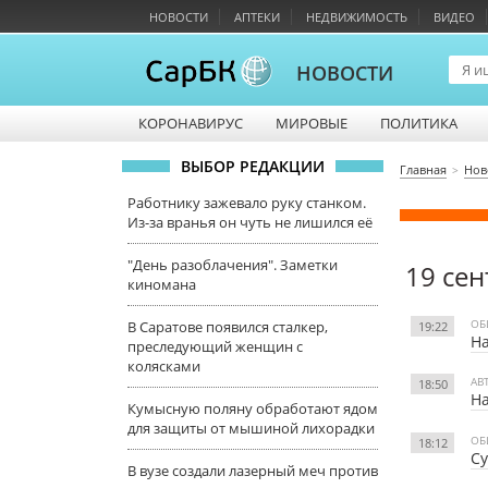
НОВОСТИ
АПТЕКИ
НЕДВИЖИМОСТЬ
ВИДЕО
НОВОСТИ
КОРОНАВИРУС
МИРОВЫЕ
ПОЛИТИКА
ВЫБОР РЕДАКЦИИ
Главная
Нов
Работнику зажевало руку станком.
Из-за вранья он чуть не лишился её
"День разоблачения". Заметки
19 сен
киномана
ОБ
В Саратове появился сталкер,
19:22
На
преследующий женщин с
колясками
АВ
18:50
На
Кумысную поляну обработают ядом
для защиты от мышиной лихорадки
ОБ
18:12
Су
В вузе создали лазерный меч против