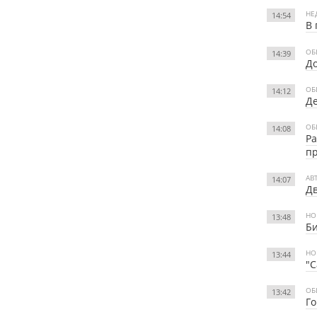
НЕ
14:54
В 
ОБ
14:39
До
ОБ
14:12
Де
ОБ
14:08
Ра
п
АВ
14:07
Дв
НО
13:48
Би
НО
13:44
"С
ОБ
13:42
Го