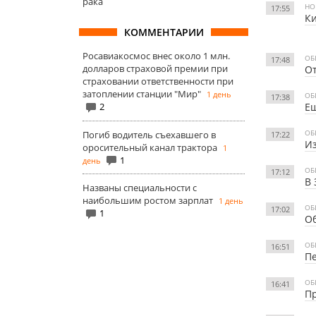
рака
НО
17:55
Ки
КОММЕНТАРИИ
Росавиакосмос внес около 1 млн.
ОБ
17:48
долларов страховой премии при
От
страховании ответственности при
затоплении станции "Мир"
1 день
ОБ
17:38
Ещ
2
ОБ
Погиб водитель съехавшего в
17:22
Из
оросительный канал трактора
1
1
день
ОБ
17:12
В 
Названы специальности с
наибольшим ростом зарплат
1 день
ОБ
17:02
1
Об
ОБ
16:51
Пе
ОБ
16:41
П