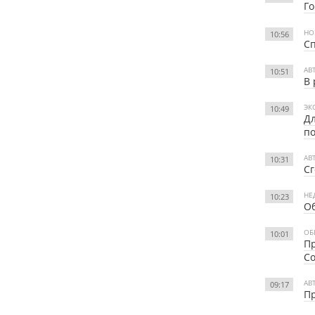
Го
НО
10:56
Сп
АВ
10:51
В 
ЭК
10:49
Дл
п
АВ
10:31
С
НЕ
10:23
Об
ОБ
10:01
Пр
С
АВ
09:17
Пр