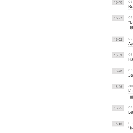
ОБ
16:40
Во
ОБ
16:22
"Б
1
ОБ
16:02
Ад
ОБ
15:59
Н
ОБ
15:48
За
АВ
15:26
Ин
ОБ
15:25
Ба
ОБ
15:16
Чи