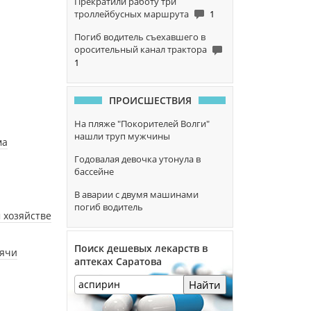
Прекратили работу три
троллейбусных маршрута
1
Погиб водитель съехавшего в
оросительный канал трактора
1
ПРОИСШЕСТВИЯ
На пляже "Покорителей Волги"
нашли труп мужчины
ма
Годовалая девочка утонула в
бассейне
В аварии с двумя машинами
погиб водитель
 хозяйстве
Поиск дешевых лекарств в
сячи
аптеках Саратова
Найти