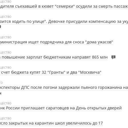
ЩЕСТВО
дителя съехавшей в кювет "семерки" осудили за смерть пасса
ЩЕСТВО
оится ходить по улице". Девочке присудили компенсацию за ук
ЩЕСТВО
министрация ищет подрядчика для сноса "дома ужасов"
ЩЕСТВО
а повышение зарплат бюджетникам направят 865 млн
1
ЩЕСТВО
 счет бюджета купят 32 "Гранты" и два "Москвича"
ТО
спекторы ДПС после погони задержали пьяного горожанина на
ЩЕСТВО
нк России приглашает саратовцев на День открытых дверей
ЩЕСТВО
сло закрытых на карантин школ увеличилось до 17