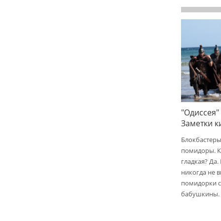
"Одиссея"
Заметки 
Блокбастеры
помидоры. К
гладкая? Да.
никогда не 
помидорки с 
бабушкины.