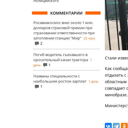
полицейского
КОММЕНТАРИИ
Росавиакосмос внес около 1 млн.
долларов страховой премии при
страховании ответственности при
затоплении станции "Мир"
22 часа
2
Погиб водитель съехавшего в
Стали изве
оросительный канал трактора
1
1
день
Как сообща
отдыхать с 
Названы специальности с
наибольшим ростом зарплат
областным 
1 день
1
совпадает 
минобразе.
Министерст