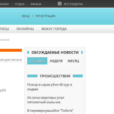
БАНКИ
ОТДЫХ
АФИША
ВСЕ РАЗДЕЛЫ
ВХОД
/
РЕГИСТРАЦИЯ
РОСЫ
ОНЛАЙНЫ
ФОКУС ГОРОДА
ьников
ОБСУЖДАЕМЫЕ НОВОСТИ
ия для печати
СЕГОДНЯ
НЕДЕЛЯ
МЕСЯЦ
ПРОИСШЕСТВИЯ
Пожар в сарае убил 40 кур и
индеек
арБК
Из окна квартиры упал
пятилетний мальчик
В перевернувшейся "Тойоте"