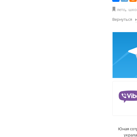
лето
,
шко
Вернуться
Юная сот
украла