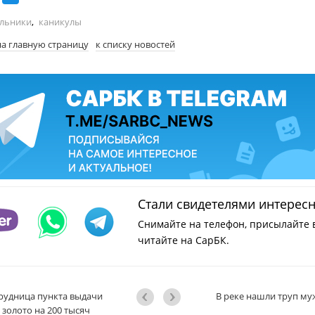
льники
,
каникулы
на главную страницу
к списку новостей
Стали свидетелями интерес
Снимайте на телефон, присылайте 
читайте на СарБК.
рудница пункта выдачи
В реке нашли труп м
 золото на 200 тысяч