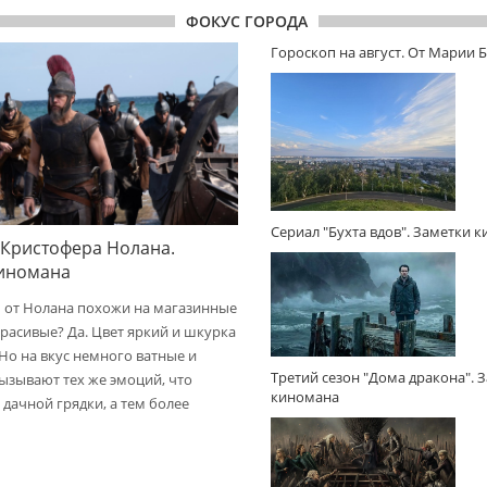
ФОКУС ГОРОДА
Гороскоп на август. От Марии 
Сериал "Бухта вдов". Заметки 
 Кристофера Нолана.
киномана
 от Нолана похожи на магазинные
расивые? Да. Цвет яркий и шкурка
 Но на вкус немного ватные и
Третий сезон "Дома дракона". 
вызывают тех же эмоций, что
киномана
дачной грядки, а тем более