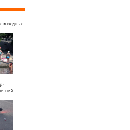
х выходных
й"
летний