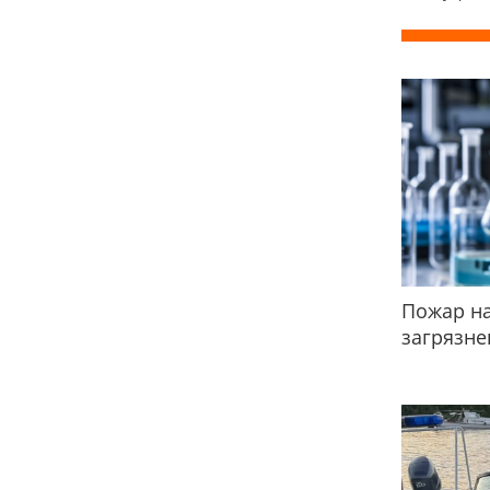
Пожар на
загрязне