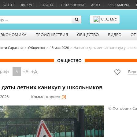
ФОТО
ФОКУС
РАБОТА
ОБЪЯВЛЕНИЯ
АВТО
ВЕБ-КАМЕРЫ
0...0, м/с
Подробнее
ЭКОНОМИКА
ПРОИСШЕСТВИЯ
ОБЩЕСТВО
ВИДЕО
ОП
ости Саратова
Общество
15 мая 2026
Названы даты летних каникул у школ
ОБЩЕСТВО
+A
+A
шрифт
A
Верс
 даты летних каникул у школьников
 2026
Комментариев
[0]
© Фотобанк С