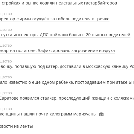
 стройках и рынке ловили нелегальных гастарбайтеров
ЩЕСТВО
ректор фирмы осуждён за гибель водителя в гречке
ЩЕСТВО
 сутки инспекторы ДПС поймали больше 20 пьяных водителей
ЩЕСТВО
жар на полигоне. Зафиксировано загрязнение воздуха
ЩЕСТВО
вочку, попавшую под катер, доставили в московскую клинику Р
ЩЕСТВО
ало известно о ещё одном ребёнке, пострадавшем при атаке Б
ЩЕСТВО
Саратове появился сталкер, преследующий женщин с коляскам
ЩЕСТВО
 женщины нашли почти килограмм марихуаны
овости из ленты