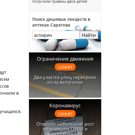
получили травмы двое детей
Поиск дешевых лекарств в
аптеках Саратова
Найти
Ограничение движения
сюжет
дут
Два участка улиц перекроют
 всем
из-за велогонки
ссов
точнили в
Коронавирус
 учащихся.
сюжет
Отмечен небольшой рост
заболевших ОРВИ и
коронавирусом