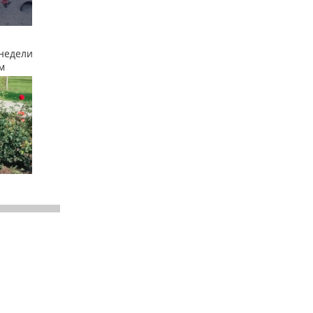
недели
м