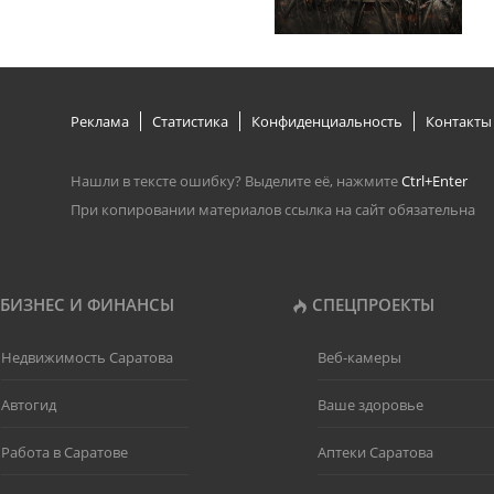
Реклама
Статистика
Конфиденциальность
Контакты
Нашли в тексте ошибку? Выделите её, нажмите
Ctrl+Enter
При копировании материалов ссылка на сайт обязательна
БИЗНЕС И ФИНАНСЫ
СПЕЦПРОЕКТЫ
Недвижимость Саратова
Веб-камеры
Автогид
Ваше здоровье
Работа в Саратове
Аптеки Саратова