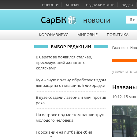
НОВОСТИ
АПТЕКИ
НЕДВИЖИМОСТЬ
ВИДЕО
НОВОСТИ
КОРОНАВИРУС
МИРОВЫЕ
ПОЛИТИКА
ВЫБОР РЕДАКЦИИ
Главная
Нов
В Саратове появился сталкер,
преследующий женщин с
колясками
увеличить 
Кумысную поляну обработают ядом
для защиты от мышиной лихорадки
Названы
10:12, 15 мая
В вузе создали лазерный меч против
рака
На острове под мостом нашли труп
молодого человека
Горожанин на питбайке сбил