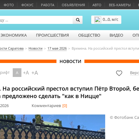
ФОТО
ФОКУС
РАБОТА
ОБЪЯВЛЕНИЯ
АВТО
ВЕБ-КАМЕРЫ
0...0, м/с
Подробнее
ЭКОНОМИКА
ПРОИСШЕСТВИЯ
ОБЩЕСТВО
ВИДЕО
ОП
ости Саратова
Новости
17 мая 2026
Времена. На российский престол вступи
НОВОСТИ
+A
+A
шрифт
A
Верс
 На российский престол вступил Пëтр Второй, б
 предложено сделать "как в Ницце"
 2026
Комментариев
[0]
© Фотобанк С