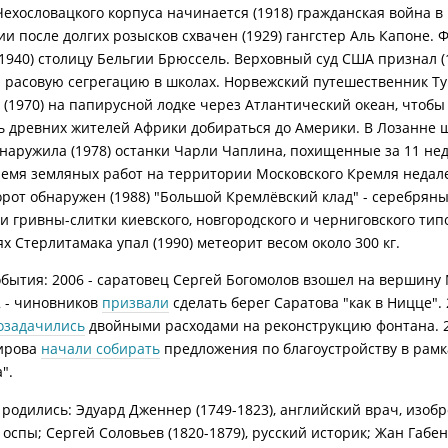
Чехословацкого корпуса начинается (1918) гражданская война в 
и после долгих розысков схвачен (1929) гангстер Аль Капоне.
(1940) столицу Бельгии Брюссель. Верховный суд США признал (
 расовую сегрегацию в школах. Норвежский путешественник Т
 (1970) на папирусной лодке через Атлантический океан, чтобы
ь древних жителей Африки добираться до Америки. В Лозанне 
наружила (1978) останки Чарли Чаплина, похищенные за 11 нед
время земляных работ на территории Московского Кремля недал
орот обнаружен (1988) "Большой Кремлёвский клад" - серебрян
и гривны-слитки киевского, новгородского и черниговского типо
х Стерлитамака упал (1990) метеорит весом около 300 кг.
бытия: 2006 - саратовец Сергей Богомолов взошел на вершину 
2 - чиновников
призвали
сделать берег Саратова "как в Ницце". 
озадачились
двойными расходами на реконструкцию фонтана. 2
ирова
начали собирать
предложения по благоустройству в рамк
".
ь родились: Эдуард Дженнер (1749-1823), английский врач, изоб
оспы; Сергей Соловьев (1820-1879), русский историк; Жан Габен