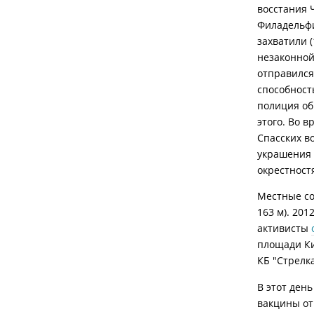
восстания 
Филадельфи
захватили 
незаконной
отправился
способност
полиция об
этого. Во 
Спасских в
украшения 
окрестностя
Местные со
163 м). 201
активисты
площади К
КБ "Стрелка
В этот ден
вакцины от 