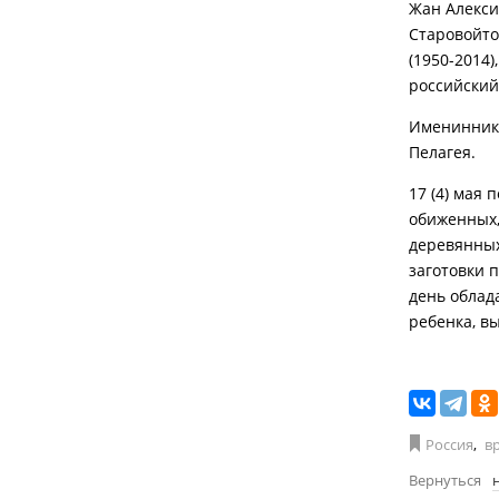
Жан Алекси
Старовойто
(1950-2014)
российский
Именинники
Пелагея.
17 (4) мая
обиженных, 
деревянных
заготовки 
день облад
ребенка, в
Россия
,
в
Вернуться