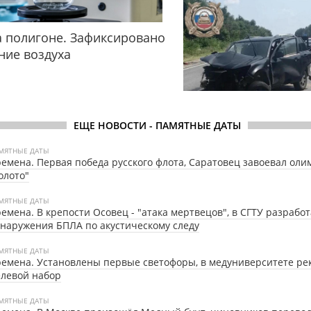
 полигоне. Зафиксировано
ние воздуха
ЕЩЕ НОВОСТИ - ПАМЯТНЫЕ ДАТЫ
МЯТНЫЕ ДАТЫ
емена. Первая победа русского флота, Саратовец завоевал ол
олото"
МЯТНЫЕ ДАТЫ
емена. В крепости Осовец - "атака мертвецов", в СГТУ разрабо
наружения БПЛА по акустическому следу
МЯТНЫЕ ДАТЫ
емена. Установлены первые светофоры, в медуниверситете р
левой набор
МЯТНЫЕ ДАТЫ