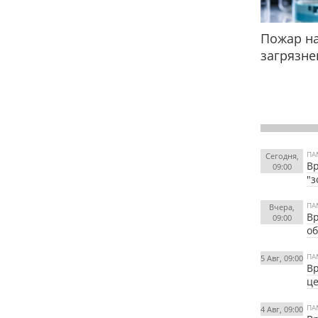
Пожар на
загрязне
ПА
Сегодня,
Вр
09:00
"з
ПА
Вчера,
Вр
09:00
об
ПА
5 Авг, 09:00
Вр
це
ПА
4 Авг, 09:00