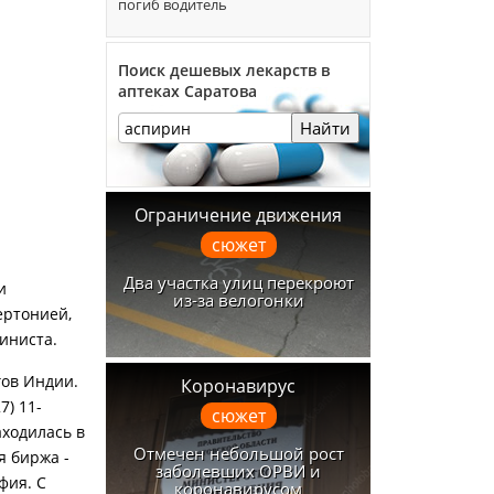
погиб водитель
Поиск дешевых лекарств в
аптеках Саратова
Найти
Ограничение движения
сюжет
Два участка улиц перекроют
и
из-за велогонки
ертонией,
иниста.
гов Индии.
Коронавирус
7) 11-
сюжет
аходилась в
Отмечен небольшой рост
я биржа -
заболевших ОРВИ и
фия. С
коронавирусом