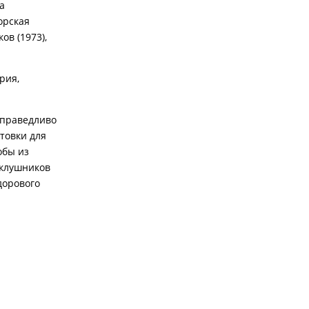
а
орская
ов (1973),
рия,
есправедливо
отовки для
обы из
аклушников
дорового