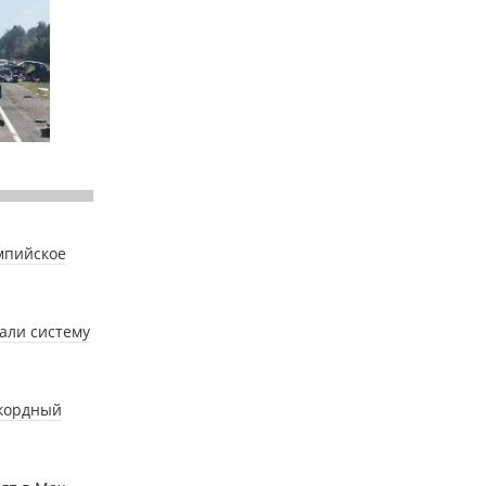
импийское
тали систему
екордный