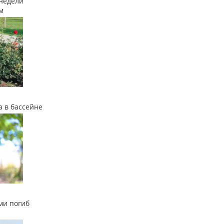
недели
м
а в бассейне
ми погиб