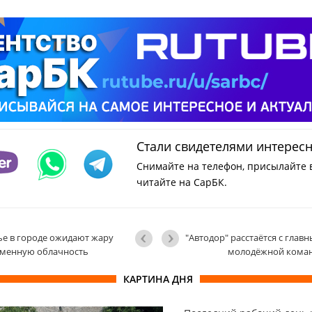
Стали свидетелями интерес
Снимайте на телефон, присылайте 
читайте на СарБК.
ье в городе ожидают жару
"Автодор" расстаётся с гла
еменную облачность
молодëжной кома
КАРТИНА ДНЯ