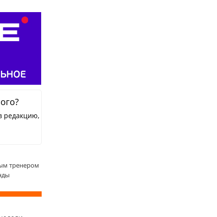
ного?
в редакцию,
вным тренером
нды