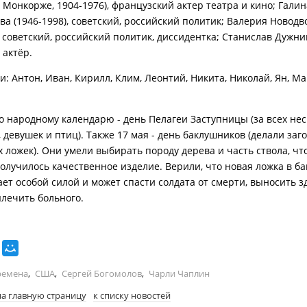
 Монкорже, 1904-1976), французский актер театра и кино; Галин
ва (1946-1998), советский, российский политик; Валерия Новодв
, советский, российский политик, диссидентка; Станислав Дужник
 актёр.
: Антон, Иван, Кирилл, Клим, Леонтий, Никита, Николай, Ян, Ма
 по народному календарю - день Пелагеи Заступницы (за всех н
девушек и птиц). Также 17 мая - день баклушников (делали заг
 ложек). Они умели выбирать породу дерева и часть ствола, чт
получилось качественное изделие. Верили, что новая ложка в б
ает особой силой и может спасти солдата от смерти, выносить з
ылечить больного.
ремена
,
США
,
Сергей Богомолов
,
Чарли Чаплин
на главную страницу
к списку новостей