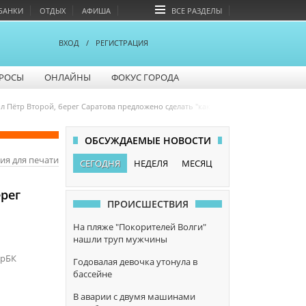
БАНКИ
ОТДЫХ
АФИША
ВСЕ РАЗДЕЛЫ
ВХОД
/
РЕГИСТРАЦИЯ
РОСЫ
ОНЛАЙНЫ
ФОКУС ГОРОДА
л Пëтр Второй, берег Саратова предложено сделать "как в Ницце"
ОБСУЖДАЕМЫЕ НОВОСТИ
ия для печати
СЕГОДНЯ
НЕДЕЛЯ
МЕСЯЦ
ерег
ПРОИСШЕСТВИЯ
На пляже "Покорителей Волги"
нашли труп мужчины
арБК
Годовалая девочка утонула в
бассейне
В аварии с двумя машинами