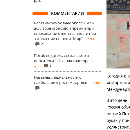
рака
КОММЕНТАРИИ
Росавиакосмос внес около 1 млн.
долларов страховой премии при
страховании ответственности при
затоплении станции "Мир"
1 день
2
Погиб водитель съехавшего в
оросительный канал трактора
1
1
день
Сегодня в 
Названы специальности с
наибольшим ростом зарплат
информацио
1 день
1
Международ
В это день:
Россия объя
летний Петр
руках у пр
Уолл-стрит