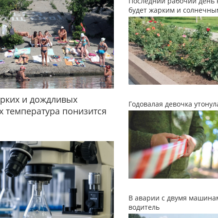
Последний рабочий день 
будет жарким и солнечны
рких и дождливых
Годовалая девочка утонул
 температура понизится
В аварии с двумя машина
водитель