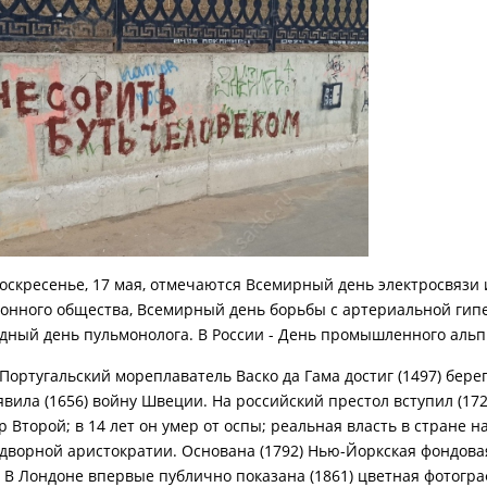
воскресенье, 17 мая, отмечаются Всемирный день электросвязи 
нного общества, Всемирный день борьбы с артериальной гип
ный день пульмонолога. В России - День промышленного альп
 Португальский мореплаватель Васко да Гама достиг (1497) бере
вила (1656) войну Швеции. На российский престол вступил (172
 Второй; в 14 лет он умер от оспы; реальная власть в стране н
идворной аристократии. Основана (1792) Нью-Йоркская фондова
. В Лондоне впервые публично показана (1861) цветная фотогра