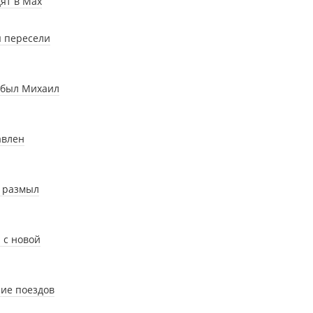
ят в Мах
ы пересели
ибыл Михаил
авлен
ь размыл
 с новой
ние поездов