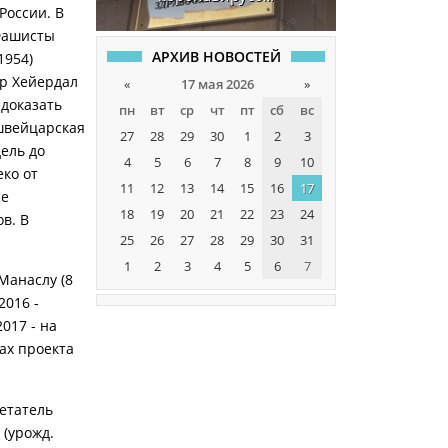
России. В
 Фашисты
АРХИВ НОВОСТЕЙ
1954)
ур Хейердал
«
17 мая 2026
»
 доказать
пн
вт
ср
чт
пт
сб
вс
швейцарская
27
28
29
30
1
2
3
ель до
4
5
6
7
8
9
10
еко от
11
12
13
14
15
16
17
ые
18
19
20
21
22
23
24
в. В
25
26
27
28
29
30
31
1
2
3
4
5
6
7
Манаслу (8
2016 -
017 - на
ах проекта
ретатель
 (урожд.