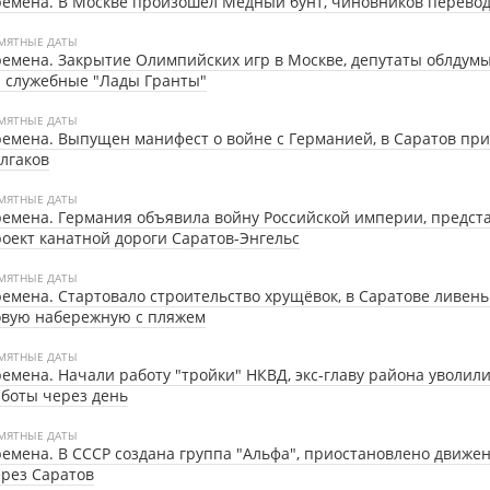
емена. В Москве произошёл Медный бунт, чиновников перевод
МЯТНЫЕ ДАТЫ
емена. Закрытие Олимпийских игр в Москве, депутаты облдум
 служебные "Лады Гранты"
МЯТНЫЕ ДАТЫ
емена. Выпущен манифест о войне с Германией, в Саратов пр
лгаков
МЯТНЫЕ ДАТЫ
емена. Германия объявила войну Российской империи, предст
оект канатной дороги Саратов-Энгельс
МЯТНЫЕ ДАТЫ
емена. Стартовало строительство хрущёвок, в Саратове ливен
овую набережную с пляжем
МЯТНЫЕ ДАТЫ
емена. Начали работу "тройки" НКВД, экс-главу района уволили
боты через день
МЯТНЫЕ ДАТЫ
емена. В СССР создана группа "Альфа", приостановлено движе
рез Саратов