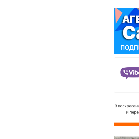
В воскресен
и пер