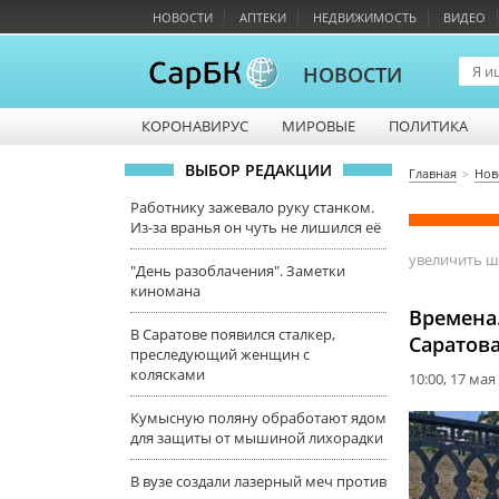
НОВОСТИ
АПТЕКИ
НЕДВИЖИМОСТЬ
ВИДЕО
НОВОСТИ
КОРОНАВИРУС
МИРОВЫЕ
ПОЛИТИКА
ВЫБОР РЕДАКЦИИ
Главная
Нов
Работнику зажевало руку станком.
Из-за вранья он чуть не лишился её
увеличить 
"День разоблачения". Заметки
киномана
Времена.
В Саратове появился сталкер,
Саратова
преследующий женщин с
колясками
10:00, 17 мая
Кумысную поляну обработают ядом
для защиты от мышиной лихорадки
В вузе создали лазерный меч против