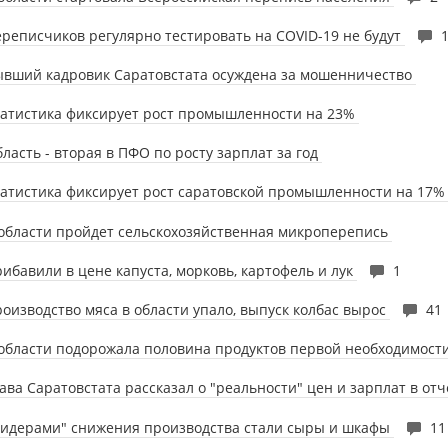
реписчиков регулярно тестировать на COVID-19 не будут
вший кадровик Саратовстата осуждена за мошенничество
атистика фиксирует рост промышленности на 23%
ласть - вторая в ПФО по росту зарплат за год
атистика фиксирует рост саратовской промышленности на 17
области пройдет сельскохозяйственная микроперепись
ибавили в цене капуста, морковь, картофель и лук
1
оизводство мяса в области упало, выпуск колбас вырос
41
области подорожала половина продуктов первой необходимост
ава Саратовстата рассказал о "реальности" цен и зарплат в от
Лидерами" снижения производства стали сыры и шкафы
11