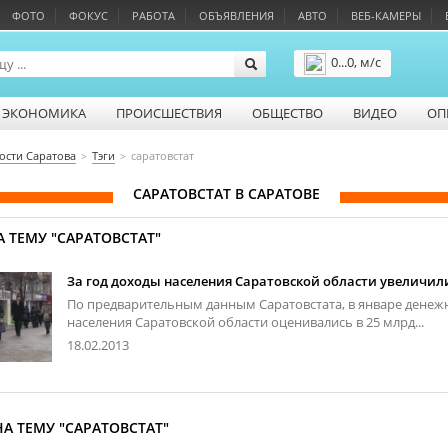
ФОТО
ФОКУС
РАБОТА
ОБЪЯВЛЕНИЯ
АВТО
ВЕБ-КАМЕРЫ
0...0, м/с
Подробнее
ЭКОНОМИКА
ПРОИСШЕСТВИЯ
ОБЩЕСТВО
ВИДЕО
ОП
ости Саратова
Тэги
саратовстат
САРАТОВСТАТ В САРАТОВЕ
 ТЕМУ "САРАТОВСТАТ"
За год доходы населения Саратовской области увеличили
По предварительным данным Саратовстата, в январе дене
населения Саратовской области оценивались в 25 млрд...
18.02.2013
А ТЕМУ "САРАТОВСТАТ"