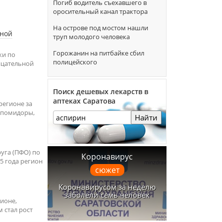
Погиб водитель съехавшего в
оросительный канал трактора
На острове под мостом нашли
ьной
труп молодого человека
Горожанин на питбайке сбил
ки по
полицейского
ицательной
Поиск дешевых лекарств в
аптеках Саратова
регионе за
 помидоры,
Найти
уга (ПФО) по
Коронавирус
5 года регион
сюжет
Коронавирусом за неделю
заболели семь человек
гионе,
 стал рост