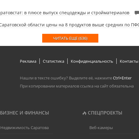
ратовстат: в плюсе выпуск спецодежды и стройматериалов
Саратовской области цены на 8 продуктов выше средних по П
ЧИТАТЬ ЕЩЕ (636)
Реклама
Статистика
Конфиденциальность
Контакты
Нашли в тексте ошибку? Выделите её, нажмите
Ctrl+Enter
При копировании материалов ссылка на сайт обязательна
БИЗНЕС И ФИНАНСЫ
СПЕЦПРОЕКТЫ
Недвижимость Саратова
Веб-камеры