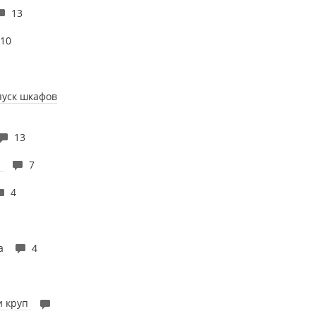
13
10
1
пуск шкафов
13
и
7
4
ла
4
и круп