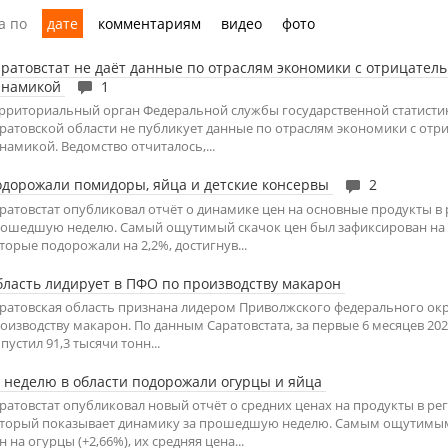
а по
дате
комментариям
видео
фото
ратовстат не даёт данные по отраслям экономики с отрицател
инамикой
1
рриториальный орган Федеральной службы государственной статисти
ратовской области не публикует данные по отраслям экономики с отр
намикой. Ведомство отчиталось,...
дорожали помидоры, яйца и детские консервы
2
ратовстат опубликовал отчёт о динамике цен на основные продукты в 
ошедшую неделю. Самый ощутимый скачок цен был зафиксирован на
торые подорожали на 2,2%, достигнув...
ласть лидирует в ПФО по производству макарон
ратовская область признана лидером Приволжского федерального окр
оизводству макарон. По данным Саратовстата, за первые 6 месяцев 202
пустил 91,3 тысячи тонн...
 неделю в области подорожали огурцы и яйца
ратовстат опубликовал новый отчёт о средних ценах на продукты в ре
торый показывает динамику за прошедшую неделю. Самым ощутимым
н на огурцы (+2,66%), их средняя цена...