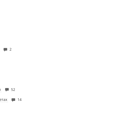
1
%
2
и
52
четах
14