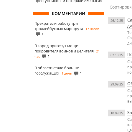
преступников" и потеряли 850 тысяч
Сортировк
КОММЕНТАРИИ
Са
26.12.25
Прекратили работу три
д
троллейбусных маршрута
17 часов
Те
1
Са
ди
В город привезут мощи
покровителя воинов и целителя
21
По
02.10.25
1
час
Са
пр
В области стало больше
ко
госслужащих
1
1 день
Об
29.09.25
Са
пр
вы
За
18.09.25
Са
ко
це