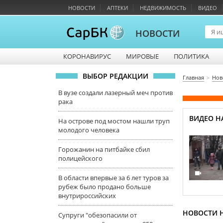
НОВОСТИ
АПТЕКИ
НЕДВИЖИМОСТЬ
ВИДЕО
НОВОСТИ
КОРОНАВИРУС
МИРОВЫЕ
ПОЛИТИКА
ВЫБОР РЕДАКЦИИ
Главная
Нов
В вузе создали лазерный меч против
рака
ВИДЕО НА
На острове под мостом нашли труп
молодого человека
Горожанин на питбайке сбил
полицейского
В области впервые за 6 лет туров за
рубеж было продано больше
внутрироссийских
НОВОСТИ Н
Супруги "обезопасили от