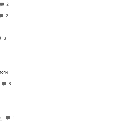
2
2
3
алоги
3
ов
1