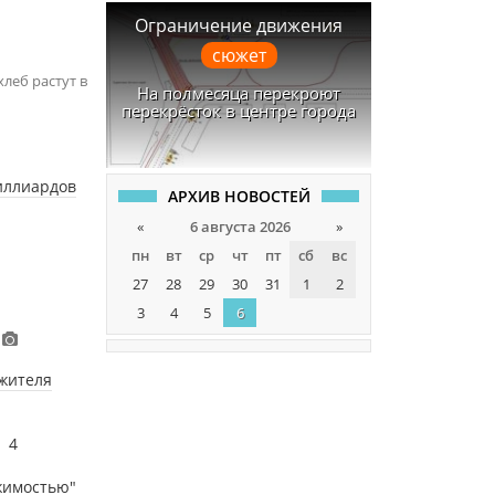
Ограничение движения
сюжет
леб растут в
На полмесяца перекроют
перекрёсток в центре города
иллиардов
АРХИВ НОВОСТЕЙ
«
6 августа 2026
»
пн
вт
ср
чт
пт
сб
вс
27
28
29
30
31
1
2
3
4
5
6
 жителя
4
ижимостью"