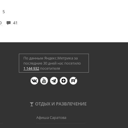
5
ФО
41
По данным Яндекс.Метрика за
последние 30 дней нас посетило
1 144 932
посетителя
ОТДЫХ И РАЗВЛЕЧЕНИЕ
Афиша Саратова