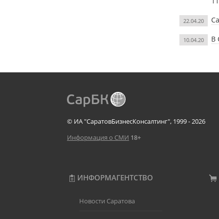
11
Са
22.04.20
В 
10.04.20
© ИА "СаратовБизнесКонсалтинг", 1999 - 2026
Информация о СМИ
18+
ИНФОРМАГЕНТСТВО
Новости Саратова