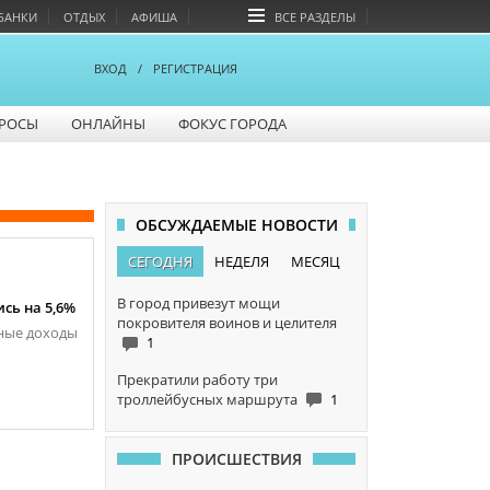
БАНКИ
ОТДЫХ
АФИША
ВСЕ РАЗДЕЛЫ
ВХОД
/
РЕГИСТРАЦИЯ
РОСЫ
ОНЛАЙНЫ
ФОКУС ГОРОДА
ОБСУЖДАЕМЫЕ НОВОСТИ
СЕГОДНЯ
НЕДЕЛЯ
МЕСЯЦ
В город привезут мощи
сь на 5,6%
покровителя воинов и целителя
жные доходы
1
Прекратили работу три
троллейбусных маршрута
1
ПРОИСШЕСТВИЯ