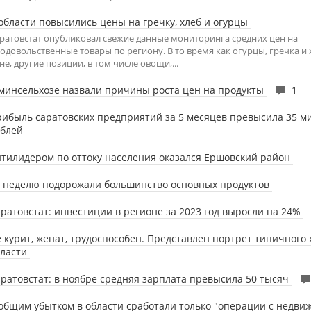
области повысились цены на гречку, хлеб и огурцы
ратовстат опубликовал свежие данные мониторинга средних цен на
одовольственные товары по региону. В то время как огурцы, гречка и х
не, другие позиции, в том числе овощи,...
минсельхозе назвали причины роста цен на продукты
1
ибыль саратовских предприятий за 5 месяцев превысила 35 м
ублей
тилидером по оттоку населения оказался Ершовский район
 неделю подорожали большинство основных продуктов
ратовстат: инвестиции в регионе за 2023 год выросли на 24%
 курит, женат, трудоспособен. Представлен портрет типичного
бласти
ратовстат: в ноябре средняя зарплата превысила 50 тысяч
общим убытком в области сработали только "операции с недв