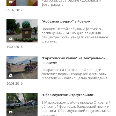
искусства. Саратовские художники и
фотографы ...
09.02.2017
"Арбузная феерия" в Ровном
Прошел Шестой арбузный фестиваль,
посвященный 247-му дню рождения
райцентра. Гости увидели карнавальное
шествие...
19.09.2016
"Саратовский калач" на Театральной
площади
В Саратове на Театральной площади
состоялся первый городской фестиваль
"Саратовский калач", целью проведения...
29.08.2016
"Обермоунжский треугольник"
В Марксовском районе прошел Открытый
областной фестиваль бардовской песни и
шансона "Обермоунжский треугольник"....