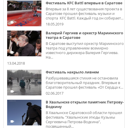
Фестиваль KFC Battl впервые в Саратове
Впервые за 8 лет существования проекта в
Саратове прошел фестиваль музыки и
спорта KFC Battl. Каждый год он собирает...
18.05.2019
Валерий Гергиев и оркестр Мариинского
театра в Саратове
В Саратове выступил оркестр Мариинского
театра под управлением всемирно
известного дирижера Валерия Гергиева.
На...
13.04.2018
Фестиваль накрыло ливнем
Разбушевавшаяся стихия не остановила
благотворительный праздник. Впервые в
Саратове прошел фестиваль «От Сердца к...
02.06.2017
В Хвалынске открыли памятник Петрову-
Водкину
В Хвалынске Саратовской области прошел
фестиваль "Хвалынские этюды Кузьмы
Сергеевича Петрова-Водкина",
посвященный...