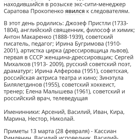
находившийся в розыске экс-сити-менеджер
Саратова Прокопенко
явился
к следователям.
В этот день родились: Джозеф Пристли (1733-
1804), английский священник, философ и химик;
Антон Макаренко (1888-1939), советский
писатель, педагог; Ирина Бугримова (1910-
2001), артистка цирка (дрессировщица львов),
первая в СССР женщина-дрессировщик; Сергей
Михалков (1913- 2009), русский советский поэт,
драматург; Ирина Алферова (1951), советская,
российская актриса театра и кино; Зинэтула
Билялетдинов (1955), советский хоккеист,
тренер; Елена Малышева (1961), советский и
российский врач, телеведущая
Именинники: Арсений, Василий, Иван, Кира,
Марина, Нестор, Николай.
Приметы 13 марта (28 февраля) - Кассиан
Римлянин. Василий исповедник. Василий-