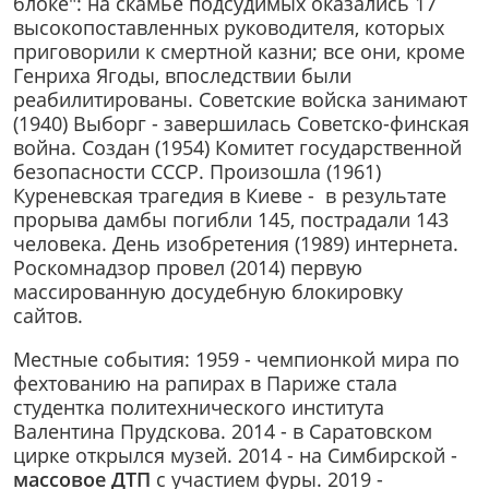
блоке": на скамье подсудимых оказались 17
высокопоставленных руководителя, которых
приговорили к смертной казни; все они, кроме
Генриха Ягоды, впоследствии были
реабилитированы. Советские войска занимают
(1940) Выборг - завершилась Советско-финская
война. Создан (1954) Комитет государственной
безопасности СССР. Произошла (1961)
Куреневская трагедия в Киеве - в результате
прорыва дамбы погибли 145, пострадали 143
человека. День изобретения (1989) интернета.
Роскомнадзор провел (2014) первую
массированную досудебную блокировку
сайтов.
Местные события: 1959 - чемпионкой мира по
фехтованию на рапирах в Париже стала
студентка политехнического института
Валентина Прудскова. 2014 - в Саратовском
цирке открылся музей. 2014 - на Симбирской -
массовое ДТП
с участием фуры. 2019 -