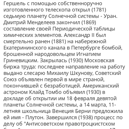
Гершель с помощью собственноручно
изготовленного телескопа открыл (1781)
седьмую планету Солнечной системы - Уран.
Дмитрий Менделеев закончил (1869)
составление своей Периодической таблицы
химических элементов. Александр II был
смертельно ранен (1881) на набережной
Екатерининского канала в Петербурге бомбой,
брошенной народовольцем Игнатием
Гриневицким. Закрылась (1930) Московская
биржа труда: последнее направление на работу
выдано слесарю Михаилу Шкунову, Советский
Союз объявлен первой в мире страной,
покончившей с безработицей. Американский
астроном Клайд Томбо объявил (1930) в
докладе об открытии им 18 февраля девятой
планеты Солнечной системы, а 14 марта, 11-
летняя школьница Венеция Берни предложила
ей имя - Плутон. Завершился (1938) процесс по
делу об "Антисоветском правотроцкистском