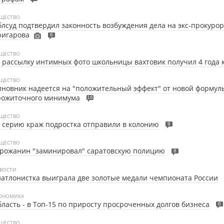
ЩЕСТВО
лсуд подтвердил законность возбуждения дела на экс-прокуро
ригарова
6
ЩЕСТВО
 рассылку интимных фото школьницы вахтовик получил 4 года 
ЩЕСТВО
новник надеется на "положительный эффект" от новой формул
рожиточного минимума
16
ЩЕСТВО
 серию краж подростка отправили в колонию
9
ЩЕСТВО
орожанин "заминировал" саратовскую полицию
8
ВОСТИ
атлонистка выиграла две золотые медали чемпионата России
ОНОМИКА
ласть - в Топ-15 по приросту просроченных долгов бизнеса
6
ЩЕСТВО