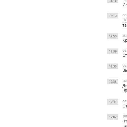
13:15
Из
ОБ
13:10
Ц
те
ЭК
12:50
Кр
ОБ
12:39
Ст
ОБ
12:36
Вы
ЭК
12:33
Де
2
ОБ
12:31
От
АВ
12:02
Чт
ш