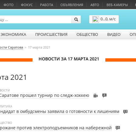
ФОТО
ФОКУС
РАБОТА
ОБЪЯВЛЕНИЯ
АВТО
ВЕБ-КАМЕРЫ
0...0, м/с
Подробнее
ЭКОНОМИКА
ПРОИСШЕСТВИЯ
ОБЩЕСТВО
ВИДЕО
ОП
ости Саратова
17 марта 2021
НОВОСТИ ЗА 17 МАРТА 2021
рта 2021
ВОСТИ
Саратове прошел турнир по следж-хоккею
4
ЛИТИКА
ндидат в омбудсмены заявила о готовности к лишениям
13
ЩЕСТВО
рожане против электроподъемников на набережной
16