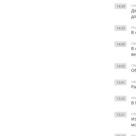
ОБ
14:39
Де
д
НЕ
14:29
В 
ОБ
14:09
В 
в
ОБ
14:05
Об
ОБ
13:41
Ра
НЕ
13:25
В 
ОБ
13:21
Из
м
НО