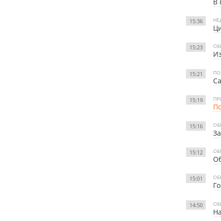
В 
НЕ
15:36
Ци
ОБ
15:23
Из
ПО
15:21
Са
ПР
15:19
По
ОБ
15:16
За
ОБ
15:12
О
ОБ
15:01
Го
ОБ
14:50
На