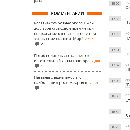
рака
НО
18:00
Об
КОММЕНТАРИИ
ОБ
17:34
Чи
Росавиакосмос внес около 1 млн.
долларов страховой премии при
страховании ответственности при
НО
17:25
Пл
затоплении станции "Мир"
2 дня
2
ОБ
17:11
На
Погиб водитель съехавшего в
оросительный канал трактора
2 дня
ОБ
17:07
1
Ещ
Названы специальности с
АВ
17:02
наибольшим ростом зарплат
2 дня
"Г
1
ОБ
16:39
Ст
ОБ
16:32
В 
НЕ
16:26