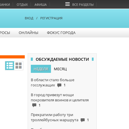
БАНКИ
ОТДЫХ
АФИША
ВСЕ РАЗДЕЛЫ
ВХОД
/
РЕГИСТРАЦИЯ
РОСЫ
ОНЛАЙНЫ
ФОКУС ГОРОДА
ОБСУЖДАЕМЫЕ НОВОСТИ
НЕДЕЛЯ
МЕСЯЦ
В области стало больше
госслужащих
1
В город привезут мощи
покровителя воинов и целителя
1
Прекратили работу три
троллейбусных маршрута
1