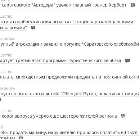
 саратовского "Автодора" уволен главный тренер Херберт
6
ЩЕСТВО
ентры соцоблсуживания оснастят "стационарозамещающими
хнологиями"
2
ОНОМИКА
упный агрохолдинг заявил о покупке "Саратовского хлебокомби
ЩЕСТВО
артует третий этап программы туристического кешбэка
8
ЩЕСТВО
платы многодетным предложили продлить на постоянной осно
ОНОМИКА
путат о выплатах на детей: "Обещает Путин, оплачивает нищи
8
ЩЕСТВО
 коронавируса умерло еще шестеро жителей региона
23
ТО
обы продать машину, нарушителю пришлось оплатить 60 тыся
трафам
6