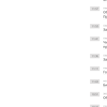
ОБ
11:57
Об
П
ОБ
11:53
За
ОБ
11:41
Чи
п
ОБ
11:36
За
ОБ
11:11
Г
НО
11:03
Би
ЭК
10:51
Об
ОБ
10:10