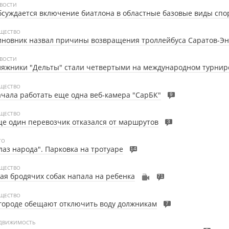
ВОСТИ
суждается включение биатлона в областные базовые виды спо
ЩЕСТВО
новник назвал причины возвращения троллейбуса Саратов-Эн
ВОСТИ
яжники "Дельты" стали четвертыми на международном турнир
ЩЕСТВО
чала работать еще одна веб-камера "СарБК"
9
ЩЕСТВО
е один перевозчик отказался от маршрутов
3
ТО
лаз народа". Парковка на тротуаре
14
ЩЕСТВО
ая бродячих собак напала на ребенка
71
ЩЕСТВО
городе обещают отключить воду должникам
7
ДВИЖИМОСТЬ