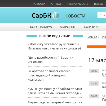
НОВОСТИ
АПТЕКИ
НЕДВИЖИМОСТЬ
ВИДЕО
НОВОСТИ
КОРОНАВИРУС
МИРОВЫЕ
ПОЛИТИКА
ВЫБОР РЕДАКЦИИ
Главная
Нов
Работнику зажевало руку станком.
Из-за вранья он чуть не лишился её
"День разоблачения". Заметки
17 ма
киномана
НО
В Саратове появился сталкер,
20:07
В 
преследующий женщин с
колясками
ПО
18:51
Ка
Кумысную поляну обработают ядом
для защиты от мышиной лихорадки
ОБ
18:07
Го
В вузе создали лазерный меч против