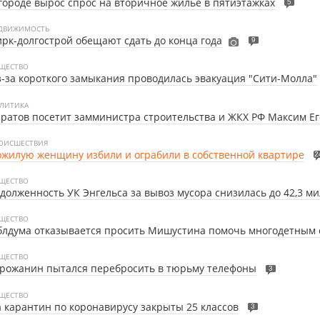
городе вырос спрос на вторичное жилье в пятиэтажках
5
ДВИЖИМОСТЬ
рк-долгострой обещают сдать до конца года
9
ЩЕСТВО
-за короткого замыкания проводилась эвакуация "Сити-Молла"
ЛИТИКА
ратов посетит замминистра строительства и ЖКХ РФ Максим Е
ОИСШЕСТВИЯ
жилую женщину избили и ограбили в собственной квартире
2
ЩЕСТВО
долженность УК Энгельса за вывоз мусора снизилась до 42,3 м
ЩЕСТВО
блдума отказывается просить Мишустина помочь многодетным
ЩЕСТВО
рожанин пытался перебросить в тюрьму телефоны
3
ЩЕСТВО
 карантин по коронавирусу закрыты 25 классов
3