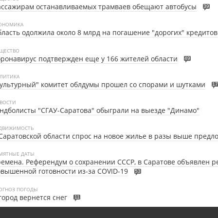
ассажирам останавливаемых трамваев обещают автобусы
39
ОНОМИКА
ласть одолжила около 8 млрд на погашение "дорогих" кредитов
ЩЕСТВО
ронавирус подтвержден еще у 166 жителей области
49
ЛИТИКА
ультурный" комитет облдумы прошел со спорами и шутками
17
ВОСТИ
ндболисты "СГАУ-Саратова" обыграли на выезде "Динамо"
ДВИЖИМОСТЬ
Саратовской области спрос на новое жилье в разы выше предл
МЯТНЫЕ ДАТЫ
емена. Референдум о сохранении СССР, в Саратове объявлен 
вышенной готовности из-за COVID-19
53
ОГНОЗ ПОГОДЫ
город вернется снег
11