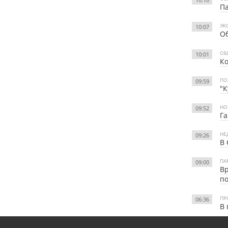
П
ЭК
10:07
Об
ОБ
10:01
Ко
ПО
09:59
"К
НО
09:52
Га
НЕ
09:26
В 
ПА
09:00
Вр
по
ПР
06:36
В 