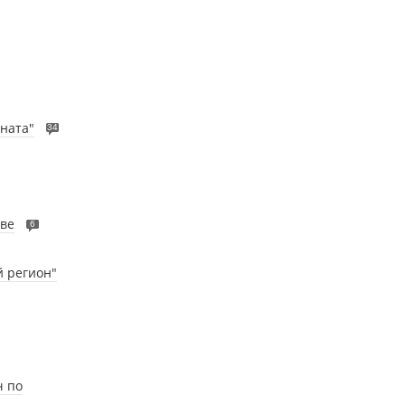
ната"
34
ве
6
й регион"
ч по