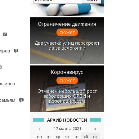
Ограничение движения
сюжет
2
Два участка улиц перекроют
из-за велогонки
горов
5
4
Коронавирус
сюжет
иллиона
Отмечен небольшой рост
заболевших ОРВИ и
 семьям
коронавирусом
4
АРХИВ НОВОСТЕЙ
«
17 марта 2021
»
пн
вт
ср
чт
пт
сб
вс