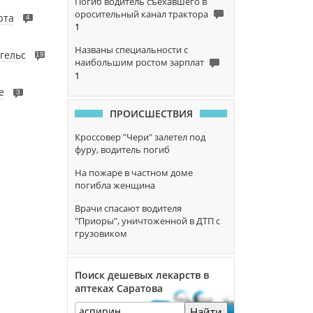
Погиб водитель съехавшего в
оросительный канал трактора
рта
4
1
Названы специальности с
гельс
19
наибольшим ростом зарплат
1
е
3
ПРОИСШЕСТВИЯ
Кроссовер "Чери" залетел под
фуру, водитель погиб
На пожаре в частном доме
погибла женщина
Врачи спасают водителя
"Приоры", уничтоженной в ДТП с
грузовиком
Поиск дешевых лекарств в
аптеках Саратова
Найти