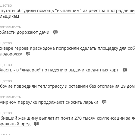
ЩЕСТВО
путаты обсудили помощь "выпавшим" из реестра пострадавши
ольщикам
ДВИЖИМОСТЬ
области дорожают дачи
18
ЩЕСТВО
сквере героев Краснодона попросили сделать площадку для соб
елодорожку
16
ЩЕСТВО
ласть - в "лидерах" по падению выдачи кредитных карт
6
ЩЕСТВО
бочие повредили теплотрассу и оставили без отопления 29 дом
ДВИЖИМОСТЬ
Мирном переулке продолжают сносить ларьки
40
ЩЕСТВО
бивший женщину выплатит почти 270 тысяч компенсации за л
оральный вред
1
ВОСТИ