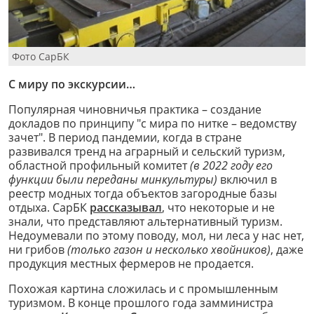
Фото СарБК
С миру по экскурсии…
Популярная чиновничья практика – создание
докладов по принципу "с мира по нитке – ведомству
зачет". В период пандемии, когда в стране
развивался тренд на аграрный и сельский туризм,
областной профильный комитет
(в 2022 году его
функции были переданы минкультуры)
включил в
реестр модных тогда объектов загородные базы
отдыха. СарБК
рассказывал
, что некоторые и не
знали, что представляют альтернативный туризм.
Недоумевали по этому поводу, мол, ни леса у нас нет,
ни грибов
(только газон и несколько хвойников)
, даже
продукция местных фермеров не продается.
Похожая картина сложилась и с промышленным
туризмом. В конце прошлого года замминистра