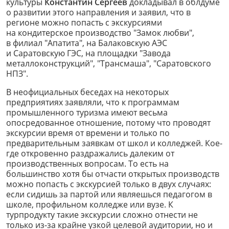
культуры
Константин Сергеев
докладывал в облдуме
о развитии этого направления и заявил, что в
регионе можно попасть с экскурсиями
на кондитерское производство "Замок любви",
в филиал "Апатита", на Балаковскую АЭС
и Саратовскую ГЭС, на площадки "Завода
металлоконструкций", "Трансмаша", "Саратовского
НПЗ".
В неофициальных беседах на некоторых
предприятиях заявляли, что к программам
промышленного туризма имеют весьма
опосредованное отношение, потому что проводят
экскурсии время от времени и только по
предварительным заявкам от школ и колледжей. Кое-
где откровенно раздражались далеким от
производственных вопросам. То есть на
большинство хотя бы отчасти открытых производств
можно попасть с экскурсией только в двух случаях:
если сидишь за партой или являешься педагогом в
школе, профильном колледже или вузе. К
турпродукту такие экскурсии сложно отнести не
только из-за крайне узкой целевой аудитории, но и