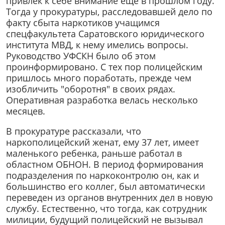
привлек к себе внимание еще в прошлом году.
Тогда у прокуратуры, расследовавшей дело по
факту сбыта наркотиков учащимся
спецфакультета Саратовского юридического
института МВД, к нему имелись вопросы.
Руководство УФСКН было об этом
проинформировано. С тех пор полицейским
пришлось много поработать, прежде чем
изобличить "оборотня" в своих рядах.
Оперативная разработка велась несколько
месяцев.
В прокуратуре рассказали, что
наркополицейский женат, ему 37 лет, имеет
маленького ребенка, раньше работал в
областном ОБНОН. В период формирования
подразделения по наркоконтролю он, как и
большинство его коллег, был автоматически
переведен из органов внутренних дел в новую
службу. Естественно, что тогда, как сотрудник
милиции, будущий полицейский не вызывал