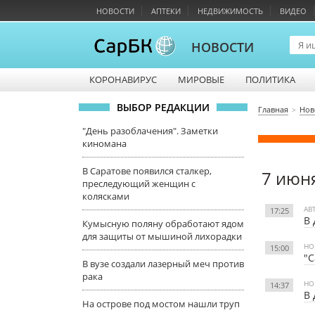
НОВОСТИ
АПТЕКИ
НЕДВИЖИМОСТЬ
ВИДЕО
НОВОСТИ
КОРОНАВИРУС
МИРОВЫЕ
ПОЛИТИКА
ВЫБОР РЕДАКЦИИ
Главная
Нов
"День разоблачения". Заметки
киномана
В Саратове появился сталкер,
7 июн
преследующий женщин с
колясками
АВ
17:25
В 
Кумысную поляну обработают ядом
для защиты от мышиной лихорадки
НО
15:00
"С
В вузе создали лазерный меч против
рака
НО
14:37
В 
На острове под мостом нашли труп