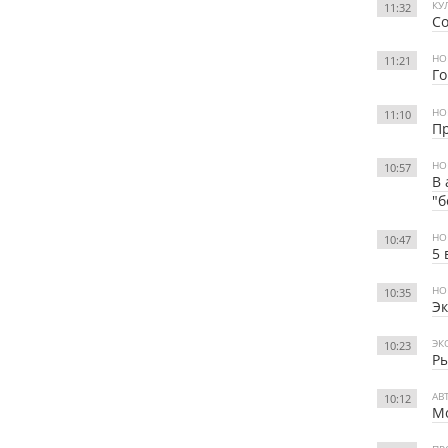
КУ
11:32
Со
НО
11:21
Го
НО
11:10
Пр
НО
10:57
В 
"б
НО
10:47
5 
НО
10:35
Эк
ЭК
10:23
Ры
АВ
10:12
Мо