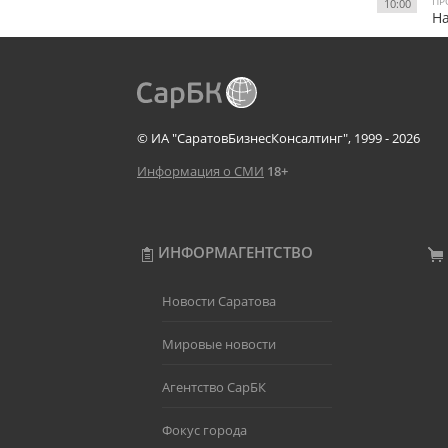
ПР
10:00
Н
© ИА "СаратовБизнесКонсалтинг", 1999 - 2026
Информация о СМИ
18+
ИНФОРМАГЕНТСТВО
Новости Саратова
Мировые новости
Агентство СарБК
Фокус города