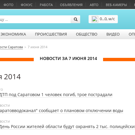
ФОТО
ФОКУС
РАБОТА
ОБЪЯВЛЕНИЯ
АВТО
ВЕБ-КАМЕРЫ
0...0, м/с
Подробнее
ЭКОНОМИКА
ПРОИСШЕСТВИЯ
ОБЩЕСТВО
ВИДЕО
ОП
ости Саратова
7 июня 2014
НОВОСТИ ЗА 7 ИЮНЯ 2014
я 2014
ТО
ДТП под Саратовом 1 человек погиб, трое пострадали
ВОСТИ
аратовводоканал" сообщает о плановом отключении воды
ВОСТИ
День России жителей области будут охранять 2 тыс. полицейски