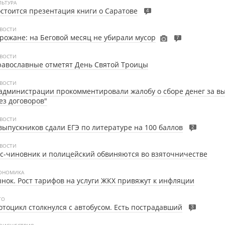
ЛЬТУРА
стоится презентация книги о Саратове
4
ВОСТИ
рожане: на Беговой месяц не убирали мусор
7
ВОСТИ
авославные отметят День Святой Троицы
ВОСТИ
администрации прокомментировали жалобу о сборе денег за в
ез договоров"
ВОСТИ
выпускников сдали ЕГЭ по литературе на 100 баллов
2
ВОСТИ
с-чиновник и полицейский обвиняются во взяточничестве
ОНОМИКА
нок. Рост тарифов на услуги ЖКХ привяжут к инфляции
ТО
тоцикл столкнулся с автобусом. Есть пострадавший
3