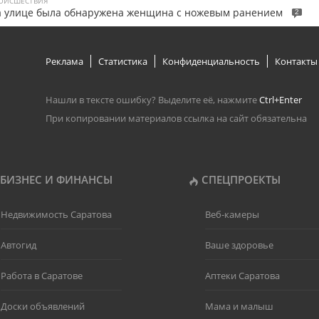
ОИСШЕСТВИЯ
а улице была обнаружена женщина с ножевым ранением
2
Реклама
Статистика
Конфиденциальность
Контакты
Нашли в тексте ошибку? Выделите её, нажмите
Ctrl+Enter
При копировании материалов ссылка на сайт обязательна
БИЗНЕС И ФИНАНСЫ
СПЕЦПРОЕКТЫ
Недвижимость Саратова
Веб-камеры
Автогид
Ваше здоровье
Работа в Саратове
Аптеки Саратова
Доски объявлений
Мама и малыш