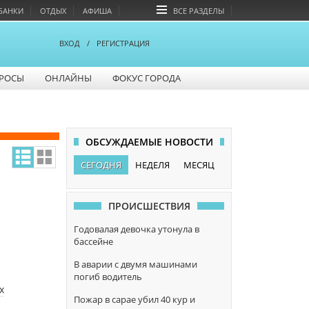
БАНКИ
ОТДЫХ
АФИША
ВСЕ РАЗДЕЛЫ
ВХОД
/
РЕГИСТРАЦИЯ
РОСЫ
ОНЛАЙНЫ
ФОКУС ГОРОДА
ОБСУЖДАЕМЫЕ НОВОСТИ
СЕГОДНЯ
НЕДЕЛЯ
МЕСЯЦ
ПРОИСШЕСТВИЯ
Годовалая девочка утонула в
бассейне
В аварии с двумя машинами
погиб водитель
х
Пожар в сарае убил 40 кур и