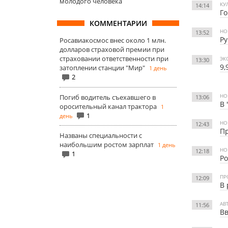
молодого человека
КУ
14:14
Го
КОММЕНТАРИИ
НО
13:52
Ру
Росавиакосмос внес около 1 млн.
долларов страховой премии при
страховании ответственности при
ЭК
13:30
9,
затоплении станции "Мир"
1 день
2
НО
Погиб водитель съехавшего в
13:06
В 
оросительный канал трактора
1
1
день
НО
12:43
Пр
Названы специальности с
наибольшим ростом зарплат
1 день
НО
12:18
1
Ро
ПР
12:09
В 
АВ
11:56
Вв