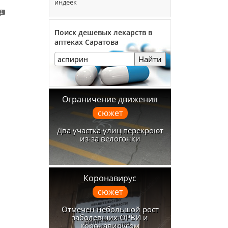
индеек
1
Поиск дешевых лекарств в
аптеках Саратова
Найти
Ограничение движения
сюжет
Два участка улиц перекроют
из-за велогонки
Коронавирус
сюжет
Отмечен небольшой рост
заболевших ОРВИ и
коронавирусом