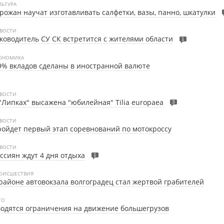
ЛЬТУРА
рожан научат изготавливать салфетки, вазы, панно, шкатулки
ВОСТИ
ководитель СУ СК встретится с жителями области
1
ОНОМИКА
9% вкладов сделаны в иностранной валюте
ВОСТИ
"Липках" высажена "юбилейная" Tilia europaea
3
ВОСТИ
ойдет первый этап соревнований по мотокроссу
ВОСТИ
ссиян ждут 4 дня отдыха
1
ОИСШЕСТВИЯ
районе автовокзала волгоградец стал жертвой грабителей
ТО
одятся ограничения на движение большегрузов