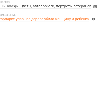
ЩЕСТВО
нь Победы. Цветы, автопробеги, портреты ветеранов
ОИСШЕСТВИЯ
горпарке упавшее дерево убило женщину и ребенка
1