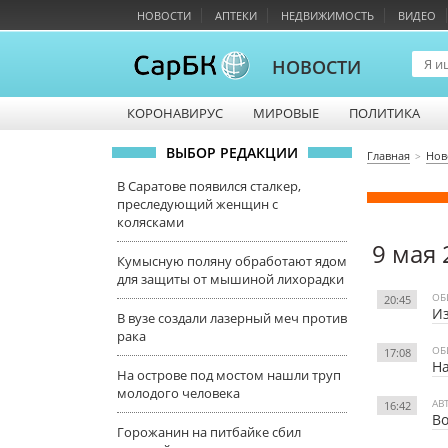
НОВОСТИ
АПТЕКИ
НЕДВИЖИМОСТЬ
ВИДЕО
НОВОСТИ
КОРОНАВИРУС
МИРОВЫЕ
ПОЛИТИКА
ВЫБОР РЕДАКЦИИ
Главная
Нов
В Саратове появился сталкер,
преследующий женщин с
колясками
9 мая 
Кумысную поляну обработают ядом
для защиты от мышиной лихорадки
ОБ
20:45
Из
В вузе создали лазерный меч против
рака
ОБ
17:08
На
На острове под мостом нашли труп
молодого человека
АВ
16:42
Во
Горожанин на питбайке сбил