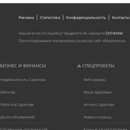
Реклама
Статистика
Конфиденциальность
Контакты
Нашли в тексте ошибку? Выделите её, нажмите
Ctrl+Enter
При копировании материалов ссылка на сайт обязательна
БИЗНЕС И ФИНАНСЫ
СПЕЦПРОЕКТЫ
Недвижимость Саратова
Веб-камеры
Автогид
Ваше здоровье
Работа в Саратове
Аптеки Саратова
Доски объявлений
Мама и малыш
Справочник организаций
Консультации Саратова