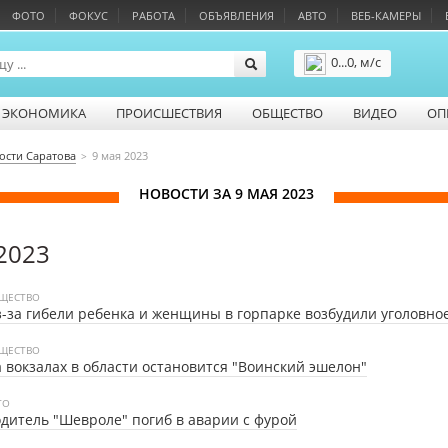
ФОТО
ФОКУС
РАБОТА
ОБЪЯВЛЕНИЯ
АВТО
ВЕБ-КАМЕРЫ
0...0, м/с
Подробнее
ЭКОНОМИКА
ПРОИСШЕСТВИЯ
ОБЩЕСТВО
ВИДЕО
ОП
ости Саратова
9 мая 2023
НОВОСТИ ЗА 9 МАЯ 2023
2023
ЩЕСТВО
-за гибели ребенка и женщины в горпарке возбудили уголовно
ЩЕСТВО
 вокзалах в области остановится "Воинский эшелон"
ТО
дитель "Шевроле" погиб в аварии с фурой