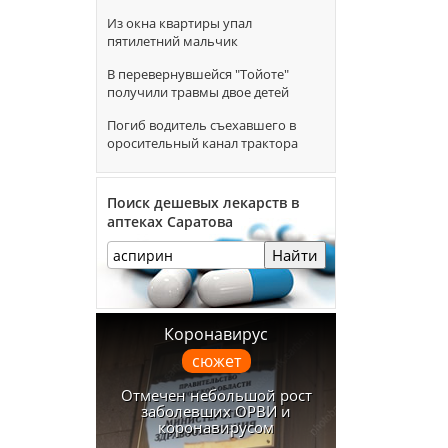
Из окна квартиры упал
пятилетний мальчик
В перевернувшейся "Тойоте"
получили травмы двое детей
Погиб водитель съехавшего в
оросительный канал трактора
Поиск дешевых лекарств в
аптеках Саратова
Найти
Коронавирус
сюжет
Отмечен небольшой рост
заболевших ОРВИ и
коронавирусом