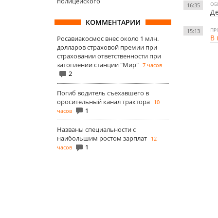
полицейского
ОБ
16:35
Де
КОММЕНТАРИИ
ПР
15:13
В 
Росавиакосмос внес около 1 млн.
долларов страховой премии при
страховании ответственности при
затоплении станции "Мир"
7 часов
2
Погиб водитель съехавшего в
оросительный канал трактора
10
1
часов
Названы специальности с
наибольшим ростом зарплат
12
1
часов