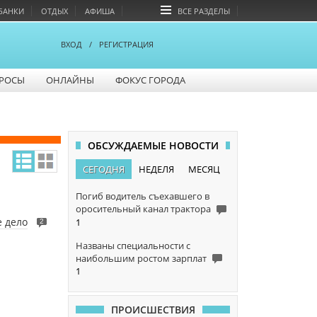
БАНКИ
ОТДЫХ
АФИША
ВСЕ РАЗДЕЛЫ
ВХОД
/
РЕГИСТРАЦИЯ
РОСЫ
ОНЛАЙНЫ
ФОКУС ГОРОДА
ОБСУЖДАЕМЫЕ НОВОСТИ
СЕГОДНЯ
НЕДЕЛЯ
МЕСЯЦ
Погиб водитель съехавшего в
оросительный канал трактора
е дело
1
2
Названы специальности с
наибольшим ростом зарплат
1
ПРОИСШЕСТВИЯ