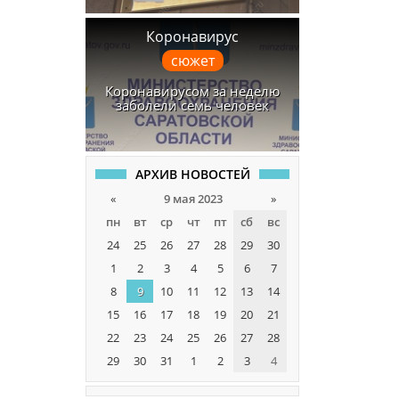
Коронавирус
сюжет
Коронавирусом за неделю
заболели семь человек
АРХИВ НОВОСТЕЙ
«
9 мая 2023
»
пн
вт
ср
чт
пт
сб
вс
24
25
26
27
28
29
30
1
2
3
4
5
6
7
8
9
10
11
12
13
14
15
16
17
18
19
20
21
22
23
24
25
26
27
28
29
30
31
1
2
3
4