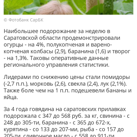
© Фотобанк СарБК
Наибольшее подорожание за неделю в
Саратовской области продемонстрировали
огурцы - на 4%, полукопченая и варено-
копченая колбасы (2,9), баранина (1,6) и творог
- на 1,3%. Таковы оперативные данные
регионального управления статистики.
Лидерами по снижению цены стали помидоры
(-2,7 п.п.), морковь (2,6), свекла (2,4), лук (2,1%).
Также боле чем на 1 п.п. подешевели бананы и
яйца.
За 4 года говядина на саратовских прилавках
подорожала с 347 до 568 руб. за кг, свинина - с
248 до 305-ти, баранина - с 365 до 672-х,
курятина - со 133 до 207-ми, рыба - со 157 до
205-ти, сливочное масло - с 558 до 911-ти,