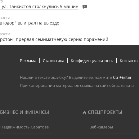
ТО
 ул. Танкистов столкнулись 5 машин
2
ВОСТИ
втодор" выиграл на выезде
ВОСТИ
Протон" прервал семиматчевую серию поражений
Реклама
Статистика
Конфиденциальность
Контакты
Нашли в тексте ошибку? Выделите её, нажмите
Ctrl+Enter
При копировании материалов ссылка на сайт обязательна
БИЗНЕС И ФИНАНСЫ
СПЕЦПРОЕКТЫ
Недвижимость Саратова
Веб-камеры