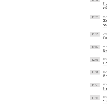
Пр
с
НО
12:26
Же
за
ЭК
12:20
Г
НО
12:07
Бу
НО
12:06
На
НО
11:52
В 
ПО
11:50
На
НО
11:47
"3