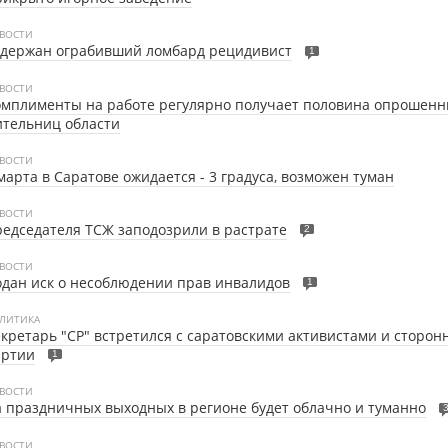
ВОСТИ
адержан ограбивший ломбард рецидивист
1
ВОСТИ
мплименты на работе регулярно получает половина опрошенн
тельниц области
ВОСТИ
марта в Саратове ожидается - 3 градуса, возможен туман
ВОСТИ
едседателя ТСЖ заподозрили в растрате
2
ВОСТИ
дан иск о несоблюдении прав инвалидов
1
ЛИТИКА
кретарь "СР" встретился с саратовскими активистами и сторо
артии
1
ВОСТИ
 праздничных выходных в регионе будет облачно и туманно
ВОСТИ