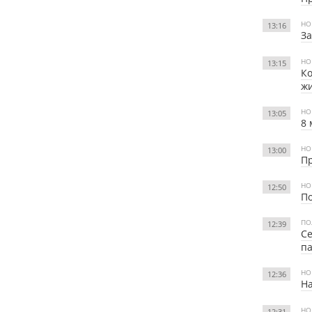
НО
13:16
З
НО
13:15
Ко
жи
НО
13:05
8 
НО
13:00
Пр
НО
12:50
По
ПО
12:39
Се
п
НО
12:36
На
НО
12:31