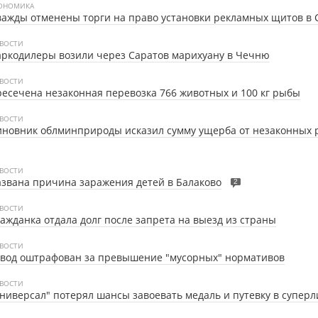
ОНОМИКА
ажды отменены торги на право установки рекламных щитов в 
ВОСТИ
ркодилеры возили через Саратов марихуану в Чечню
ВОСТИ
есечена незаконная перевозка 766 животных и 100 кг рыбы
ВОСТИ
новник облминприроды исказил сумму ущерба от незаконных 
ВОСТИ
звана причина заражения детей в Балаково
2
ВОСТИ
ажданка отдала долг после запрета на выезд из страны
ВОСТИ
авод оштрафован за превышение "мусорных" нормативов
ВОСТИ
ниверсал" потерял шансы завоевать медаль и путевку в суперл