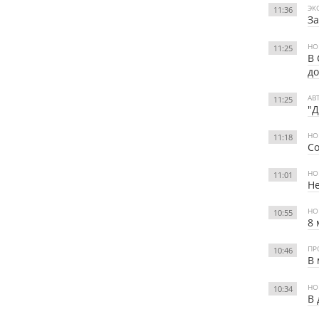
ЭК
11:36
За
НО
11:25
В 
д
АВ
11:25
"Д
НО
11:18
Со
НО
11:01
Не
НО
10:55
8 
ПР
10:46
В 
НО
10:34
В 