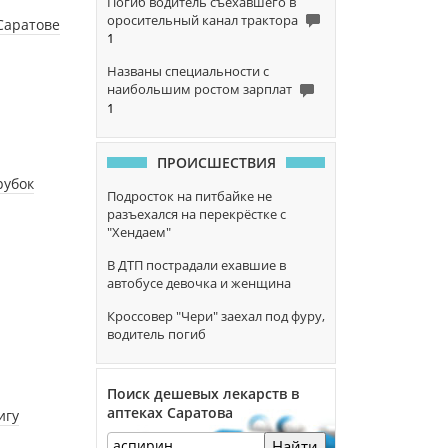
Погиб водитель съехавшего в
оросительный канал трактора
Саратове
1
Названы специальности с
наибольшим ростом зарплат
1
ПРОИСШЕСТВИЯ
рубок
Подросток на питбайке не
разъехался на перекрёстке с
"Хендаем"
В ДТП пострадали ехавшие в
автобусе девочка и женщина
Кроссовер "Чери" заехал под фуру,
водитель погиб
Поиск дешевых лекарств в
аптеках Саратова
игу
Найти