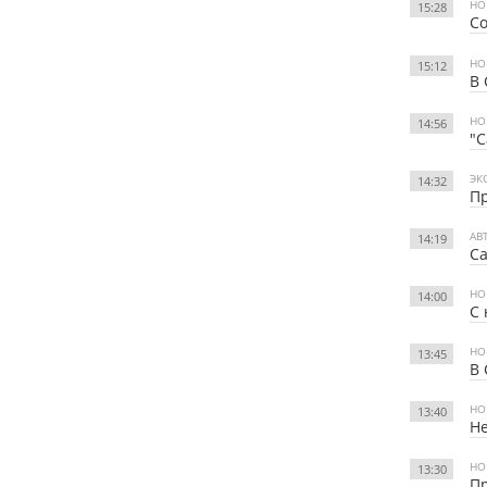
НО
15:28
Со
НО
15:12
В 
НО
14:56
"С
ЭК
14:32
П
АВ
14:19
Са
НО
14:00
С 
НО
13:45
В 
НО
13:40
Не
НО
13:30
Пр