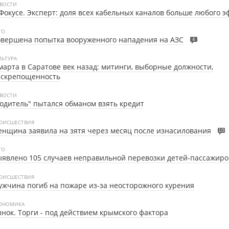
ВОСТИ
Фокусе.
Эксперт: доля всех кабельных каналов больше любого э
ТО
вершена попытка вооруженного нападения на АЗС
4
ЛЬТУРА
марта в Саратове век назад: митинги, выборные должности,
аскрепощенность
ВОСТИ
одитель" пытался обманом взять кредит
ОИСШЕСТВИЯ
нщина заявила на зятя через месяц после изнасилования
10
ТО
явлено 105 случаев неправильной перевозки детей-пассажиро
ОИСШЕСТВИЯ
жчина погиб на пожаре из-за неосторожного курения
ОНОМИКА
нок. Торги - под действием крымского фактора