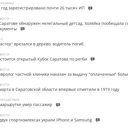
ОНОМИКА
 год зарегистрировано почти 26 тысяч ИП
2
ВОСТИ
Саратове обнаружен нелегальный детсад. Хозяйка пообещала с
окументы
6
ТО
астер" врезался в дерево, водитель погиб
ВОСТИ
стоится открытый Кубок Саратова по регби
1
ВОСТИ
вролог частной клиники наказан за выдачу "оплаченных" бол
ВОСТИ
марта в Саратовской области впервые отметили в 1919 году
ОИСШЕСТВИЯ
маршрутке умер пассажир
3
ВОСТИ
двух спорткомлексах украли iPhone и Samsung
1