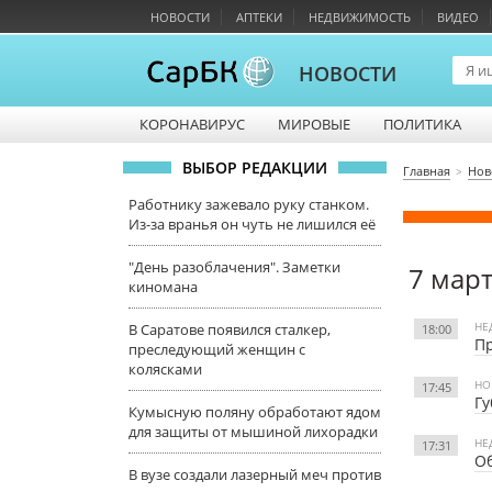
НОВОСТИ
АПТЕКИ
НЕДВИЖИМОСТЬ
ВИДЕО
НОВОСТИ
КОРОНАВИРУС
МИРОВЫЕ
ПОЛИТИКА
ВЫБОР РЕДАКЦИИ
Главная
Нов
Работнику зажевало руку станком.
Из-за вранья он чуть не лишился её
"День разоблачения". Заметки
7 март
киномана
НЕ
В Саратове появился сталкер,
18:00
Пр
преследующий женщин с
колясками
НО
17:45
Гу
Кумысную поляну обработают ядом
для защиты от мышиной лихорадки
НЕ
17:31
Об
В вузе создали лазерный меч против