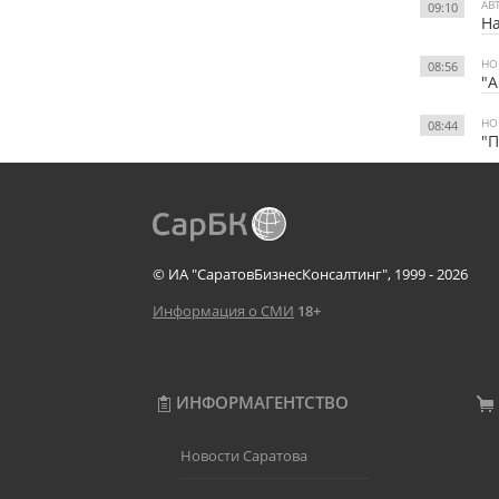
АВ
09:10
На
НО
08:56
"А
НО
08:44
"
© ИА "СаратовБизнесКонсалтинг", 1999 - 2026
Информация о СМИ
18+
ИНФОРМАГЕНТСТВО
Новости Саратова