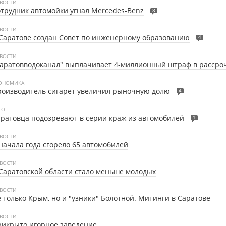
ВОСТИ
трудник автомойки угнал Mercedes-Benz
3
ВОСТИ
Саратове создан Совет по инженерному образованию
4
ВОСТИ
аратовводоканал" выплачивает 4-миллионный штраф в рассро
ОНОМИКА
роизводитель сигарет увеличил рыночную долю
4
ТО
ратовца подозревают в серии краж из автомобилей
1
ВОСТИ
начала года сгорело 65 автомобилей
ВОСТИ
Саратовской области стало меньше молодых
ВОСТИ
 только Крым, но и "узники" Болотной. Митинги в Саратове
ВОСТИ
икрыто игорное заведение