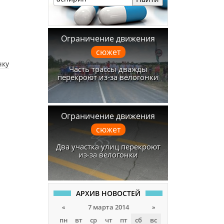
Ограничение движения
сюжет
чку
Часть трассы дважды
перекроют из-за велогонки
Ограничение движения
сюжет
Два участка улиц перекроют
из-за велогонки
АРХИВ НОВОСТЕЙ
«
7 марта 2014
»
пн
вт
ср
чт
пт
сб
вс