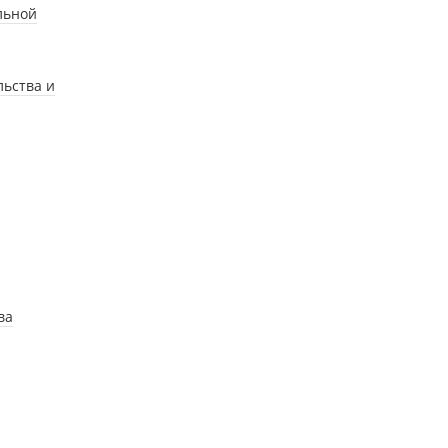
льной
ьства и
ва