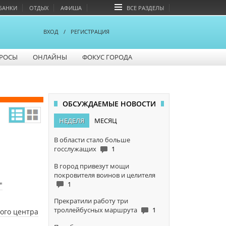
БАНКИ
ОТДЫХ
АФИША
ВСЕ РАЗДЕЛЫ
ВХОД
/
РЕГИСТРАЦИЯ
РОСЫ
ОНЛАЙНЫ
ФОКУС ГОРОДА
ОБСУЖДАЕМЫЕ НОВОСТИ
НЕДЕЛЯ
МЕСЯЦ
В области стало больше
госслужащих
1
В город привезут мощи
покровителя воинов и целителя
1
"
Прекратили работу три
троллейбусных маршрута
1
ого центра