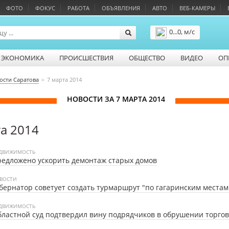
ФОТО
ФОКУС
РАБОТА
ОБЪЯВЛЕНИЯ
АВТО
ВЕБ-КАМЕРЫ
0...0, м/с
Подробнее
ЭКОНОМИКА
ПРОИСШЕСТВИЯ
ОБЩЕСТВО
ВИДЕО
ОП
ости Саратова
7 марта 2014
НОВОСТИ ЗА 7 МАРТА 2014
а 2014
ДВИЖИМОСТЬ
едложено ускорить демонтаж старых домов
ВОСТИ
бернатор советует создать турмаршрут "по гагаринским местам
ДВИЖИМОСТЬ
ластной суд подтвердил вину подрядчиков в обрушении торгов