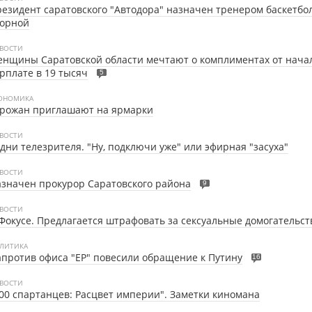
езидент саратовского "Автодора" назначен тренером баскетбо
борной
ВОСТИ
нщины Саратовской области мечтают о комплиментах от начал
рплате в 19 тысяч
5
ОНОМИКА
орожан приглашают на ярмарки
ВОСТИ
дни телезрителя. "Ну, подключи уже" или эфирная "засуха"
ВОСТИ
значен прокурор Саратовского района
9
ВОСТИ
Фокусе.
Предлагается штрафовать за сексуальные домогательст
ЛИТИКА
против офиса "ЕР" повесили обращение к Путину
16
ВОСТИ
00 спартанцев: Расцвет империи". Заметки киномана