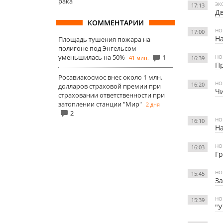
рака
ЭК
17:13
Дв
КОММЕНТАРИИ
НО
17:00
На
Площадь тушения пожара на
полигоне под Энгельсом
уменьшилась на 50%
1
НО
41 мин.
16:39
Пр
Росавиакосмос внес около 1 млн.
НО
16:20
долларов страховой премии при
Чи
страховании ответственности при
затоплении станции "Мир"
2 дня
2
НО
16:10
На
НО
16:03
Гр
НО
15:45
З
НО
15:39
"У