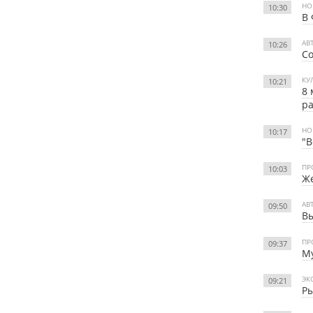
НО
10:30
В 
АВ
10:26
Со
КУ
10:21
8 
р
НО
10:17
"В
ПР
10:03
Же
АВ
09:50
Вы
ПР
09:37
Му
ЭК
09:21
Ры