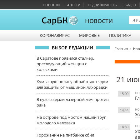
НОВОСТИ
АПТЕКИ
НЕДВИЖИМОСТЬ
ВИДЕО
НОВОСТИ
КОРОНАВИРУС
МИРОВЫЕ
ПОЛИТИКА
ВЫБОР РЕДАКЦИИ
Главная
Нов
В Саратове появился сталкер,
преследующий женщин с
колясками
21 ию
Кумысную поляну обработают ядом
для защиты от мышиной лихорадки
НО
15:00
Гл
В вузе создали лазерный меч против
рака
НО
14:44
Же
На острове под мостом нашли труп
молодого человека
НО
14:30
Ух
Горожанин на питбайке сбил
ав