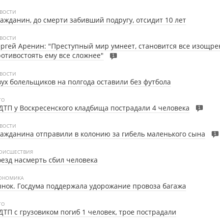
ВОСТИ
ажданин, до смерти забивший подругу, отсидит 10 лет
ВОСТИ
ргей Аренин: "Преступный мир умнеет, становится все изощре
отивостоять ему все сложнее"
1
ВОСТИ
ух болельщиков на полгода оставили без футбола
ТО
ДТП у Воскресенского кладбища пострадали 4 человека
1
ВОСТИ
ажданина отправили в колонию за гибель маленького сына
1
ОИСШЕСТВИЯ
езд насмерть сбил человека
ОНОМИКА
нок. Госдума поддержала удорожание провоза багажа
ТО
ДТП с грузовиком погиб 1 человек, трое пострадали