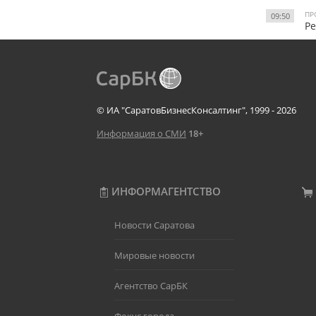
ПР
09:50
Ре
© ИА "СаратовБизнесКонсалтинг", 1999 - 2026
Информация о СМИ
18+
ИНФОРМАГЕНТСТВО
Новости Саратова
Мировые новости
Агентство СарБК