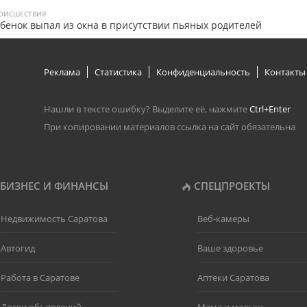
ОИСШЕСТВИЯ
бенок выпал из окна в присутствии пьяных родителей
Реклама
Статистика
Конфиденциальность
Контакты
Нашли в тексте ошибку? Выделите её, нажмите
Ctrl+Enter
При копировании материалов ссылка на сайт обязательна
БИЗНЕС И ФИНАНСЫ
СПЕЦПРОЕКТЫ
Недвижимость Саратова
Веб-камеры
Автогид
Ваше здоровье
Работа в Саратове
Аптеки Саратова