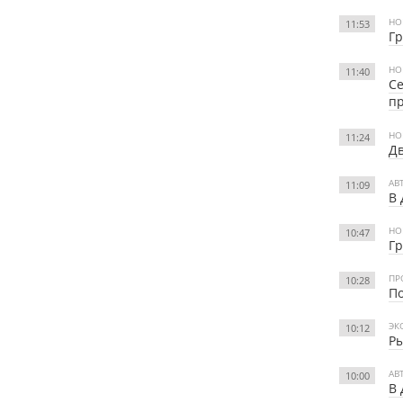
НО
11:53
Гр
НО
11:40
Се
пр
НО
11:24
Дв
АВ
11:09
В 
НО
10:47
Гр
ПР
10:28
По
ЭК
10:12
Ры
АВ
10:00
В 