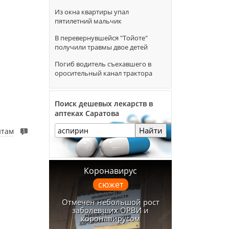
Из окна квартиры упал
пятилетний мальчик
В перевернувшейся "Тойоте"
получили травмы двое детей
Погиб водитель съехавшего в
оросительный канал трактора
Поиск дешевых лекарств в
аптеках Саратова
Найти
нтам
1
Коронавирус
сюжет
Отмечен небольшой рост
заболевших ОРВИ и
коронавирусом