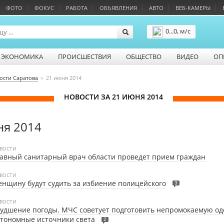
ФОТО
ФОКУС
РАБОТА
ОБЪЯВЛЕНИЯ
АВТО
ВЕБ-КАМЕРЫ
0...0, м/с
Подробнее
ЭКОНОМИКА
ПРОИСШЕСТВИЯ
ОБЩЕСТВО
ВИДЕО
ОП
ости Саратова
21 июня 2014
НОВОСТИ ЗА 21 ИЮНЯ 2014
ня 2014
ВОСТИ
авный санитарный врач области проведет прием граждан
ВОСТИ
нщину будут судить за избиение полицейского
3
ВОСТИ
удшение погоды. МЧС советует подготовить непромокаемую од
тономные источники света
2