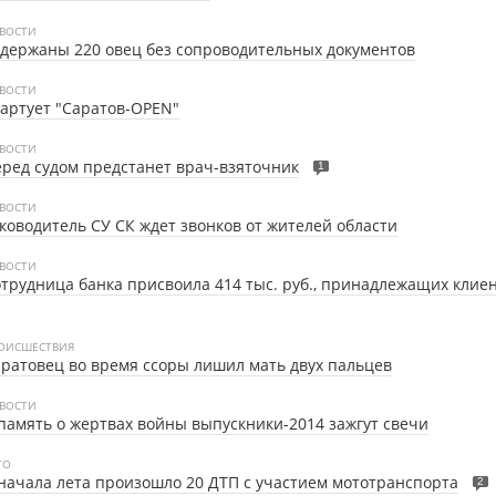
ВОСТИ
держаны 220 овец без сопроводительных документов
ВОСТИ
артует "Саратов-OPEN"
ВОСТИ
ред судом предстанет врач-взяточник
1
ВОСТИ
ководитель СУ СК ждет звонков от жителей области
ВОСТИ
трудница банка присвоила 414 тыс. руб., принадлежащих клие
ОИСШЕСТВИЯ
ратовец во время ссоры лишил мать двух пальцев
ВОСТИ
память о жертвах войны выпускники-2014 зажгут свечи
ТО
начала лета произошло 20 ДТП с участием мототранспорта
2