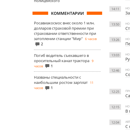
полицейского
НО
14:11
За
КОММЕНТАРИИ
Росавиакосмос внес около 1 млн.
НО
13:50
Ст
долларов страховой премии при
страховании ответственности при
затоплении станции "Мир"
6 часов
НО
13:26
Пе
2
НО
Погиб водитель съехавшего в
13:03
Ру
оросительный канал трактора
9
1
часов
НО
12:46
Со
Названы специальности с
наибольшим ростом зарплат
11
1
часов
ПР
12:25
Са
НО
12:15
В 
АВ
12:04
С 