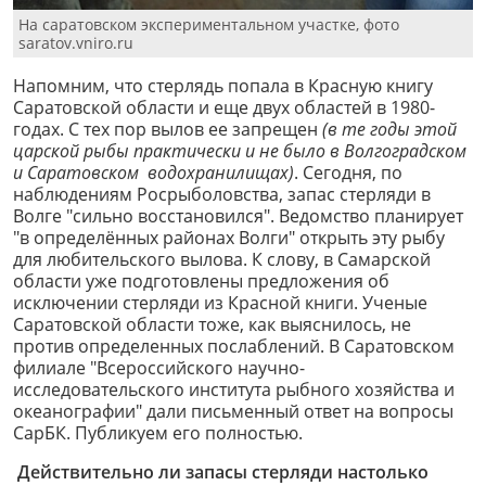
На саратовском экспериментальном участке, фото
saratov.vniro.ru
Напомним, что стерлядь попала в Красную книгу
Саратовской области и еще двух областей в 1980-
годах. С тех пор вылов ее запрещен
(в те годы этой
царской рыбы практически и не было в Волгоградском
и Саратовском водохранилищах)
. Сегодня, по
наблюдениям Росрыболовства, запас стерляди в
Волге "сильно восстановился". Ведомство планирует
"в определённых районах Волги" открыть эту рыбу
для любительского вылова. К слову, в Самарской
области уже подготовлены предложения об
исключении стерляди из Красной книги. Ученые
Саратовской области тоже, как выяснилось, не
против определенных послаблений. В Саратовском
филиале "Всероссийского научно-
исследовательского института рыбного хозяйства и
океанографии" дали письменный ответ на вопросы
СарБК. Публикуем его полностью.
Действительно ли запасы стерляди настолько