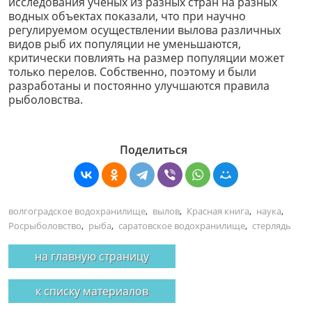
исследования ученых из разных стран на разных
водных объектах показали, что при научно
регулируемом осуществлении вылова различных
видов рыб их популяции не уменьшаются,
критически повлиять на размер популяции может
только перелов. Собственно, поэтому и были
разработаны и постоянно улучшаются правила
рыболовства.
Поделиться
волгоградское водохранилище
,
вылов
,
Красная книга
,
наука
,
Росрыболовство
,
рыба
,
саратовское водохранилище
,
стерлядь
на главную страницу
к списку материалов