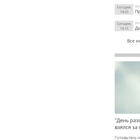
НО
Сегодня,
Пр
14:23
НО
Сегодня,
Ди
14:15
Все н
"День раз
взялся за
Готовьтесь 