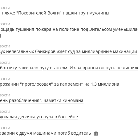
ВОСТИ
 пляже "Покорителей Волги" нашли труп мужчины
ВОСТИ
ощадь тушения пожара на полигоне под Энгельсом уменьшила
ВОСТИ
ух нелегальных банкиров ждёт суд за миллиардные махинации
ВОСТИ
ботнику зажевало руку станком. Из-за вранья он чуть не лишил
ВОСТИ
рожанин "проголосовал" за капремонт на 1,3 миллиона
ВОСТИ
ень разоблачения". Заметки киномана
ВОСТИ
довалая девочка утонула в бассейне
ВОСТИ
аварии с двумя машинами погиб водитель