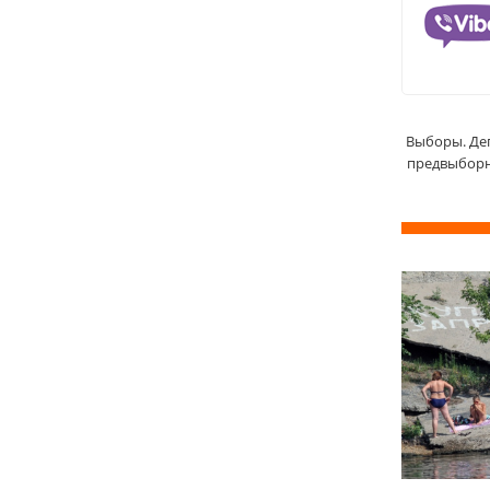
Выборы. Деп
предвыборн