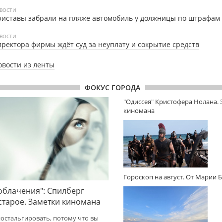
ВОСТИ
иставы забрали на пляже автомобиль у должницы по штрафам
ВОСТИ
ректора фирмы ждёт суд за неуплату и сокрытие средств
овости из ленты
ФОКУС ГОРОДА
"Одиссея" Кристофера Нолана.
киномана
Гороскоп на август. От Марии 
облачения": Спилберг
 старое. Заметки киномана
ностальгировать, потому что вы