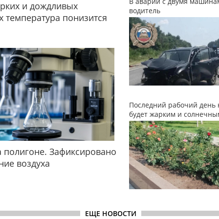
В аварии с двумя машина
рких и дождливых
водитель
 температура понизится
Последний рабочий день 
будет жарким и солнечны
 полигоне. Зафиксировано
ние воздуха
ЕЩЕ НОВОСТИ