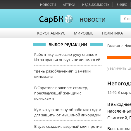
НОВОСТИ
АПТЕКИ
НЕДВИЖИМОСТЬ
ВИДЕО
НОВОСТИ
КОРОНАВИРУС
МИРОВЫЕ
ПОЛИТИКА
ВЫБОР РЕДАКЦИИ
Главная
Нов
Работнику зажевало руку станком.
Из-за вранья он чуть не лишился её
увеличить 
"День разоблачения". Заметки
киномана
Непогода
В Саратове появился сталкер,
15:49, 6 март
преследующий женщин с
колясками
В выходные
Кумысную поляну обработают ядом
населенных
для защиты от мышиной лихорадки
Озинский, 
В вузе создали лазерный меч против
Восстановл