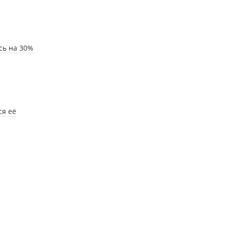
сь на 30%
ся её