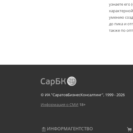
узнаете его 
характерной
умению созд
до пика и от
также по опт
© ИА "СаратовБизнесКонсалтинг", 1999 - 2026
Информация о СМИ
18+
ИНФОРМАГЕНТСТВО