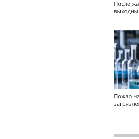
После жа
выходных
Пожар на
загрязне