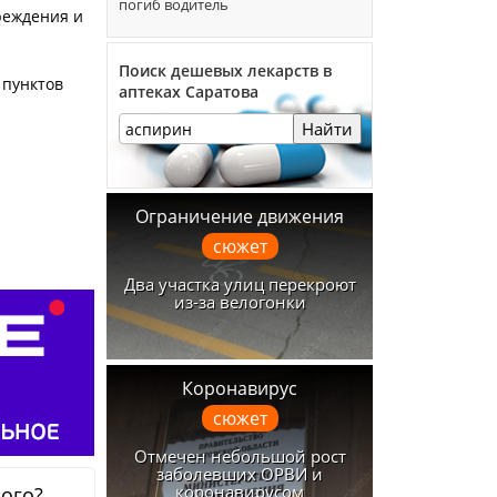
погиб водитель
реждения и
Поиск дешевых лекарств в
 пунктов
аптеках Саратова
Найти
Ограничение движения
сюжет
Два участка улиц перекроют
из-за велогонки
Коронавирус
сюжет
Отмечен небольшой рост
заболевших ОРВИ и
коронавирусом
ного?