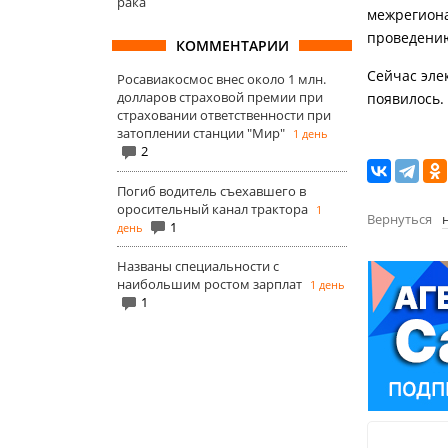
рака
межрегиона
проведени
КОММЕНТАРИИ
Сейчас эле
Росавиакосмос внес около 1 млн.
долларов страховой премии при
появилось.
страховании ответственности при
затоплении станции "Мир"
1 день
2
Погиб водитель съехавшего в
оросительный канал трактора
1
Вернуться
1
день
Названы специальности с
наибольшим ростом зарплат
1 день
1