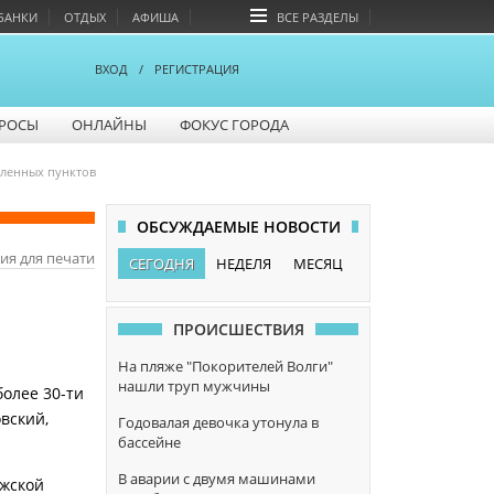
БАНКИ
ОТДЫХ
АФИША
ВСЕ РАЗДЕЛЫ
ВХОД
/
РЕГИСТРАЦИЯ
РОСЫ
ОНЛАЙНЫ
ФОКУС ГОРОДА
еленных пунктов
ОБСУЖДАЕМЫЕ НОВОСТИ
ия для печати
СЕГОДНЯ
НЕДЕЛЯ
МЕСЯЦ
ПРОИСШЕСТВИЯ
На пляже "Покорителей Волги"
нашли труп мужчины
более 30-ти
вский,
Годовалая девочка утонула в
бассейне
В аварии с двумя машинами
лжской