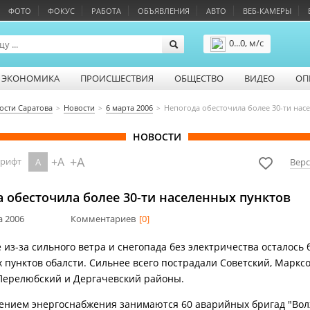
ФОТО
ФОКУС
РАБОТА
ОБЪЯВЛЕНИЯ
АВТО
ВЕБ-КАМЕРЫ
0...0, м/с
Подробнее
ЭКОНОМИКА
ПРОИСШЕСТВИЯ
ОБЩЕСТВО
ВИДЕО
ОП
ости Саратова
Новости
6 марта 2006
Непогода обесточила более 30-ти нас
НОВОСТИ
+A
+A
шрифт
A
Верс
 обесточила более 30-ти населенных пунктов
а 2006
Комментариев
[0]
 из-за сильного ветра и снегопада без электричества осталось 
 пунктов обалсти. Сильнее всего пострадали Советский, Марксо
Перелюбский и Дергачевский районы.
ением энергоснабжения занимаются 60 аварийных бригад "Во