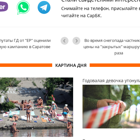
Снимайте на телефон, присылайте 
читайте на СарБК.
утаты ГД от "ЕР" оценили
Во время снегопада частни
ую кампанию в Саратове
цены на "закрытых" маршрут
раза
КАРТИНА ДНЯ
Годовалая девочка утонул