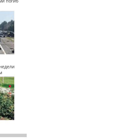
ми погиб
недели
м