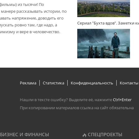
(фильмы) из тысячи! По
 манере рассказывать истории, по
авать напряжение, доводить его
Сериал "Бухта вдов". Заметки 
пускать ровно там, где надо, а
имизму и вере в человечество.
Реклама
Статистика
Конфиденциальность
Контакты
Нашли в тексте ошибку? Выделите её, нажмите
Ctrl+Enter
При копировании материалов ссылка на сайт обязательна
БИЗНЕС И ФИНАНСЫ
СПЕЦПРОЕКТЫ