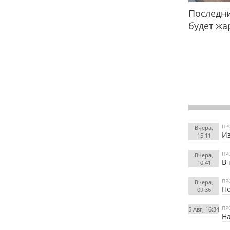
Последни
будет жа
ПР
Вчера,
Из
15:11
ПР
Вчера,
В 
10:41
ПР
Вчера,
По
09:36
ПР
5 Авг, 16:34
На