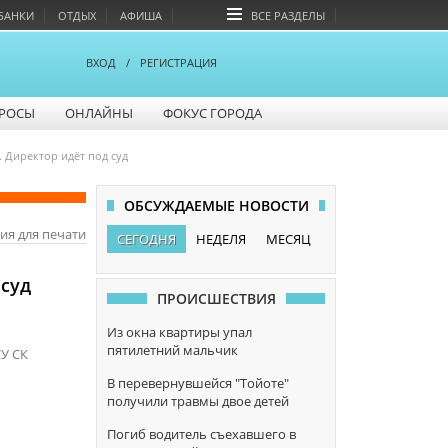
БАНКИ
ОТДЫХ
АФИША
ВСЕ РАЗДЕЛЫ
ВХОД
/
РЕГИСТРАЦИЯ
РОСЫ
ОНЛАЙНЫ
ФОКУС ГОРОДА
 Директор идёт под суд
ОБСУЖДАЕМЫЕ НОВОСТИ
ия для печати
СЕГОДНЯ
НЕДЕЛЯ
МЕСЯЦ
 суд
ПРОИСШЕСТВИЯ
Из окна квартиры упал
пятилетний мальчик
СУ СК
В перевернувшейся "Тойоте"
получили травмы двое детей
Погиб водитель съехавшего в