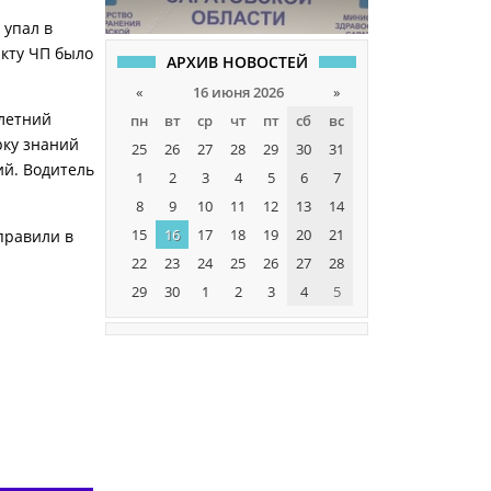
 упал в
акту ЧП было
АРХИВ НОВОСТЕЙ
«
16 июня 2026
»
-летний
пн
вт
ср
чт
пт
сб
вс
рку знаний
25
26
27
28
29
30
31
ий. Водитель
1
2
3
4
5
6
7
8
9
10
11
12
13
14
15
16
17
18
19
20
21
правили в
22
23
24
25
26
27
28
29
30
1
2
3
4
5