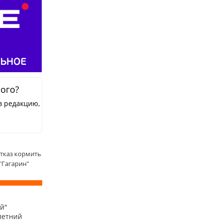
ного?
в редакцию,
тказ кормить
"Гагарин"
й"
летний