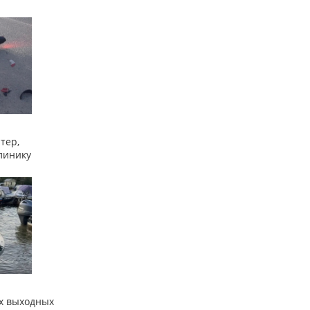
тер,
линику
х выходных