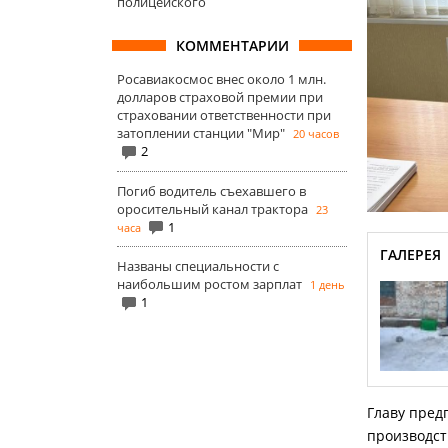
полицейского
КОММЕНТАРИИ
Росавиакосмос внес около 1 млн.
долларов страховой премии при
страховании ответственности при
затоплении станции "Мир"
20 часов
2
Погиб водитель съехавшего в
оросительный канал трактора
23
1
часа
ГАЛЕРЕЯ
Названы специальности с
наибольшим ростом зарплат
1 день
1
Главу пред
производст