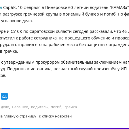
л
СарБК, 10 февраля в Пинеровке 60-летний водитель "КАМАЗа"
и разгрузке гречневой крупы в приёмный бункер и погиб. По ф
 уголовное дело.
уре и СУ СК по Саратовской области сегодня рассказали, что 46
опустил к работе сотрудника, не прошедшего обучение и прове
труда, и отправил его на рабочее место без защитных огражден
в гречке.
 с утверждённым прокурором обвинительным заключением на
уд. По данным источника, несчастный случай произошёл у ИП
ов.
 дело
,
Балашов
,
водитель
,
погиб
,
гречка
на главную страницу
к списку новостей