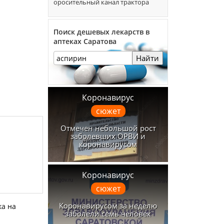
оросительный канал трактора
Поиск дешевых лекарств в
аптеках Саратова
Найти
Коронавирус
сюжет
Отмечен небольшой рост
заболевших ОРВИ и
коронавирусом
Коронавирус
сюжет
Коронавирусом за неделю
ка на
заболели семь человек