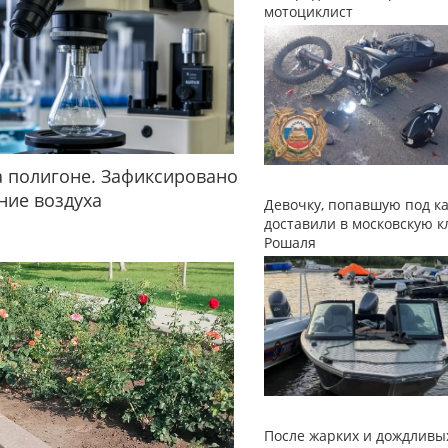
мотоциклист
 полигоне. Зафиксировано
ние воздуха
Девочку, попавшую под ка
доставили в московскую к
Рошаля
После жарких и дождливы