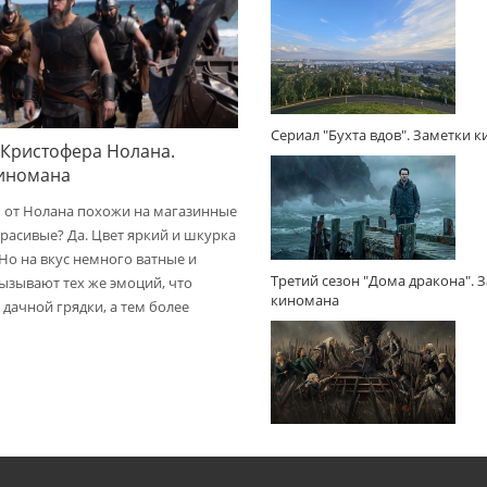
Сериал "Бухта вдов". Заметки 
 Кристофера Нолана.
киномана
 от Нолана похожи на магазинные
расивые? Да. Цвет яркий и шкурка
 Но на вкус немного ватные и
Третий сезон "Дома дракона". 
вызывают тех же эмоций, что
киномана
дачной грядки, а тем более