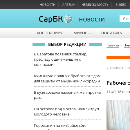
НОВОСТИ
АПТЕКИ
НЕДВИЖИМОСТЬ
ВИДЕО
НОВОСТИ
КОРОНАВИРУС
МИРОВЫЕ
ПОЛИТИКА
ВЫБОР РЕДАКЦИИ
Главная
Нов
В Саратове появился сталкер,
преследующий женщин с
колясками
увеличить 
Кумысную поляну обработают ядом
для защиты от мышиной лихорадки
Рабочего
11:49, 16 ию
В вузе создали лазерный меч против
рака
На острове под мостом нашли труп
молодого человека
Горожанин на питбайке сбил