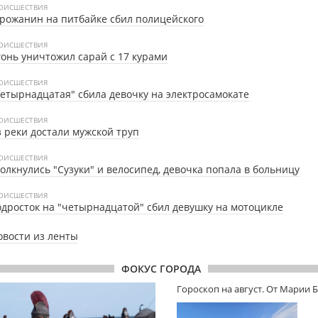
ОИСШЕСТВИЯ
рожанин на питбайке сбил полицейского
ОИСШЕСТВИЯ
онь уничтожил сарай с 17 курами
ОИСШЕСТВИЯ
етырнадцатая" сбила девочку на электросамокате
ОИСШЕСТВИЯ
 реки достали мужской труп
ОИСШЕСТВИЯ
олкнулись "Сузуки" и велосипед, девочка попала в больницу
ОИСШЕСТВИЯ
дросток на "четырнадцатой" сбил девушку на мотоцикле
овости из ленты
ФОКУС ГОРОДА
Гороскоп на август. От Марии 