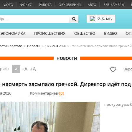
ФОТО
ФОКУС
РАБОТА
ОБЪЯВЛЕНИЯ
АВТО
ВЕБ-КАМЕРЫ
0...0, м/с
Подробнее
ЭКОНОМИКА
ПРОИСШЕСТВИЯ
ОБЩЕСТВО
ВИДЕО
ОП
ости Саратова
Новости
16 июня 2026
Рабочего насмерть засыпало гречкой.
НОВОСТИ
+A
+A
шрифт
A
Верс
 насмерть засыпало гречкой. Директор идёт под
ня 2026
Комментариев
[0]
прокуратура; 