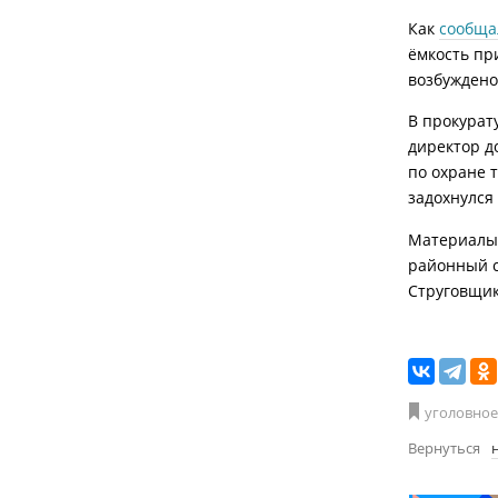
Как
сообща
ёмкость пр
возбуждено
В прокурат
директор д
по охране 
задохнулся 
Материалы
районный с
Струговщик
уголовное
Вернуться