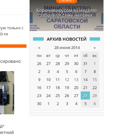
Коронавирусом за неделю
заболели семь человек
ую только с
0-ти
АРХИВ НОВОСТЕЙ
«
28 июня 2014
»
пн
вт
ср
чт
пт
сб
вс
ксировано
26
27
28
29
30
31
1
2
3
4
5
6
7
8
9
10
11
12
13
14
15
16
17
18
19
20
21
22
23
24
25
26
27
28
29
30
1
2
3
4
5
6
й"
летний