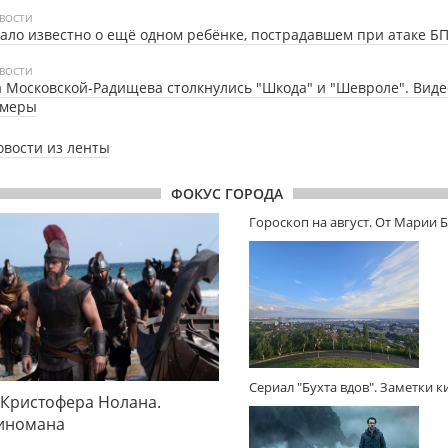
ВОСТИ
ало известно о ещё одном ребёнке, пострадавшем при атаке Б
ВОСТИ
 Московской-Радищева столкнулись "Шкода" и "Шевроле". Видео
амеры
овости из ленты
ФОКУС ГОРОДА
Гороскоп на август. От Марии 
Сериал "Бухта вдов". Заметки 
 Кристофера Нолана.
киномана