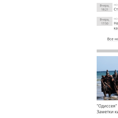
НО
Вчера,
Ст
18:21
НО
Вчера,
На
17:50
к
Все н
"Одиссея"
Заметки 