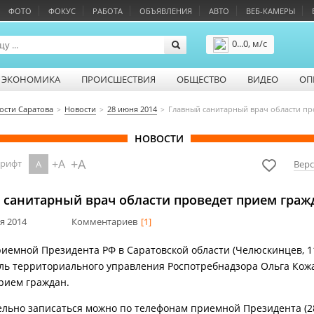
ФОТО
ФОКУС
РАБОТА
ОБЪЯВЛЕНИЯ
АВТО
ВЕБ-КАМЕРЫ
0...0, м/с
Подробнее
ЭКОНОМИКА
ПРОИСШЕСТВИЯ
ОБЩЕСТВО
ВИДЕО
ОП
ости Саратова
Новости
28 июня 2014
Главный санитарный врач области пр
НОВОСТИ
+A
+A
шрифт
A
Верс
 санитарный врач области проведет прием граж
ня 2014
Комментариев
[1]
риемной Президента РФ в Саратовской области (Челюскинцев, 1
ль территориального управления Роспотребнадзора Ольга Кож
рием граждан.
льно записаться можно по телефонам приемной Президента (28