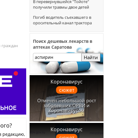
В перевернувшейся "Тойоте"
получили травмы двое детей
Погиб водитель съехавшего в
оросительный канал трактора
Поиск дешевых лекарств в
 граждан
аптеках Саратова
Найти
Коронавирус
сюжет
Отмечен небольшой рост
заболевших ОРВИ и
коронавирусом
ного?
Коронавирус
в редакцию,
сюжет