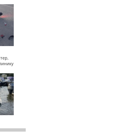
тер,
линику