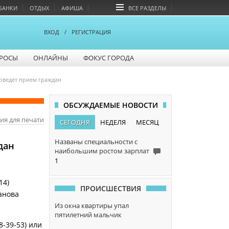
БАНКИ
ОТДЫХ
АФИША
ВСЕ РАЗДЕЛЫ
ВХОД
/
РЕГИСТРАЦИЯ
РОСЫ
ОНЛАЙНЫ
ФОКУС ГОРОДА
оведет прием граждан
ОБСУЖДАЕМЫЕ НОВОСТИ
ия для печати
СЕГОДНЯ
НЕДЕЛЯ
МЕСЯЦ
Названы специальности с
дан
наибольшим ростом зарплат
1
14)
ПРОИСШЕСТВИЯ
анова
Из окна квартиры упал
пятилетний мальчик
-39-53) или