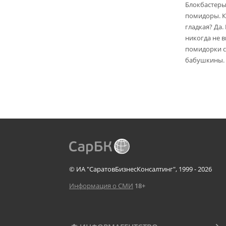
Блокбастеры
помидоры. К
гладкая? Да.
никогда не 
помидорки с 
бабушкины.
© ИА "СаратовБизнесКонсалтинг", 1999 - 2026
Информация о СМИ
18+