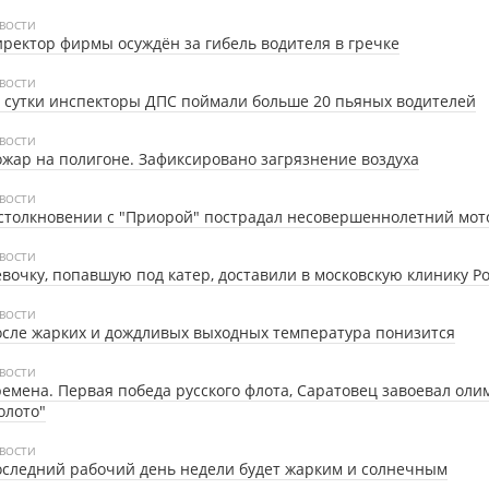
ВОСТИ
ректор фирмы осуждён за гибель водителя в гречке
ВОСТИ
 сутки инспекторы ДПС поймали больше 20 пьяных водителей
ВОСТИ
жар на полигоне. Зафиксировано загрязнение воздуха
ВОСТИ
столкновении с "Приорой" пострадал несовершеннолетний мот
ВОСТИ
вочку, попавшую под катер, доставили в московскую клинику Р
ВОСТИ
сле жарких и дождливых выходных температура понизится
ВОСТИ
емена. Первая победа русского флота, Саратовец завоевал ол
олото"
ВОСТИ
следний рабочий день недели будет жарким и солнечным