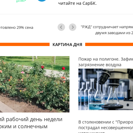
читайте на СарБК.
"РЖД" сотрудничает напрям
отовлено 29% сена
двумя заводами из 2
КАРТИНА ДНЯ
Пожар на полигоне. Зафи
загрязнение воздуха
й рабочий день недели
В столкновении с "Приоро
рким и солнечным
пострадал несовершенно