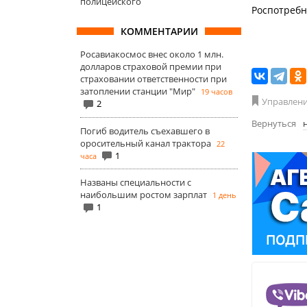
полицейского
Роспотребна
КОММЕНТАРИИ
Росавиакосмос внес около 1 млн.
долларов страховой премии при
страховании ответственности при
затоплении станции "Мир"
19 часов
Управлени
2
Вернуться
Погиб водитель съехавшего в
оросительный канал трактора
22
1
часа
Названы специальности с
наибольшим ростом зарплат
1 день
1