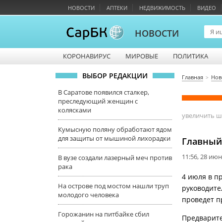
НОВОСТИ
АПТЕКИ
НЕДВИЖИМОСТЬ
ВИДЕО
НОВОСТИ
КОРОНАВИРУС
МИРОВЫЕ
ПОЛИТИКА
ВЫБОР РЕДАКЦИИ
Главная
Нов
В Саратове появился сталкер,
преследующий женщин с
колясками
увеличить 
Кумысную поляну обработают ядом
для защиты от мышиной лихорадки
Главный
11:56, 28 ию
В вузе создали лазерный меч против
рака
4 июля в п
На острове под мостом нашли труп
руководите
молодого человека
проведет п
Горожанин на питбайке сбил
Предварите