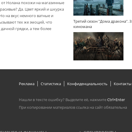
 от Нолана похожи на магазинные
расивые? Да. Цвет яркий и шкурка
 Но на вкус немного ватные и
Третий сезон "Дома дракона". 
вызывают тех же эмоций, что
киномана
дачной грядки, а тем более
Реклама
Статистика
Конфиденциальность
Контакты
Нашли в тексте ошибку? Выделите её, нажмите
Ctrl+Enter
При копировании материалов ссылка на сайт обязательна