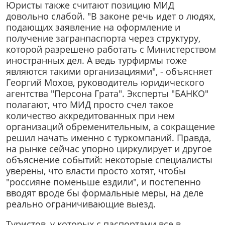
Юристы также считают позицию МИД
довольно слабой. "В законе речь идет о людях,
подающих заявление на оформление и
получение загранпаспорта через структуру,
которой разрешено работать с Министерством
иностранных дел. А ведь турфирмы тоже
являются такими организациями", - объясняет
Георгий Мохов, руководитель юридического
агентства "Персона Грата". Эксперты "БАНКО"
полагают, что МИД просто счел такое
количество аккредитованных при нем
организаций обременительным, а сокращение
решил начать именно с туркомпаний. Правда,
на рынке сейчас упорно циркулирует и другое
объяснение событий: некоторые специалисты
уверены, что власти просто хотят, чтобы
"россияне поменьше ездили", и постепенно
вводят вроде бы формальные меры, на деле
реально ограничивающие выезд.
Туристов, у которых с паспортами все в