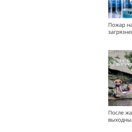
Пожар на
загрязне
После жа
выходных