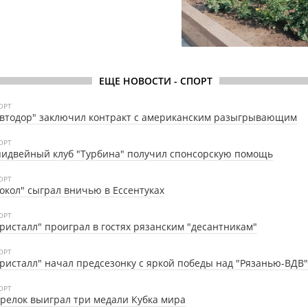
ЕЩЕ НОВОСТИ - СПОРТ
ОРТ
втодор" заключил контракт с американским разыгрывающим
ОРТ
идвейный клуб "Турбина" получил спонсорскую помощь
ОРТ
окол" сыграл вничью в Ессентуках
ОРТ
ристалл" проиграл в гостях рязанским "десантникам"
ОРТ
ристалл" начал предсезонку с яркой победы над "Рязанью-ВДВ"
ОРТ
релок выиграл три медали Кубка мира