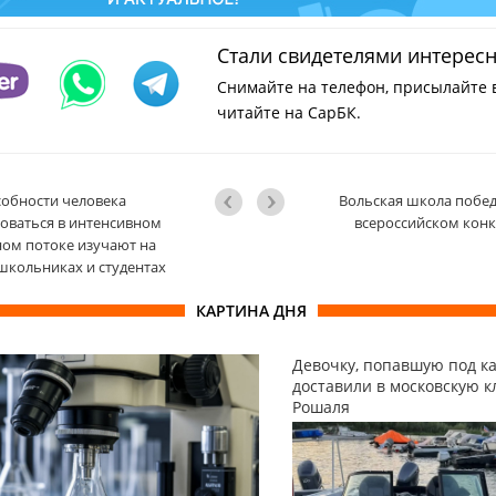
Стали свидетелями интерес
Снимайте на телефон, присылайте 
читайте на СарБК.
обности человека
Вольская школа побед
оваться в интенсивном
всероссийском конк
ом потоке изучают на
кольниках и студентах
КАРТИНА ДНЯ
Девочку, попавшую под ка
доставили в московскую к
Рошаля