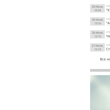
СП
28 Июля,
"К
16:59
СП
28 Июля,
"А
13:16
СП
28 Июля,
Че
12:10
СП
27 Июля,
Ст
15:19
Все н