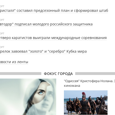
ОРТ
ристалл" составил предсезонный план и сформировал штаб
ОРТ
втодор" подписал молодого российского защитника
ОРТ
тверо каратистов выиграли международные соревнования
ОРТ
релок завоевал "золото" и "серебро" Кубка мира
овости из ленты
ФОКУС ГОРОДА
"Одиссея" Кристофера Нолана.
киномана