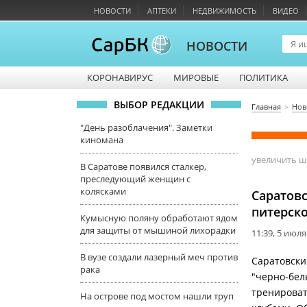
НОВОСТИ
АПТЕКИ
НЕДВИЖИМОСТЬ
ВИДЕО
НОВОСТИ
КОРОНАВИРУС
МИРОВЫЕ
ПОЛИТИКА
ВЫБОР РЕДАКЦИИ
Главная
Нов
"День разоблачения". Заметки
киномана
увеличить 
В Саратове появился сталкер,
преследующий женщин с
колясками
Саратовс
питерск
Кумысную поляну обработают ядом
для защиты от мышиной лихорадки
11:39, 5 июля
В вузе создали лазерный меч против
Саратовски
рака
"черно-белы
тренироват
На острове под мостом нашли труп