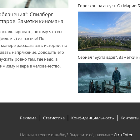
Гороскоп на август. От Марии 
облачения": Спилберг
 старое. Заметки киномана
ностальгировать, потому что вы
(фильмы) из тысячи! По
 манере рассказывать истории, по
авать напряжение, доводить его
Сериал "Бухта вдов". Заметки 
пускать ровно там, где надо, а
имизму и вере в человечество.
Реклама
Статистика
Конфиденциальность
Контакты
Нашли в тексте ошибку? Выделите её, нажмите
Ctrl+Enter