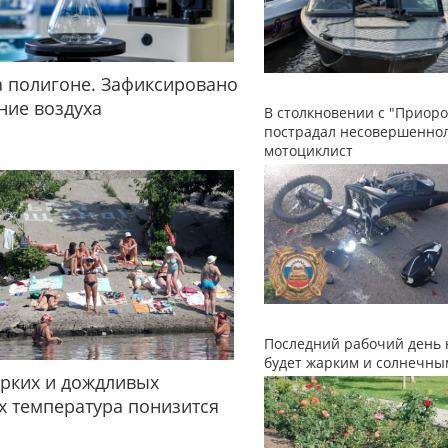
 полигоне. Зафиксировано
ние воздуха
В столкновении с "Приоро
пострадал несовершенно
мотоциклист
Последний рабочий день 
будет жарким и солнечны
рких и дождливых
 температура понизится