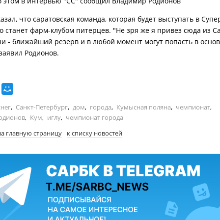
б этом в интервью "СС" сообщил Владимир Родионов
азал, что саратовская команда, которая будет выступать в Супер
го станет фарм-клубом питерцев. "Не зря же я привез сюда из С
ни - ближайший резерв и в любой момент могут попасть в осно
 заявил Родионов.
снег
,
Санкт-Петербург
,
дом
,
города
,
Кумысная поляна
,
чемпионат
,
одионов
,
Кум
,
иглу
,
чемпионат города
на главную страницу
к списку новостей