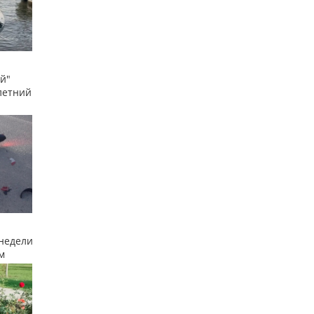
й"
летний
недели
м