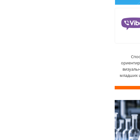
Спос
ориентир
визуальн
младших ш