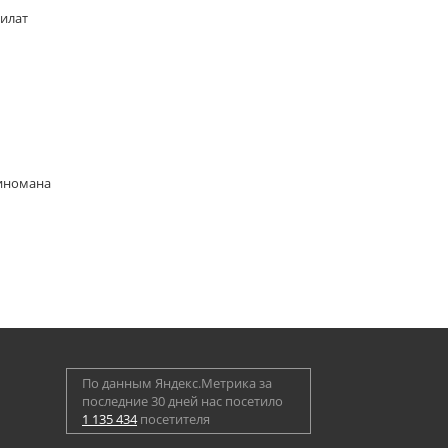
Билат
киномана
По данным Яндекс.Метрика за
последние 30 дней нас посетило
1 135 434
посетителя