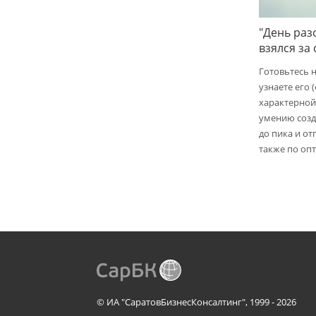
"День раз
взялся за
Готовьтесь 
узнаете его 
характерной
умению созд
до пика и от
также по опт
© ИА "СаратовБизнесКонсалтинг", 1999 - 2026