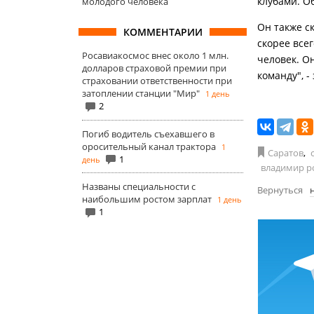
клубами. О
молодого человека
Он также ск
КОММЕНТАРИИ
скорее все
Росавиакосмос внес около 1 млн.
человек. О
долларов страховой премии при
команду", -
страховании ответственности при
затоплении станции "Мир"
1 день
2
Погиб водитель съехавшего в
оросительный канал трактора
1
Саратов
,
1
день
владимир р
Названы специальности с
Вернуться
наибольшим ростом зарплат
1 день
1