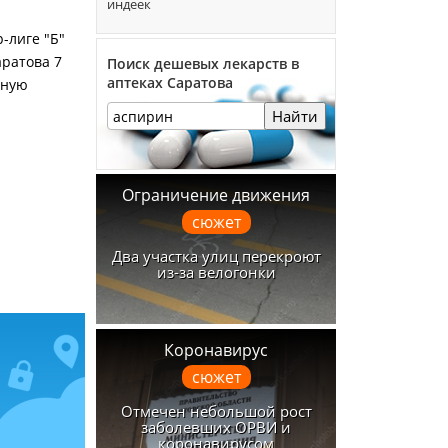
индеек
-лиге "Б"
аратова 7
Поиск дешевых лекарств в
аптеках Саратова
вную
Найти
Ограничение движения
сюжет
Два участка улиц перекроют
из-за велогонки
Коронавирус
сюжет
Отмечен небольшой рост
заболевших ОРВИ и
коронавирусом