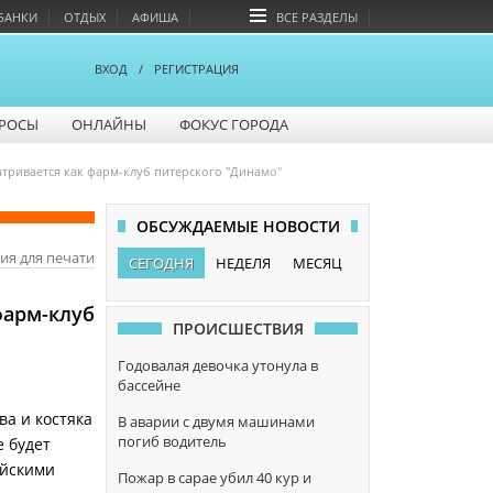
БАНКИ
ОТДЫХ
АФИША
ВСЕ РАЗДЕЛЫ
ВХОД
/
РЕГИСТРАЦИЯ
РОСЫ
ОНЛАЙНЫ
ФОКУС ГОРОДА
тривается как фарм-клуб питерского "Динамо"
ОБСУЖДАЕМЫЕ НОВОСТИ
ия для печати
СЕГОДНЯ
НЕДЕЛЯ
МЕСЯЦ
фарм-клуб
ПРОИСШЕСТВИЯ
Годовалая девочка утонула в
бассейне
ва и костяка
В аварии с двумя машинами
погиб водитель
е будет
ейскими
Пожар в сарае убил 40 кур и