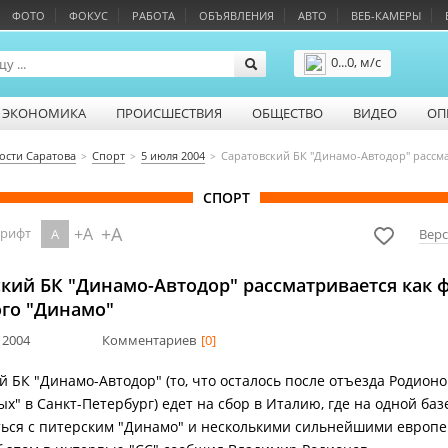
ФОТО
ФОКУС
РАБОТА
ОБЪЯВЛЕНИЯ
АВТО
ВЕБ-КАМЕРЫ
0...0, м/с
Подробнее
ЭКОНОМИКА
ПРОИСШЕСТВИЯ
ОБЩЕСТВО
ВИДЕО
ОП
ости Саратова
Спорт
5 июля 2004
Саратовский БК "Динамо-Автодор" рассма
СПОРТ
+A
+A
шрифт
A
Верс
кий БК "Динамо-Автодор" рассматривается как 
ого "Динамо"
 2004
Комментариев
[0]
й БК "Динамо-Автодор" (то, что осталось после отъезда Родионо
х" в Санкт-Петербург) едет на сбор в Италию, где на одной баз
ься с питерским "Динамо" и несколькими сильнейшими европ