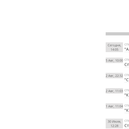
СП
Сегодня,
"А
14:05
СП
5 Авг, 10:00
Сп
СП
2 Авг, 22:32
"С
СП
2 Авг, 11:03
"К
СП
1 Авг, 11:04
"К
СП
30 Июля,
Ст
12:28