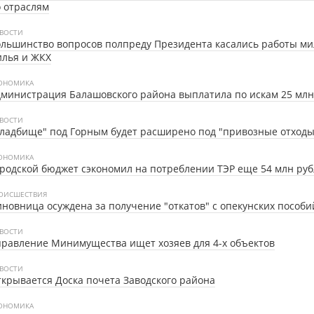
 отраслям
ВОСТИ
льшинство вопросов полпреду Президента касались работы ми
илья и ЖКХ
ОНОМИКА
министрация Балашовского района выплатила по искам 25 млн
ВОСТИ
ладбище" под Горным будет расширено под "привозные отходы
ОНОМИКА
родской бюджет сэкономил на потреблении ТЭР еще 54 млн ру
ОИСШЕСТВИЯ
новница осуждена за получение "откатов" с опекунских пособи
ВОСТИ
равление Минимущества ищет хозяев для 4-х объектов
ВОСТИ
крывается Доска почета Заводского района
ОНОМИКА