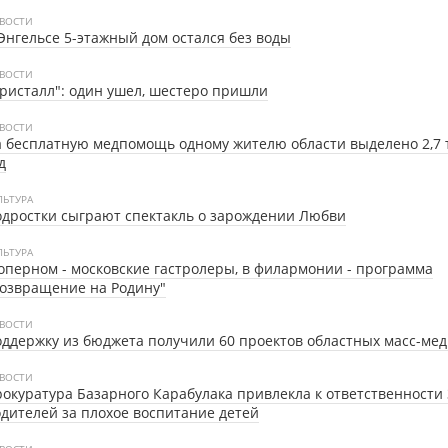
ВОСТИ
Энгельсе 5-этажный дом остался без воды
ВОСТИ
ристалл": один ушел, шестеро пришли
ВОСТИ
 бесплатную медпомощь одному жителю области выделено 2,7 т
д
ЛЬТУРА
дростки сыграют спектакль о зарождении Любви
ЛЬТУРА
оперном - московские гастролеры, в филармонии - программа
озвращение на Родину"
ВОСТИ
ддержку из бюджета получили 60 проектов областных масс-ме
ВОСТИ
окуратура Базарного Карабулака привлекла к ответственности 
дителей за плохое воспитание детей