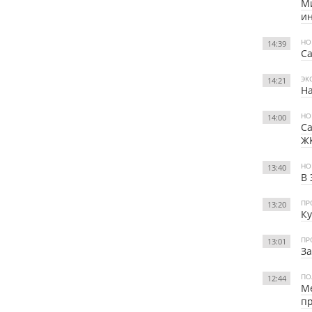
Ми
и
НО
14:39
С
ЭК
14:21
На
НО
14:00
Са
Ж
НО
13:40
В 
ПР
13:20
Ку
ПР
13:01
За
ПО
12:44
М
пр