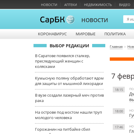
НОВОСТИ
АПТЕКИ
НЕДВИЖИМОСТЬ
ВИДЕО
НОВОСТИ
КОРОНАВИРУС
МИРОВЫЕ
ПОЛИТИКА
ВЫБОР РЕДАКЦИИ
Главная
Нов
В Саратове появился сталкер,
преследующий женщин с
колясками
7 фев
Кумысную поляну обработают ядом
для защиты от мышиной лихорадки
ПО
18:15
Дм
В вузе создали лазерный меч против
вы
рака
НО
18:00
На острове под мостом нашли труп
Гу
молодого человека
НО
17:46
Горожанин на питбайке сбил
Гл