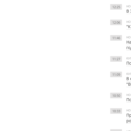
НО
12:25
В 
НО
12:06
"К
НО
11:46
На
го
КУ
11:27
По
КУ
11:09
В 
"В
НО
10:50
По
НО
10:33
Пр
ро