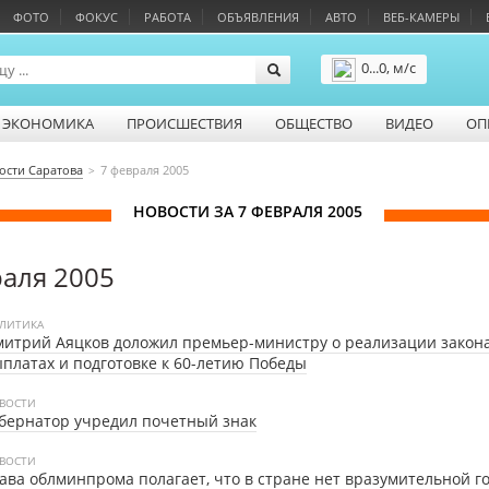
ФОТО
ФОКУС
РАБОТА
ОБЪЯВЛЕНИЯ
АВТО
ВЕБ-КАМЕРЫ
0...0, м/с
Подробнее
ЭКОНОМИКА
ПРОИСШЕСТВИЯ
ОБЩЕСТВО
ВИДЕО
ОП
ости Саратова
7 февраля 2005
НОВОСТИ ЗА 7 ФЕВРАЛЯ 2005
раля 2005
ЛИТИКА
итрий Аяцков доложил премьер-министру о реализации закона
платах и подготовке к 60-летию Победы
ВОСТИ
бернатор учредил почетный знак
ВОСТИ
ава облминпрома полагает, что в стране нет вразумительной г