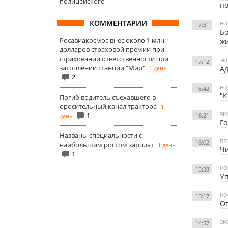
полицейского
по
КОММЕНТАРИИ
НО
17:31
Бо
Росавиакосмос внес около 1 млн.
ж
долларов страховой премии при
страховании ответственности при
ЭК
17:12
затоплении станции "Мир"
Ад
1 день
2
НО
16:42
"К
Погиб водитель съехавшего в
оросительный канал трактора
1
ЭК
1
16:21
день
Го
Названы специальности с
ПР
16:02
наибольшим ростом зарплат
1 день
Чи
1
НО
15:38
Уп
НО
15:17
От
ЭК
14:57