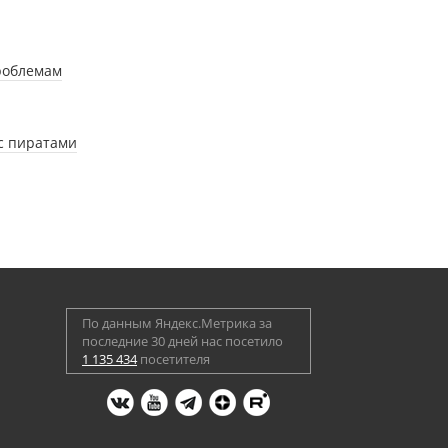
роблемам
с пиратами
По данным Яндекс.Метрика за
последние 30 дней нас посетило
1 135 434
посетителя