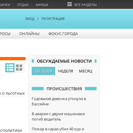
БАНКИ
ОТДЫХ
АФИША
ВСЕ РАЗДЕЛЫ
ВХОД
/
РЕГИСТРАЦИЯ
РОСЫ
ОНЛАЙНЫ
ФОКУС ГОРОДА
ОБСУЖДАЕМЫЕ НОВОСТИ
СЕГОДНЯ
НЕДЕЛЯ
МЕСЯЦ
ПРОИСШЕСТВИЯ
 о льготных
Годовалая девочка утонула в
бассейне
В аварии с двумя машинами
погиб водитель
Пожар в сарае убил 40 кур и
осполитики