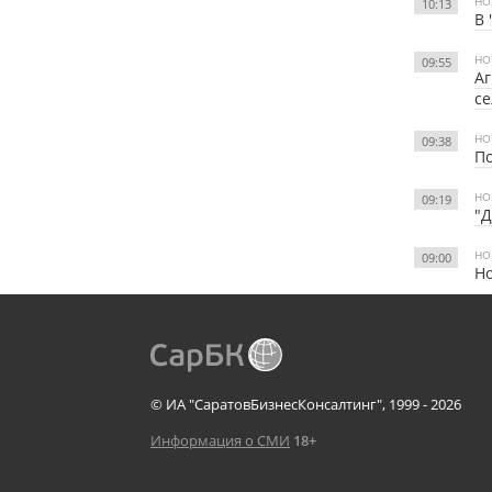
НО
10:13
В 
НО
09:55
Аг
се
НО
09:38
По
НО
09:19
"Д
НО
09:00
Н
© ИА "СаратовБизнесКонсалтинг", 1999 - 2026
Информация о СМИ
18+