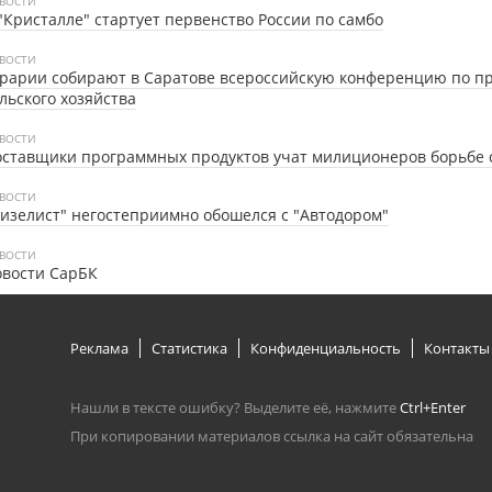
ВОСТИ
"Кристалле" стартует первенство России по самбо
ВОСТИ
рарии собирают в Саратове всероссийскую конференцию по п
льского хозяйства
ВОСТИ
ставщики программных продуктов учат милиционеров борьбе 
ВОСТИ
изелист" негостеприимно обошелся с "Автодором"
ВОСТИ
овости СарБК
Реклама
Статистика
Конфиденциальность
Контакты
Нашли в тексте ошибку? Выделите её, нажмите
Ctrl+Enter
При копировании материалов ссылка на сайт обязательна