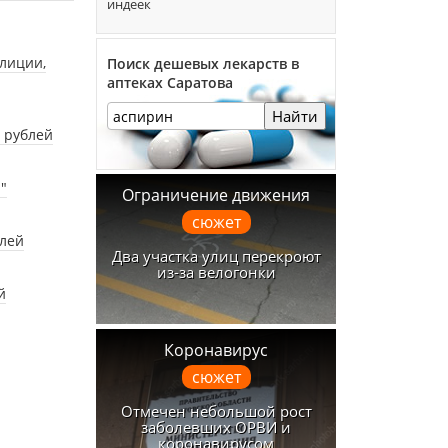
индеек
лиции,
Поиск дешевых лекарств в
аптеках Саратова
Найти
 рублей
"
Ограничение движения
сюжет
блей
Два участка улиц перекроют
из-за велогонки
й
Коронавирус
сюжет
Отмечен небольшой рост
заболевших ОРВИ и
коронавирусом