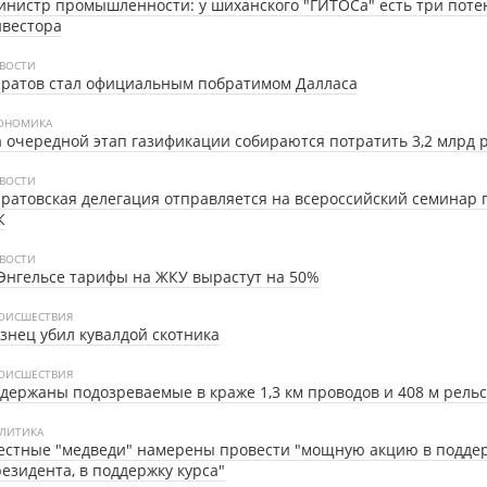
нистр промышленности: у шиханского "ГИТОСа" есть три пот
нвестора
ВОСТИ
аратов стал официальным побратимом Далласа
ОНОМИКА
 очередной этап газификации собираются потратить 3,2 млрд 
ВОСТИ
ратовская делегация отправляется на всероссийский семинар 
К
ВОСТИ
Энгельсе тарифы на ЖКУ вырастут на 50%
ОИСШЕСТВИЯ
знец убил кувалдой скотника
ОИСШЕСТВИЯ
держаны подозреваемые в краже 1,3 км проводов и 408 м рель
ЛИТИКА
естные "медведи" намерены провести "мощную акцию в подде
езидента, в поддержку курса"