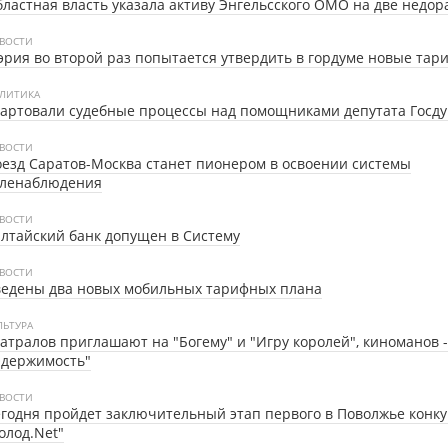
ластная власть указала активу Энгельсского ОМО на две недор
ВОСТИ
рия во второй раз попытается утвердить в гордуме новые тар
ЛИТИКА
артовали судебные процессы над помощниками депутата Госд
ВОСТИ
езд Саратов-Москва станет пионером в освоении системы
еленаблюдения
ВОСТИ
лтайский банк допущен в Систему
ВОСТИ
ведены два новых мобильных тарифных плана
ЛЬТУРА
атралов приглашают на "Богему" и "Игру королей", киноманов -
Одержимость"
ВОСТИ
годня пройдет заключительный этап первого в Поволжье конку
олод.Net"