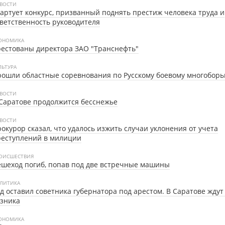
ВОСТИ
артует конкурс, призванный поднять престиж человека труда и
ветственность руководителя
ОНОМИКА
естованы директора ЗАО "Транснефть"
ЛЬТУРА
ошли областные соревнования по Русскому боевому многобор
ВОСТИ
Саратове продолжится бесснежье
ВОСТИ
окурор сказал, что удалось изжить случаи уклонения от учета
реступлений в милиции
ОИСШЕСТВИЯ
шеход погиб, попав под две встречные машины
ЛИТИКА
д оставил советника губернатора под арестом. В Саратове ждут
зника
ОНОМИКА