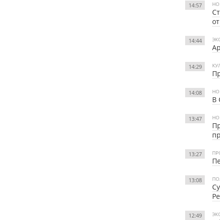
НО
14:57
Ст
от
ЭК
14:44
Ар
КУ
14:29
Пр
НО
14:08
В 
НО
13:47
Пр
п
ПР
13:27
Пе
ПО
13:08
Су
Ре
ЭК
12:49