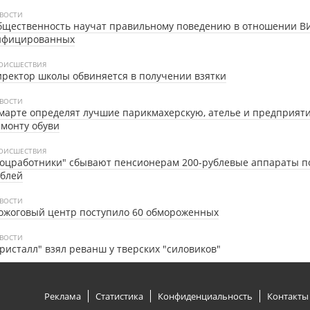
ВОСТИ
бщественность научат правильному поведению в отношении В
нфицированных
ОИСШЕСТВИЯ
ректор школы обвиняется в получении взятки
ВОСТИ
марте определят лучшие парикмахерскую, ателье и предприят
монту обуви
ОИСШЕСТВИЯ
оцработники" сбывают пенсионерам 200-рублевые аппараты по
ублей
ВОСТИ
ожоговый центр поступило 60 обмороженных
ВОСТИ
ристалл" взял реванш у тверских "силовиков"
Реклама
Статистика
Конфиденциальность
Контакты