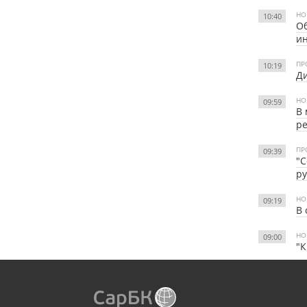
НО
10:40
О
и
ПР
10:19
Ди
НО
09:59
В 
ре
ПР
09:39
"С
р
НО
09:19
В 
НО
09:00
"К