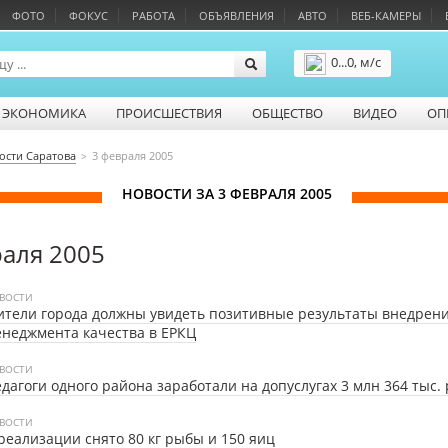
ФОТО
ФОКУС
РАБОТА
ОБЪЯВЛЕНИЯ
АВТО
ВЕБ-КАМЕРЫ
0...0, м/с
Подробнее
ЭКОНОМИКА
ПРОИСШЕСТВИЯ
ОБЩЕСТВО
ВИДЕО
ОП
ости Саратова
3 февраля 2005
НОВОСТИ ЗА 3 ФЕВРАЛЯ 2005
раля 2005
ВОСТИ
тели города должны увидеть позитивные результаты внедрен
неджмента качества в ЕРКЦ
ВОСТИ
дагоги одного района заработали на допуслугах 3 млн 364 тыс.
ВОСТИ
реализации снято 80 кг рыбы и 150 яиц