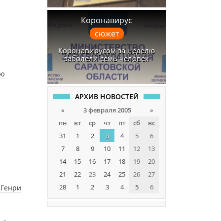
Коронавирус
сюжет
Коронавирусом за неделю
заболели семь человек
ью
АРХИВ НОВОСТЕЙ
«
3 февраля 2005
»
пн
вт
ср
чт
пт
сб
вс
31
1
2
3
4
5
6
7
8
9
10
11
12
13
14
15
16
17
18
19
20
21
22
23
24
25
26
27
28
1
2
3
4
5
6
 Генри