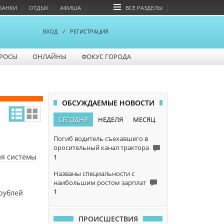
БАНКИ
ОТДЫХ
АФИША
ВСЕ РАЗДЕЛЫ
ВХОД
/
РЕГИСТРАЦИЯ
РОСЫ
ОНЛАЙНЫ
ФОКУС ГОРОДА
ОБСУЖДАЕМЫЕ НОВОСТИ
СЕГОДНЯ
НЕДЕЛЯ
МЕСЯЦ
Погиб водитель съехавшего в
оросительный канал трактора
ия системы
1
Названы специальности с
наибольшим ростом зарплат
1
 рублей
ПРОИСШЕСТВИЯ