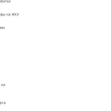
аботки
ифы на ЖКУ
умы
 на
рса