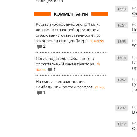
полицейского
НО
17:13
Са
КОММЕНТАРИИ
Росавиакосмос внес около 1 млн.
НО
16:54
По
долларов страховой премии при
страховании ответственности при
затоплении станции "Мир"
16 часов
НО
16:35
"С
2
НО
16:16
Погиб водитель съехавшего в
Гл
оросительный канал трактора
19
пр
1
часов
НО
15:57
Названы специальности с
Гу
наибольшим ростом зарплат
21 час
ли
1
НО
15:37
В 
НО
15:17
Об