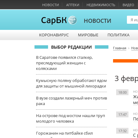
НОВОСТИ
АПТЕКИ
НЕДВИЖИМОСТЬ
ВИДЕО
НОВОСТИ
КОРОНАВИРУС
МИРОВЫЕ
ПОЛИТИКА
ВЫБОР РЕДАКЦИИ
Главная
Нов
В Саратове появился сталкер,
преследующий женщин с
колясками
3 фев
Кумысную поляну обработают ядом
для защиты от мышиной лихорадки
НО
18:00
Жи
В вузе создали лазерный меч против
ме
рака
НО
17:47
На острове под мостом нашли труп
Пе
молодого человека
НО
17:32
Горожанин на питбайке сбил
С 