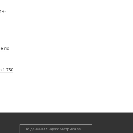
ИЧ-
ие по
 1 750
По данным Яндекс.Метрика за