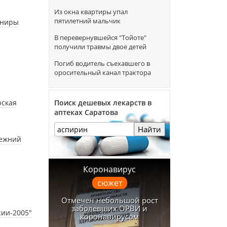
Из окна квартиры упал
пятилетний мальчик
ениры
В перевернувшейся "Тойоте"
получили травмы двое детей
Погиб водитель съехавшего в
оросительный канал трактора
рская
Поиск дешевых лекарств в
аптеках Саратова
Найти
режний
Коронавирус
сюжет
Отмечен небольшой рост
заболевших ОРВИ и
сии-2005"
коронавирусом