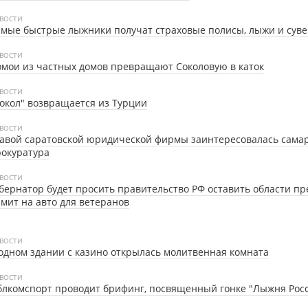
ВОСТИ
мые быстрые лыжники получат страховые полисы, лыжи и сув
ВОСТИ
мои из частных домов превращают Соколовую в каток
ВОСТИ
окол" возвращается из Турции
ВОСТИ
авой саратовской юридической фирмы заинтересовалась сама
окуратура
ВОСТИ
бернатор будет просить правительство РФ оставить области п
мит на авто для ветеранов
ВОСТИ
одном здании с казино открылась молитвенная комната
ВОСТИ
лкомспорт проводит брифинг, посвященный гонке "Лыжня Рос