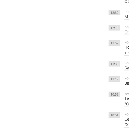
Об
НО
12:30
Мэ
ПО
12:15
Ст
НО
11:57
По
т
НО
11:39
Ба
НО
11:19
В
КУ
10:58
Те
"
НО
10:51
Се
"Х