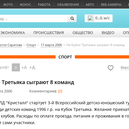
ФОТО
ФОКУС
РАБОТА
ОБЪЯВЛЕНИЯ
АВТО
ВЕБ-КАМЕРЫ
0...0, м/с
Подробнее
ЭКОНОМИКА
ПРОИСШЕСТВИЯ
ОБЩЕСТВО
ВИДЕО
ОП
ости Саратова
Спорт
17 марта 2006
На Кубке Третьяка сыграют 8 команд
СПОРТ
+A
+A
шрифт
A
Верс
 Третьяка сыграют 8 команд
та 2006
Комментариев
[0]
 ЛД "Кристалл" стартует 3-й Всероссийский детско-юношеский т
и детских команд 1996 г.р. на Кубок Третьяка. Желание приеха
 клубов. Расходы по оплате проезда, питания и проживания в г
 сами участники.