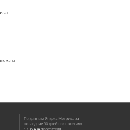
Билат
киномана
По данным Яндекс.Метрика за
последние 30 дней нас посетило
1 135 434
посетителя