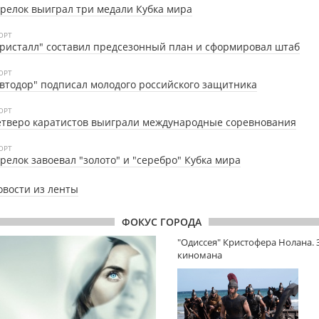
релок выиграл три медали Кубка мира
ОРТ
ристалл" составил предсезонный план и сформировал штаб
ОРТ
втодор" подписал молодого российского защитника
ОРТ
тверо каратистов выиграли международные соревнования
ОРТ
релок завоевал "золото" и "серебро" Кубка мира
овости из ленты
ФОКУС ГОРОДА
"Одиссея" Кристофера Нолана.
киномана