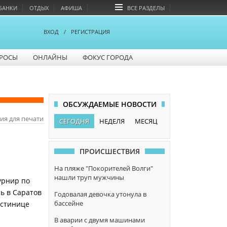
БАНКИ
ОТДЫХ
АФИША
ВСЕ РАЗДЕЛЫ
ВХОД
/
РЕГИСТРАЦИЯ
РОСЫ
ОНЛАЙНЫ
ФОКУС ГОРОДА
ОБСУЖДАЕМЫЕ НОВОСТИ
ия для печати
СЕГОДНЯ
НЕДЕЛЯ
МЕСЯЦ
ПРОИСШЕСТВИЯ
На пляже "Покорителей Волги"
нашли труп мужчины
урнир по
ть в Саратов
Годовалая девочка утонула в
бассейне
остинице
В аварии с двумя машинами