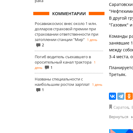
рака
Саратовски
"Нефтехими
КОММЕНТАРИИ
В другой г
Росавиакосмос внес около 1 млн.
"Газовик" и
долларов страховой премии при
страховании ответственности при
Команды ра
затоплении станции "Мир"
1 день
занявшие 1
2
между собо
3-4 места, 
Погиб водитель съехавшего в
оросительный канал трактора
1
1
Планируетс
день
Третьяк.
Названы специальности с
наибольшим ростом зарплат
1 день
1
Саратов
,
Вернуться