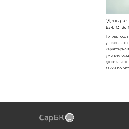
"День раз
взялся за
Готовьтесь 
узнаете его 
характерной
умению созд
до пика и от
также по опт