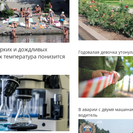
рких и дождливых
Годовалая девочка утонул
 температура понизится
В аварии с двумя машина
водитель