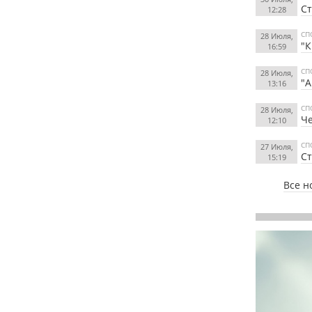
Ст
12:28
СП
28 Июля,
"К
16:59
СП
28 Июля,
"А
13:16
СП
28 Июля,
Че
12:10
СП
27 Июля,
Ст
15:19
Все н