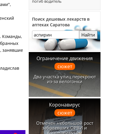
погиб водитель
ами",
менский
Поиск дешевых лекарств в
аптеках Саратова
Найти
. Команды,
набранных
ы, занявшие
Ограничение движения
сюжет
Владислав
Два участка улиц перекроют
из-за велогонки
Коронавирус
сюжет
Отмечен небольшой рост
заболевших ОРВИ и
коронавирусом