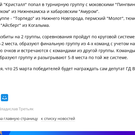
й "Кристалл" попал в турнирную группу с моковскими "Пингвин
ком" из Нижнекамска и хабаровским "Амуром".
руппе - "Торпедо" из Нижнего Новгорода, пермский "Молот", тю
 "Айсберг" из Когалыма.
збиты на 2 группы, соревнования пройдут по круговой системе
-2 места, образуют финальную группу из 4-х команд с учетом 
ю очков и встречаются с командами из другой группы. Команд
образуют группу и разыгрывают 5-8 места по той же системе.
я, что 25 марта победителей будет награждать сам депутат ГД 
Владислав Третьяк
на главную страницу
к списку новостей