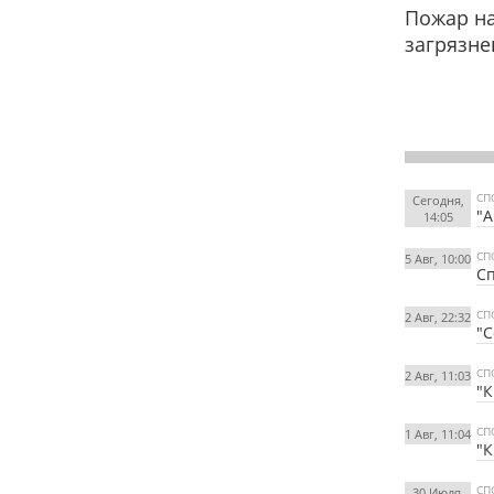
Пожар на
загрязне
СП
Сегодня,
"А
14:05
СП
5 Авг, 10:00
Сп
СП
2 Авг, 22:32
"С
СП
2 Авг, 11:03
"К
СП
1 Авг, 11:04
"К
СП
30 Июля,