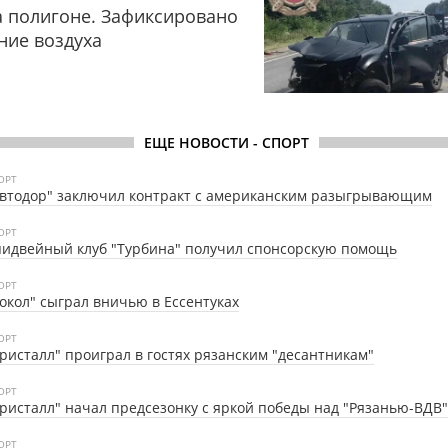
 полигоне. Зафиксировано
ние воздуха
ЕЩЕ НОВОСТИ - СПОРТ
ОРТ
втодор" заключил контракт с американским разыгрывающим
ОРТ
идвейный клуб "Турбина" получил спонсорскую помощь
ОРТ
окол" сыграл вничью в Ессентуках
ОРТ
ристалл" проиграл в гостях рязанским "десантникам"
ОРТ
ристалл" начал предсезонку с яркой победы над "Рязанью-ВДВ"
ОРТ