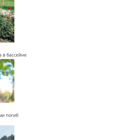
а в бассейне
ми погиб