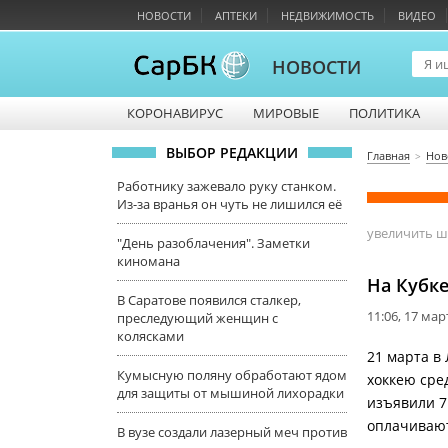
НОВОСТИ
АПТЕКИ
НЕДВИЖИМОСТЬ
ВИДЕО
НОВОСТИ
КОРОНАВИРУС
МИРОВЫЕ
ПОЛИТИКА
ВЫБОР РЕДАКЦИИ
Главная
Нов
Работнику зажевало руку станком.
Из-за вранья он чуть не лишился её
увеличить 
"День разоблачения". Заметки
киномана
На Кубке
В Саратове появился сталкер,
11:06, 17 мар
преследующий женщин с
колясками
21 марта в
Кумысную поляну обработают ядом
хоккею сред
для защиты от мышиной лихорадки
изъявили 7
оплачивают
В вузе создали лазерный меч против