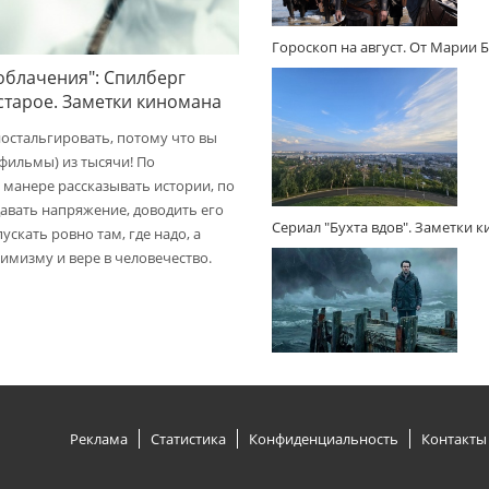
Гороскоп на август. От Марии 
облачения": Спилберг
 старое. Заметки киномана
ностальгировать, потому что вы
(фильмы) из тысячи! По
 манере рассказывать истории, по
авать напряжение, доводить его
Сериал "Бухта вдов". Заметки 
пускать ровно там, где надо, а
имизму и вере в человечество.
Реклама
Статистика
Конфиденциальность
Контакты