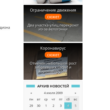
Ограничение движения
сюжет
Два участка улиц перекроют
адиона
из-за велогонки
Коронавирус
сюжет
Отмечен небольшой рост
заболевших ОРВИ и
коронавирусом
АРХИВ НОВОСТЕЙ
«
4 июля 2009
»
пн
вт
ср
чт
пт
сб
вс
29
30
1
2
3
4
5