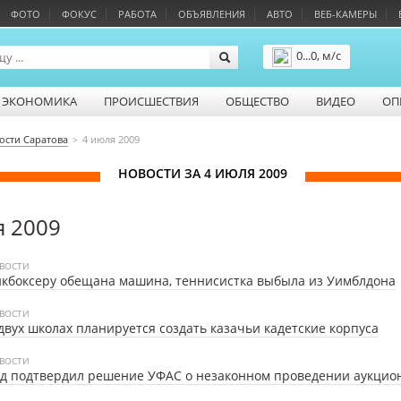
ФОТО
ФОКУС
РАБОТА
ОБЪЯВЛЕНИЯ
АВТО
ВЕБ-КАМЕРЫ
0...0, м/с
Подробнее
ЭКОНОМИКА
ПРОИСШЕСТВИЯ
ОБЩЕСТВО
ВИДЕО
ОП
ости Саратова
4 июля 2009
НОВОСТИ ЗА 4 ИЮЛЯ 2009
я 2009
ВОСТИ
кбоксеру обещана машина, теннисистка выбыла из Уимблдона
ВОСТИ
двух школах планируется создать казачьи кадетские корпуса
ВОСТИ
д подтвердил решение УФАС о незаконном проведении аукцио