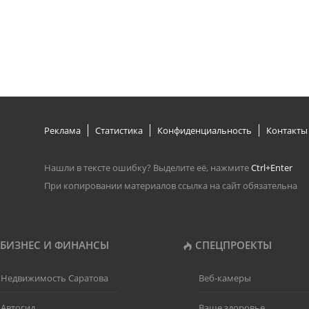
Реклама
Статистика
Конфиденциальность
Контакты
Нашли в тексте ошибку? Выделите её, нажмите
Ctrl+Enter
При копировании материалов ссылка на сайт обязательна
БИЗНЕС И ФИНАНСЫ
СПЕЦПРОЕКТЫ
Недвижимость Саратова
Веб-камеры
Автогид
Ваше здоровье