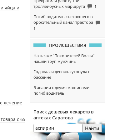
Прекратили работу три
троллейбусных маршрута
1
ли яйца и
Погиб водитель съехавшего в
оросительный канал трактора
1
ПРОИСШЕСТВИЯ
На пляже "Покорителей Волги"
нашли труп мужчины
Годовалая девочка утонула в
бассейне
В аварии с двумя машинами
погиб водитель
ое лечение
Поиск дешевых лекарств в
аптеках Саратова
товара с 65
Найти