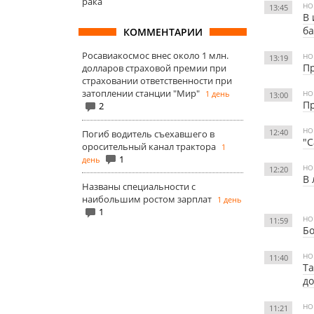
рака
НО
13:45
В 
б
КОММЕНТАРИИ
Росавиакосмос внес около 1 млн.
НО
13:19
Пр
долларов страховой премии при
страховании ответственности при
затоплении станции "Мир"
1 день
НО
13:00
Пр
2
НО
12:40
Погиб водитель съехавшего в
"С
оросительный канал трактора
1
1
день
НО
12:20
В 
Названы специальности с
наибольшим ростом зарплат
1 день
1
НО
11:59
Бо
НО
11:40
Та
до
НО
11:21