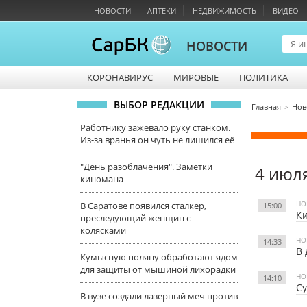
НОВОСТИ
АПТЕКИ
НЕДВИЖИМОСТЬ
ВИДЕО
НОВОСТИ
КОРОНАВИРУС
МИРОВЫЕ
ПОЛИТИКА
ВЫБОР РЕДАКЦИИ
Главная
Нов
Работнику зажевало руку станком.
Из-за вранья он чуть не лишился её
"День разоблачения". Заметки
4 июл
киномана
НО
В Саратове появился сталкер,
15:00
Ки
преследующий женщин с
колясками
НО
14:33
В 
Кумысную поляну обработают ядом
для защиты от мышиной лихорадки
НО
14:10
Су
В вузе создали лазерный меч против