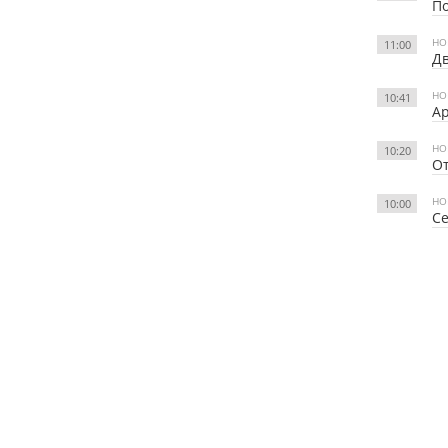
По
НО
11:00
Д
НО
10:41
Ар
НО
10:20
От
НО
10:00
Се