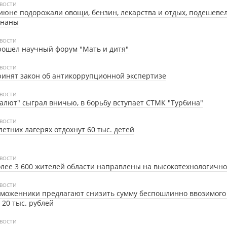
ВОСТИ
июне подорожали овощи, бензин, лекарства и отдых, подешеве
ананы
ВОСТИ
ошел научный форум "Мать и дитя"
ВОСТИ
инят закон об антикоррупционной экспертизе
ВОСТИ
алют" сыграл вничью, в борьбу вступает СТМК "Турбина"
ВОСТИ
летних лагерях отдохнут 60 тыс. детей
ВОСТИ
лее 3 600 жителей области направлены на высокотехнологичн
ВОСТИ
моженники предлагают снизить сумму беспошлинно ввозимого 
 20 тыс. рублей
ВОСТИ