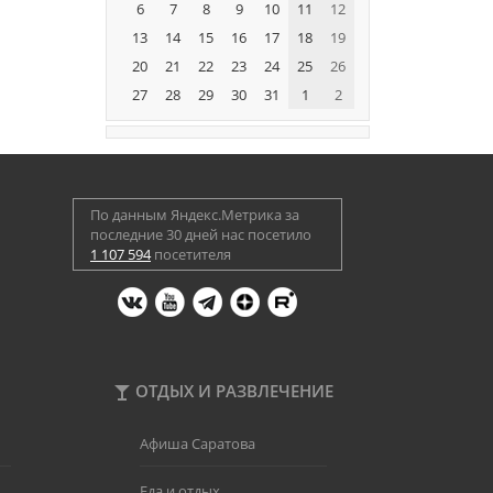
6
7
8
9
10
11
12
13
14
15
16
17
18
19
20
21
22
23
24
25
26
27
28
29
30
31
1
2
По данным Яндекс.Метрика за
последние 30 дней нас посетило
1 107 594
посетителя
ОТДЫХ И РАЗВЛЕЧЕНИЕ
Афиша Саратова
Еда и отдых