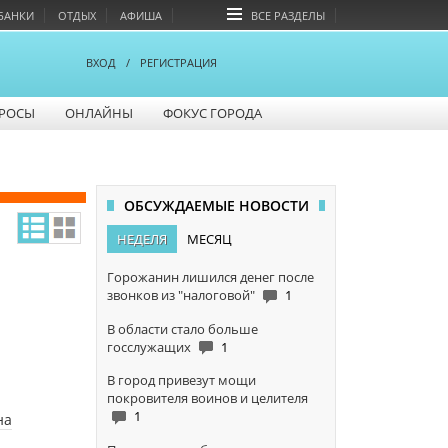
БАНКИ
ОТДЫХ
АФИША
ВСЕ РАЗДЕЛЫ
ВХОД
/
РЕГИСТРАЦИЯ
РОСЫ
ОНЛАЙНЫ
ФОКУС ГОРОДА
ОБСУЖДАЕМЫЕ НОВОСТИ
НЕДЕЛЯ
МЕСЯЦ
Горожанин лишился денег после
звонков из "налоговой"
1
В области стало больше
госслужащих
1
В город привезут мощи
покровителя воинов и целителя
1
на