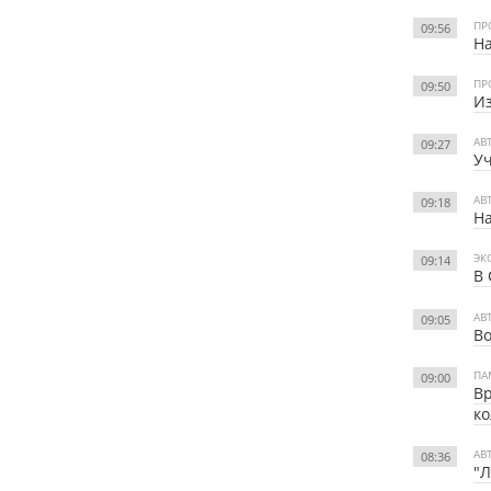
ПР
09:56
На
ПР
09:50
Из
АВ
09:27
Уч
АВ
09:18
На
ЭК
09:14
В 
АВ
09:05
Во
ПА
09:00
Вр
ко
АВ
08:36
"Л