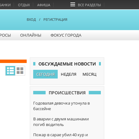
БАНКИ
ОТДЫХ
АФИША
ВСЕ РАЗДЕЛЫ
ВХОД
/
РЕГИСТРАЦИЯ
РОСЫ
ОНЛАЙНЫ
ФОКУС ГОРОДА
ОБСУЖДАЕМЫЕ НОВОСТИ
СЕГОДНЯ
НЕДЕЛЯ
МЕСЯЦ
ПРОИСШЕСТВИЯ
Годовалая девочка утонула в
бассейне
В аварии с двумя машинами
погиб водитель
Пожар в сарае убил 40 кур и