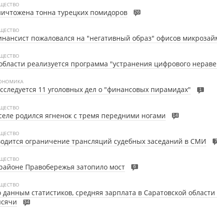
ЩЕСТВО
ичтожена тонна турецких помидоров
26
ЩЕСТВО
нансист пожаловался на "негативный образ" офисов микрозай
ЩЕСТВО
области реализуется программа "устранения цифрового нераве
ОНОМИКА
сследуется 11 уголовных дел о "финансовых пирамидах"
1
ЩЕСТВО
селе родился ягненок с тремя передними ногами
14
ЩЕСТВО
одится ограничение трансляций судебных заседаний в СМИ
ЩЕСТВО
районе Правобережья затопило мост
6
ЩЕСТВО
 данным статистиков, средняя зарплата в Саратовской области -
ысячи
34