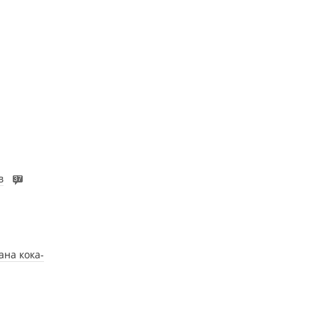
в
37
ана кока-