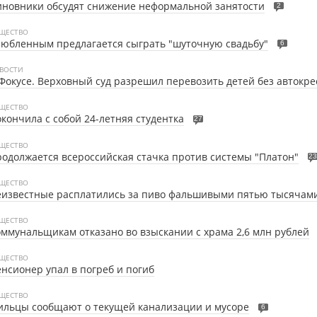
новники обсудят снижение неформальной занятости
2
ЩЕСТВО
юбленным предлагается сыграть "шуточную свадьбу"
6
ВОСТИ
Фокусе. Верховный суд разрешил перевозить детей без автокре
ЩЕСТВО
кончила с собой 24-летняя студентка
27
ЩЕСТВО
одолжается всероссийская стачка против системы "Платон"
23
ЩЕСТВО
еизвестные расплатились за пиво фальшивыми пятью тысячам
ЩЕСТВО
ммунальщикам отказано во взыскании с храма 2,6 млн рублей
ЩЕСТВО
нсионер упал в погреб и погиб
ЩЕСТВО
льцы сообщают о текущей канализации и мусоре
6