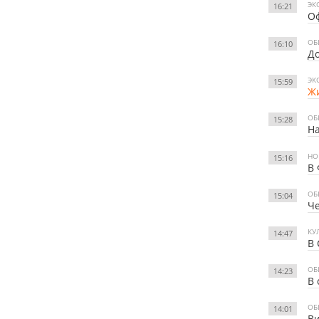
ЭК
16:21
О
ОБ
16:10
До
ЭК
15:59
Жи
ОБ
15:28
На
НО
15:16
В 
ОБ
15:04
Че
КУ
14:47
В 
ОБ
14:23
В 
ОБ
14:01
Ви