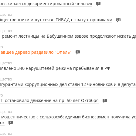
зыскивается дезориентированный человек
1
ЩЕСТВО
бщественники ищут связь ГИБДД с эвакуаторщиками
63
ЩЕСТВО
 ремонт лестницы на Бабушкином взвозе продолжают искать д
ТО
авшее дерево раздавило "Опель"
4
ЩЕСТВО
ыявлено 340 нарушителей режима пребывания в РФ
ЩЕСТВО
гурантами коррупционных дел стали 12 чиновников и 8 депута
ТО
П остановило движение на пр. 50 лет Октября
2
ЩЕСТВО
 мошенничество с сельхозсубсидиями бизнесвумен получила у
ок
7
ЩЕСТВО