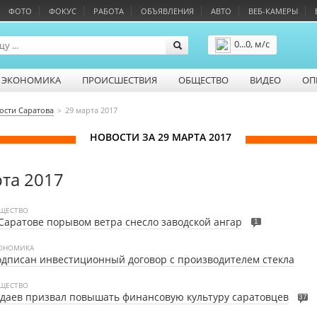
ФОТО
ФОКУС
РАБОТА
ОБЪЯВЛЕНИЯ
АВТО
ВЕБ-КАМЕРЫ
0...0, м/с
Подробнее
ЭКОНОМИКА
ПРОИСШЕСТВИЯ
ОБЩЕСТВО
ВИДЕО
ОП
ости Саратова
29 марта 2017
НОВОСТИ ЗА 29 МАРТА 2017
рта 2017
ЩЕСТВО
Саратове порывом ветра снесло заводской ангар
1
ОНОМИКА
дписан инвестиционный договор с производителем стекла
ЩЕСТВО
даев призвал повышать финансовую культуру саратовцев
37