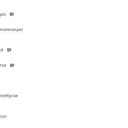
ции
20
канализации
ей
46
тки
22
ллейбусов
сил