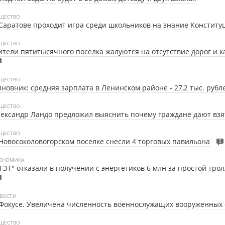
ЩЕСТВО
Саратове проходит игра среди школьников на знание Конститу
ЩЕСТВО
тели пятитысячного поселка жалуются на отсутствие дорог и 
ЩЕСТВО
новник: средняя зарплата в Ленинском районе - 27,2 тыс. рубл
ЩЕСТВО
ександр Ландо предложил выяснить почему граждане дают взя
ЩЕСТВО
Новосоколовогорском поселке снесли 4 торговых павильона
3
ОНОМИКА
ГЭТ" отказали в получении с энергетиков 6 млн за простой тро
ВОСТИ
Фокусе. Увеличена численность военнослужащих вооруженных 
ЩЕСТВО