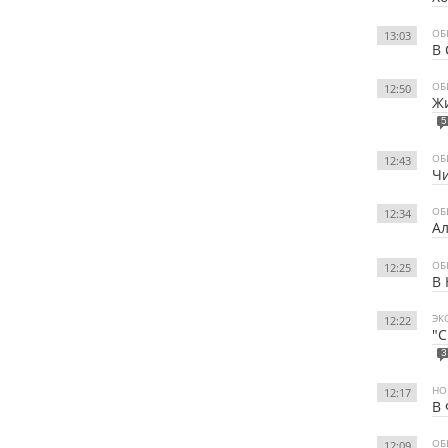
ОБ
13:03
В 
ОБ
12:50
Жи
5
ОБ
12:43
Чи
ОБ
12:34
Ал
ОБ
12:25
В 
ЭК
12:22
"С
3
НО
12:17
В 
ОБ
12:09