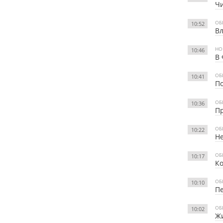
Чи
ОБ
10:52
Вл
НО
10:46
В 
ОБ
10:41
По
ОБ
10:36
Пр
ОБ
10:22
Н
ОБ
10:17
Ко
ОБ
10:10
Пе
ОБ
10:02
Жи