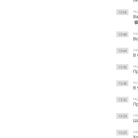
НЕ
13:56
Ва
3
ОБ
13:48
Во
ОБ
13:44
В 
НЕ
13:36
Пр
НО
13:36
В 
НЕ
13:32
Пр
ОБ
13:29
Шк
ОБ
13:25
Хо