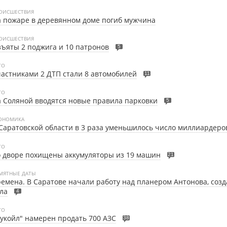
ОИСШЕСТВИЯ
 пожаре в деревянном доме погиб мужчина
ОИСШЕСТВИЯ
ъяты 2 поджига и 10 патронов
5
ТО
астниками 2 ДТП стали 8 автомобилей
11
ТО
 Соляной вводятся новые правила парковки
5
ОНОМИКА
Саратовской области в 3 раза уменьшилось число миллиардеро
ТО
 дворе похищены аккумуляторы из 19 машин
21
МЯТНЫЕ ДАТЫ
емена. В Саратове начали работу над планером Антонова, созд
ла
4
ТО
укойл" намерен продать 700 АЗС
38