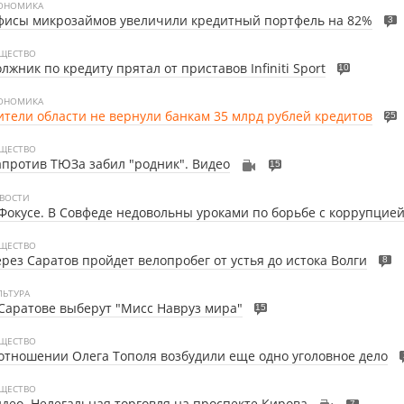
ОНОМИКА
фисы микрозаймов увеличили кредитный портфель на 82%
3
ЩЕСТВО
лжник по кредиту прятал от приставов Infiniti Sport
10
ОНОМИКА
тели области не вернули банкам 35 млрд рублей кредитов
25
ЩЕСТВО
против ТЮЗа забил "родник". Видео
15
ВОСТИ
Фокусе. В Совфеде недовольны уроками по борьбе с коррупцие
ЩЕСТВО
рез Саратов пройдет велопробег от устья до истока Волги
8
ЛЬТУРА
Саратове выберут "Мисс Навруз мира"
15
ЩЕСТВО
отношении Олега Тополя возбудили еще одно уголовное дело
ЩЕСТВО
део. Нелегальная торговля на проспекте Кирова
7