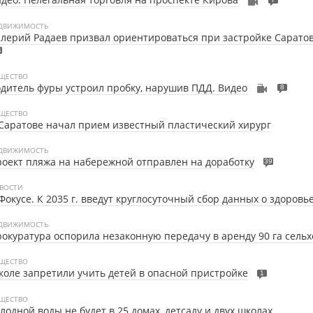
ДВИЖИМОСТЬ
лерий Радаев призвал ориентироваться при застройке Саратов
4
ЩЕСТВО
дитель фуры устроил пробку, нарушив ПДД. Видео
8
ЩЕСТВО
Саратове начал прием известный пластический хирург
ДВИЖИМОСТЬ
оект пляжа на набережной отправлен на доработку
39
ВОСТИ
Фокусе. К 2035 г. введут круглосуточный сбор данных о здоровь
ДВИЖИМОСТЬ
окуратура оспорила незаконную передачу в аренду 90 га сель
ЩЕСТВО
оле запретили учить детей в опасной пристройке
1
ЩЕСТВО
лодной воды не будет в 25 домах, детсаду и двух школах