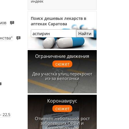
индеек
Поиск дешевых лекарств в
мов
7
аптеках Саратова
Найти
нства"
4
Ограничение движения
сюжет
Два участка улиц перекроют
из-за велогонки
7
Коронавирус
сюжет
 22,5
Отмечен небольшой рост
заболевших ОРВИ и
коронавирусом