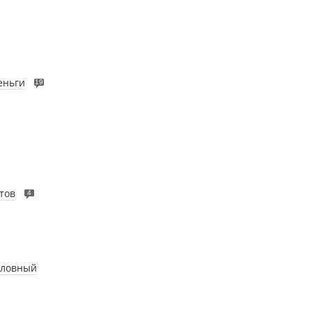
еньги
19
тов
4
словный