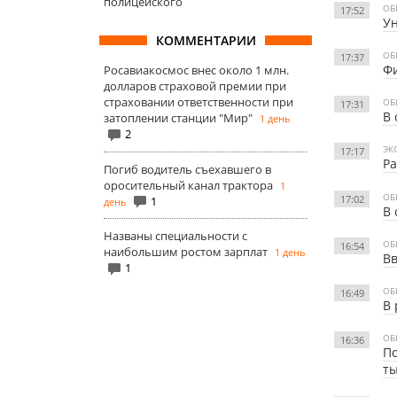
полицейского
ОБ
17:52
Ун
КОММЕНТАРИИ
ОБ
17:37
Фи
Росавиакосмос внес около 1 млн.
долларов страховой премии при
страховании ответственности при
ОБ
17:31
В 
затоплении станции "Мир"
1 день
2
ЭК
17:17
Ра
Погиб водитель съехавшего в
оросительный канал трактора
1
ОБ
17:02
1
день
В 
Названы специальности с
ОБ
16:54
наибольшим ростом зарплат
1 день
Вв
1
ОБ
16:49
В 
ОБ
16:36
По
т