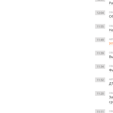
Ра
ОБ
12:04
О
ОБ
11:55
На
АВ
11:49
Уп
ОБ
11:39
В
ОБ
11:34
Фи
АВ
11:32
ДТ
ОБ
11:20
За
ср
ОБ
11:11