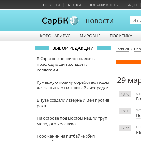
НОВОСТИ
АПТЕКИ
НЕДВИЖИМОСТЬ
ВИДЕО
НОВОСТИ
КОРОНАВИРУС
МИРОВЫЕ
ПОЛИТИКА
ВЫБОР РЕДАКЦИИ
Главная
Нов
В Саратове появился сталкер,
преследующий женщин с
колясками
29 ма
Кумысную поляну обработают ядом
для защиты от мышиной лихорадки
ОБ
18:46
В 
В вузе создали лазерный меч против
рака
ЭК
18:00
По
На острове под мостом нашли труп
молодого человека
ОБ
17:55
Ра
Горожанин на питбайке сбил