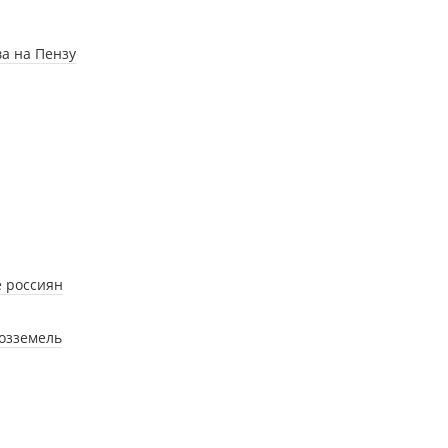
а на Пензу
е россиян
хозземель