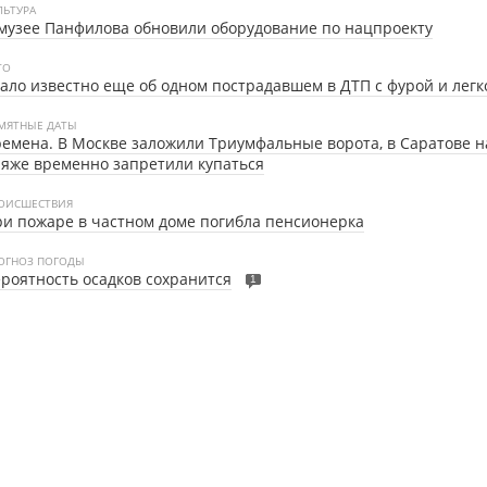
ЛЬТУРА
музее Панфилова обновили оборудование по нацпроекту
ТО
ало известно еще об одном пострадавшем в ДТП с фурой и лег
МЯТНЫЕ ДАТЫ
емена. В Москве заложили Триумфальные ворота, в Саратове н
яже временно запретили купаться
ОИСШЕСТВИЯ
и пожаре в частном доме погибла пенсионерка
ОГНОЗ ПОГОДЫ
роятность осадков сохранится
1