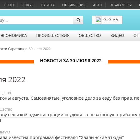
ФОТО
ФОКУС
РАБОТА
ОБЪЯВЛЕНИЯ
АВТО
ВЕБ-КАМЕРЫ
0...0, м/с
Подробнее
ЭКОНОМИКА
ПРОИСШЕСТВИЯ
ОБЩЕСТВО
ВИДЕО
ОП
ости Саратова
30 июля 2022
НОВОСТИ ЗА 30 ИЮЛЯ 2022
ля 2022
ЩЕСТВО
коны августа. Самозанятые, уголовное дело за езду без прав, п
ЩЕСТВО
аву сельской администрации осудили за незаконную прибавку 
ЛЬТУРА
ала известна программа фестиваля "Хвалынские этюды"