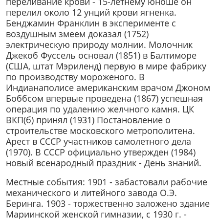
переливание крови - 15-летнему юноше он
перелил около 12 унций крови ягненка.
Бенджамин Франклин в эксперименте с
воздушным змеем доказал (1752)
электрическую природу молнии. Молочник
Джекоб Фуссель основал (1851) в Балтиморе
(США, штат Мэриленд) первую в мире фабрику
по производству мороженого. В
Индианаполисе американским врачом Джоном
Боббсом впервые проведена (1867) успешная
операция по удалению желчного камня. ЦК
ВКП(б) принял (1931) Постановление о
строительстве московского метрополитена.
Арест в СССР участников самолетного дела
(1970). В СССР официально утвержден (1984)
новый всенародный праздник - День знаний.
Местные события: 1901 - забастовали рабочие
механического и литейного завода О.Э.
Беринга. 1903 - торжественно заложено здание
Мариинской женской гимназии, с 1930 г. -