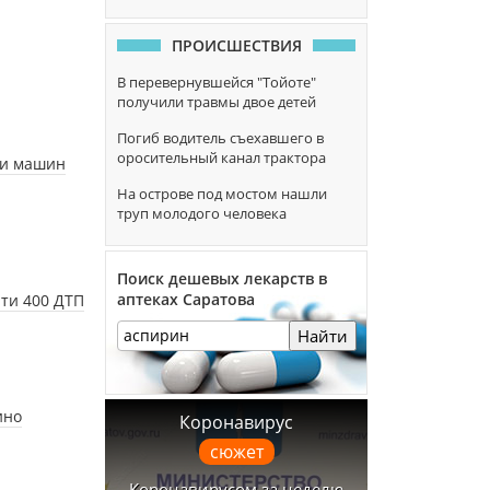
ПРОИСШЕСТВИЯ
В перевернувшейся "Тойоте"
получили травмы двое детей
Погиб водитель съехавшего в
оросительный канал трактора
 и машин
На острове под мостом нашли
труп молодого человека
Поиск дешевых лекарств в
аптеках Саратова
чти 400 ДТП
Найти
ино
Коронавирус
сюжет
Коронавирусом за неделю