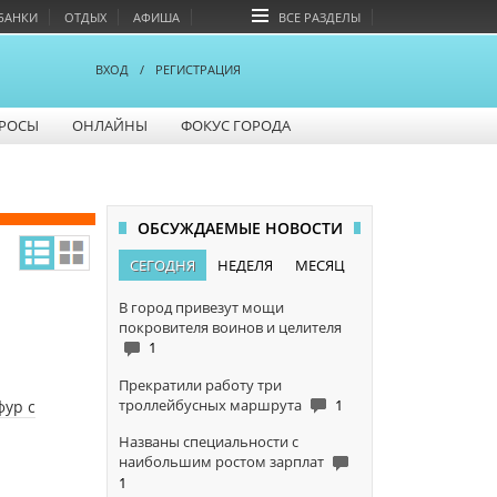
БАНКИ
ОТДЫХ
АФИША
ВСЕ РАЗДЕЛЫ
ВХОД
/
РЕГИСТРАЦИЯ
РОСЫ
ОНЛАЙНЫ
ФОКУС ГОРОДА
ОБСУЖДАЕМЫЕ НОВОСТИ
СЕГОДНЯ
НЕДЕЛЯ
МЕСЯЦ
В город привезут мощи
покровителя воинов и целителя
1
Прекратили работу три
троллейбусных маршрута
1
фур с
Названы специальности с
наибольшим ростом зарплат
1