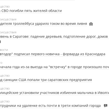
ЩЕСТВО
 СВО погибли пять жителей области
ОИСШЕСТВИЯ
дителя троллейбуса ударило током во время ливня
ОИСШЕСТВИЯ
вень в Саратове: падение деревьев, подтопление дорог, домов
ВОСТИ
втодор" подписал первого новичка - форварда из Краснодара
ТО
начала года из-за выезда на "встречку" в городе произошло по
ЩЕСТВО
д санкции США попали три саратовских предприятия
ЩЕСТВО
лицейские установили участников избиения мальчика в Иволг
ЩЕСТВО
трудники на удаленке есть почти в трети компаний города
1