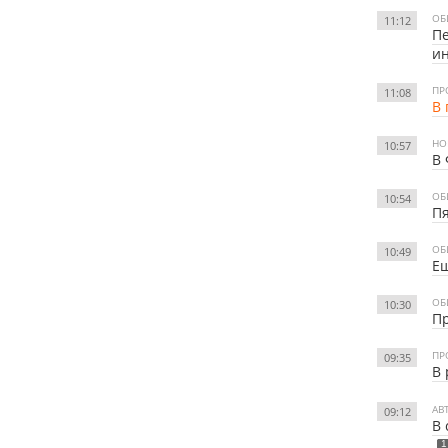
ОБ
11:12
Пе
и
ПР
11:08
В 
НО
10:57
В 
ОБ
10:54
Пя
ОБ
10:49
Ещ
ОБ
10:30
Пр
ПР
09:35
В 
АВ
09:12
В 
1