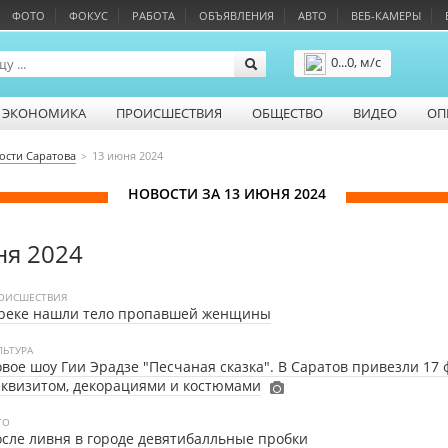
ФОТО
ФОКУС
РАБОТА
ОБЪЯВЛЕНИЯ
АВТО
ВЕБ-КАМЕРЫ
0...0, м/с
Подробнее
ЭКОНОМИКА
ПРОИСШЕСТВИЯ
ОБЩЕСТВО
ВИДЕО
ОП
ости Саратова
13 июня 2024
НОВОСТИ ЗА 13 ИЮНЯ 2024
ня 2024
ОИСШЕСТВИЯ
 реке нашли тело пропавшей женщины
ЛЬТУРА
вое шоу Гии Эрадзе "Песчаная сказка". В Саратов привезли 17 
квизитом, декорациями и костюмами
ТО
сле ливня в городе девятибалльные пробки