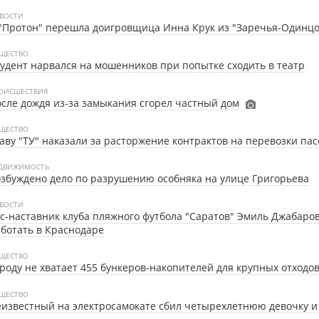
ВОСТИ
"Протон" перешла доигровщица Инна Крук из "Заречья-Одинцо
ЩЕСТВО
удент нарвался на мошенников при попытке сходить в театр
ОИСШЕСТВИЯ
сле дождя из-за замыкания сгорел частный дом
ЩЕСТВО
аву "ТУ" наказали за расторжение контрактов на перевозки па
ДВИЖИМОСТЬ
збуждено дело по разрушению особняка на улице Григорьева
ВОСТИ
с-наставник клуба пляжного футбола "Саратов" Эмиль Джабаров
ботать в Краснодаре
ЩЕСТВО
роду не хватает 455 бункеров-накопителей для крупных отходо
ЩЕСТВО
известный на электросамокате сбил четырехлетнюю девочку и