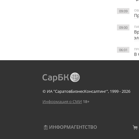
ОБ
09:09
Пр
ПА
09:00
Вр
э
ПР
06:01
В 
© ИА "СаратовБизнесКонсалтинг", 1999 - 2026
Информация о СМИ
18+
ИНФОРМАГЕНТСТВО