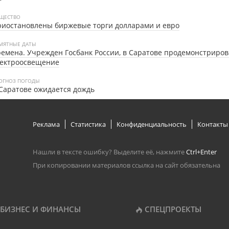
ЩЕСТВО
иостановлены биржевые торги долларами и евро
МЯТНЫЕ ДАТЫ
емена. Учрежден Госбанк России, в Саратове продемонстриро
лектроосвещение
ОГНОЗ ПОГОДЫ
Саратове ожидается дождь
Реклама
Статистика
Конфиденциальность
Контакты
Нашли в тексте ошибку? Выделите её, нажмите
Ctrl+Enter
При копировании материалов ссылка на сайт обязательна
БИЗНЕС И ФИНАНСЫ
СПЕЦПРОЕКТЫ