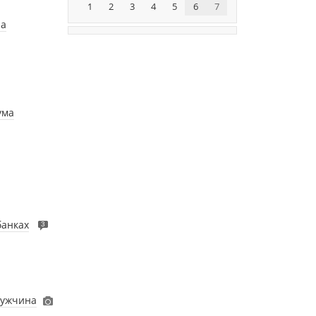
1
2
3
4
5
6
7
на
ума
банках
3
мужчина