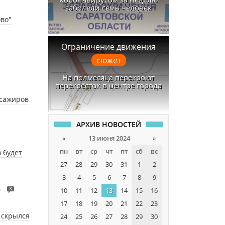
заболели семь человек
во"
Ограничение движения
сюжет
На полмесяца перекроют
перекрёсток в центре города
ссажиров
АРХИВ НОВОСТЕЙ
«
13 июня 2024
»
пн
вт
ср
чт
пт
сб
вс
 будет
27
28
29
30
31
1
2
3
4
5
6
7
8
9
в
3
10
11
12
13
14
15
16
17
18
19
20
21
22
23
 скрылся
24
25
26
27
28
29
30