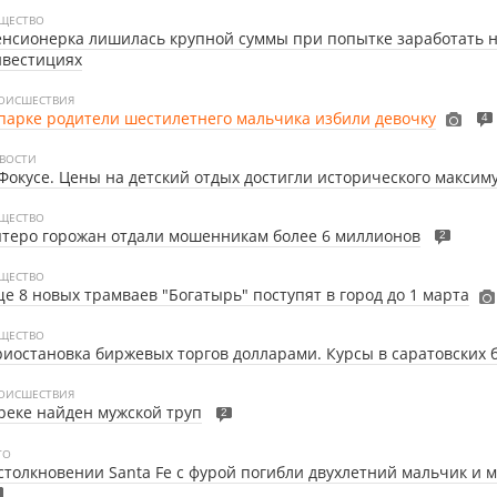
ЩЕСТВО
нсионерка лишилась крупной суммы при попытке заработать 
нвестициях
ОИСШЕСТВИЯ
парке родители шестилетнего мальчика избили девочку
4
ВОСТИ
Фокусе. Цены на детский отдых достигли исторического максим
ЩЕСТВО
теро горожан отдали мошенникам более 6 миллионов
2
ЩЕСТВО
е 8 новых трамваев "Богатырь" поступят в город до 1 марта
ЩЕСТВО
иостановка биржевых торгов долларами. Курсы в саратовских 
ОИСШЕСТВИЯ
реке найден мужской труп
2
ТО
столкновении Santa Fe с фурой погибли двухлетний мальчик и 