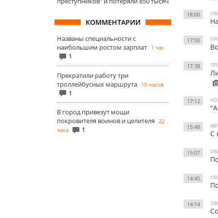
преступников" и потеряли 850 тысяч
ОБ
18:00
На
КОММЕНТАРИИ
Названы специальности с
ПР
17:50
Во
наибольшим ростом зарплат
1 час
1
ПР
17:38
Ли
Прекратили работу три
троллейбусных маршрута
19 часов
1
НО
17:12
"А
В город привезут мощи
покровителя воинов и целителя
22
АВ
15:48
1
часа
С 
ОБ
15:07
По
ОБ
14:45
По
ОБ
14:14
Со