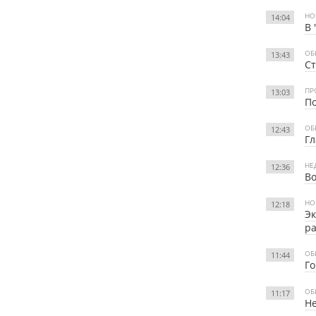
НО
14:04
В 
ОБ
13:43
Ст
ПР
13:03
По
ОБ
12:43
Гл
НЕ
12:36
Во
НО
12:18
Эк
ра
ОБ
11:44
Го
ОБ
11:17
Не