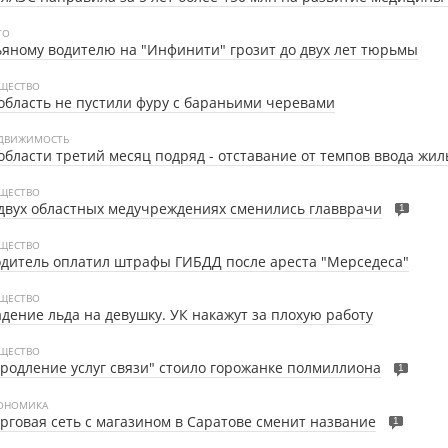
ТО
яному водителю на "Инфинити" грозит до двух лет тюрьмы
ЩЕСТВО
область не пустили фуру с бараньими черевами
ДВИЖИМОСТЬ
области третий месяц подряд - отставание от темпов ввода жил
ЩЕСТВО
двух областных медучреждениях сменились главврачи
1
ЩЕСТВО
дитель оплатил штрафы ГИБДД после ареста "Мерседеса"
ЩЕСТВО
дение льда на девушку. УК накажут за плохую работу
ЩЕСТВО
родление услуг связи" стоило горожанке полмиллиона
1
ОНОМИКА
рговая сеть с магазином в Саратове сменит название
1