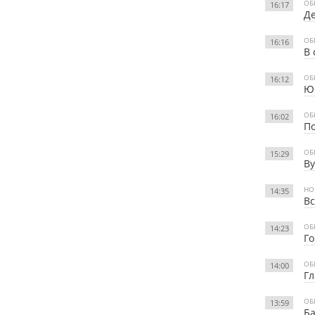
ОБ
16:17
Де
ОБ
16:16
В 
ОБ
16:12
Юб
ОБ
16:02
По
ОБ
15:29
Ву
НО
14:35
Вс
ОБ
14:23
Го
ОБ
14:00
Гл
ОБ
13:59
Ба