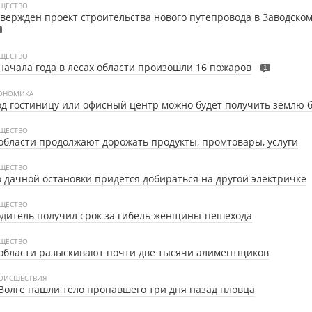
ЩЕСТВО
вержден проект строительства нового путепровода в Заводско
ЩЕСТВО
начала года в лесах области произошли 16 пожаров
1
ОНОМИКА
д гостиницу или офисный центр можно будет получить землю б
ЩЕСТВО
области продолжают дорожать продукты, промтовары, услуги
ЩЕСТВО
 дачной остановки придется добираться на другой электричке
ЩЕСТВО
дитель получил срок за гибель женщины-пешехода
ЩЕСТВО
области разыскивают почти две тысячи алиментщиков
ОИСШЕСТВИЯ
Волге нашли тело пропавшего три дня назад пловца