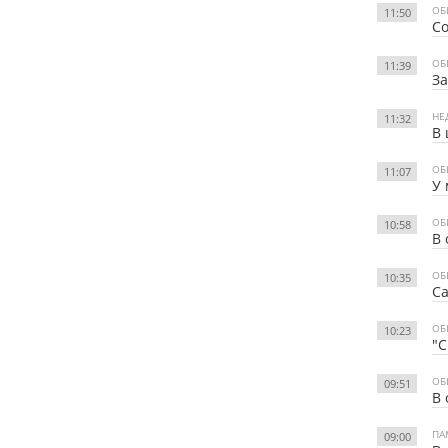
ОБ
11:50
Со
ОБ
11:39
За
НЕ
11:32
В 
ОБ
11:07
У 
ОБ
10:58
В 
ОБ
10:35
Са
ОБ
10:23
"С
ОБ
09:51
В 
ПА
09:00