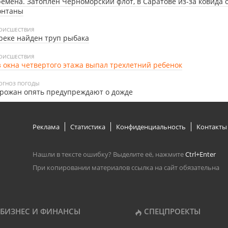
емена. Затоплен Черноморский флот, в Саратове из-за ковида
онтаны
ОИСШЕСТВИЯ
реке найден труп рыбака
ОИСШЕСТВИЯ
 окна четвертого этажа выпал трехлетний ребенок
ОГНОЗ ПОГОДЫ
рожан опять предупреждают о дожде
Реклама
Статистика
Конфиденциальность
Контакты
Нашли в тексте ошибку? Выделите её, нажмите
Ctrl+Enter
При копировании материалов ссылка на сайт обязательна
БИЗНЕС И ФИНАНСЫ
СПЕЦПРОЕКТЫ