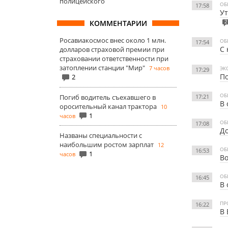
полицейского
ОБ
17:58
Ут
КОММЕНТАРИИ
2
Росавиакосмос внес около 1 млн.
ОБ
17:54
С 
долларов страховой премии при
страховании ответственности при
затоплении станции "Мир"
7 часов
ЭК
17:29
По
2
ОБ
17:21
Погиб водитель съехавшего в
В 
оросительный канал трактора
10
1
часов
ОБ
17:08
До
Названы специальности с
наибольшим ростом зарплат
12
ОБ
16:53
1
часов
Во
ОБ
16:45
В 
ПР
16:22
В 