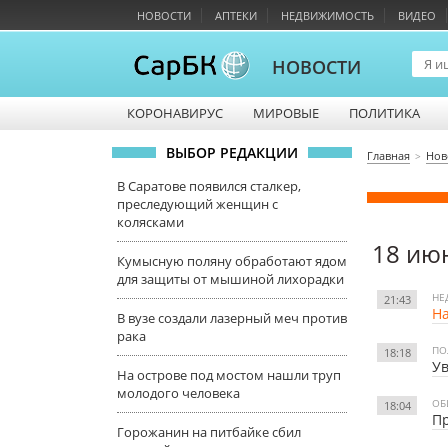
НОВОСТИ
АПТЕКИ
НЕДВИЖИМОСТЬ
ВИДЕО
НОВОСТИ
КОРОНАВИРУС
МИРОВЫЕ
ПОЛИТИКА
ВЫБОР РЕДАКЦИИ
Главная
Нов
В Саратове появился сталкер,
преследующий женщин с
колясками
18 ию
Кумысную поляну обработают ядом
для защиты от мышиной лихорадки
НЕ
21:43
На
В вузе создали лазерный меч против
рака
ПО
18:18
Ув
На острове под мостом нашли труп
молодого человека
ОБ
18:04
Пр
Горожанин на питбайке сбил