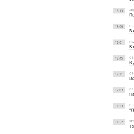
АВ
13:13
Пь
ОБ
13:09
В 
НЕ
13:01
В 
ОБ
12:45
В 
ОБ
12:21
Во
ОБ
12:03
Па
ОБ
11:53
"П
ЭК
11:52
То