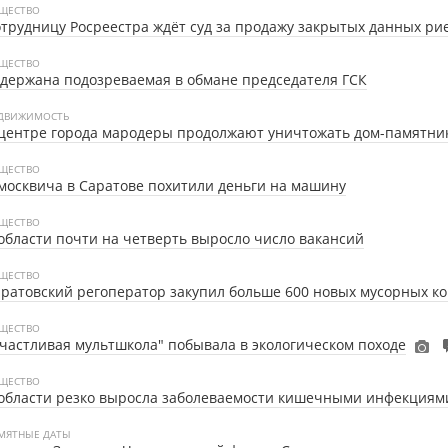
ЩЕСТВО
трудницу Росреестра ждёт суд за продажу закрытых данных ри
ЩЕСТВО
держана подозреваемая в обмане председателя ГСК
ДВИЖИМОСТЬ
центре города мародеры продолжают уничтожать дом-памятни
ЩЕСТВО
москвича в Саратове похитили деньги на машину
ЩЕСТВО
области почти на четверть выросло число вакансий
ЩЕСТВО
ратовский регоператор закупил больше 600 новых мусорных к
ЩЕСТВО
частливая мультшкола" побывала в экологическом походе
ЩЕСТВО
области резко выросла заболеваемости кишечными инфекциям
МЯТНЫЕ ДАТЫ