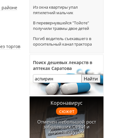
Из окна квартиры упал
м районе
пятилетний мальчик
В перевернувшейся "Тойоте"
получили травмы двое детей
Погиб водитель съехавшего в
оросительный канал трактора
ез торгов
Поиск дешевых лекарств в
аптеках Саратова
Найти
Коронавирус
сюжет
Отмечен небольшой рост
заболевших ОРВИ и
коронавирусом