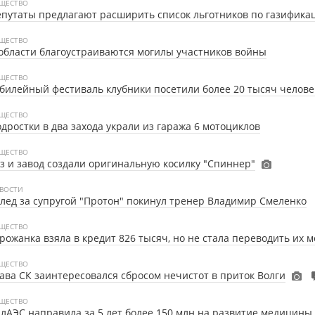
ЩЕСТВО
путаты предлагают расширить список льготников по газифика
ЩЕСТВО
области благоустраиваются могилы участников войны
ЩЕСТВО
илейный фестиваль клубники посетили более 20 тысяч челове
ЩЕСТВО
дростки в два захода украли из гаража 6 мотоциклов
ЩЕСТВО
з и завод создали оригинальную косилку "Спиннер"
ВОСТИ
лед за супругой "Протон" покинул тренер Владимир Смеленко
ЩЕСТВО
рожанка взяла в кредит 826 тысяч, но не стала переводить их
ЩЕСТВО
ава СК заинтересовался сбросом нечистот в приток Волги
ЩЕСТВО
лАЭС направила за 5 лет более 150 млн на развитие медицины