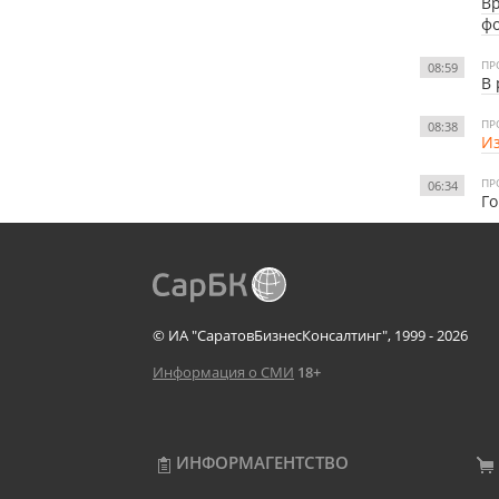
Вр
ф
ПР
08:59
В 
ПР
08:38
Из
ПР
06:34
Го
© ИА "СаратовБизнесКонсалтинг", 1999 - 2026
Информация о СМИ
18+
ИНФОРМАГЕНТСТВО