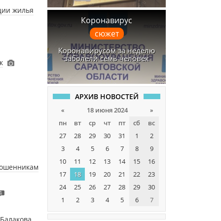
ции жилья
Коронавирус
сюжет
Коронавирусом за неделю
заболели семь человек
к
АРХИВ НОВОСТЕЙ
«
18 июня 2024
»
пн
вт
ср
чт
пт
сб
вс
27
28
29
30
31
1
2
3
4
5
6
7
8
9
10
11
12
13
14
15
16
 мошенникам
17
18
19
20
21
22
23
24
25
26
27
28
29
30
1
1
2
3
4
5
6
7
 Балакова