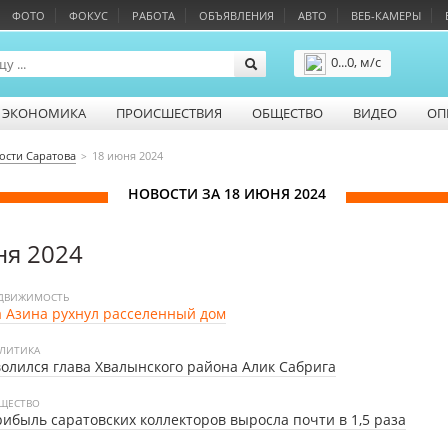
ФОТО
ФОКУС
РАБОТА
ОБЪЯВЛЕНИЯ
АВТО
ВЕБ-КАМЕРЫ
0...0, м/с
Подробнее
ЭКОНОМИКА
ПРОИСШЕСТВИЯ
ОБЩЕСТВО
ВИДЕО
ОП
ости Саратова
18 июня 2024
НОВОСТИ ЗА 18 ИЮНЯ 2024
ня 2024
ДВИЖИМОСТЬ
 Азина рухнул расселенный дом
ЛИТИКА
олился глава Хвалынского района Алик Сабрига
ЩЕСТВО
ибыль саратовских коллекторов выросла почти в 1,5 раза